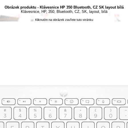
Obrázek produktu - Klávesnice HP 350 Bluetooth, CZ SK layout bílá
Klávesnice, HP, 350, Bluetooth, CZ, SK, layout, bílá
Kliknutím na obrázek zavřete tuto stránku