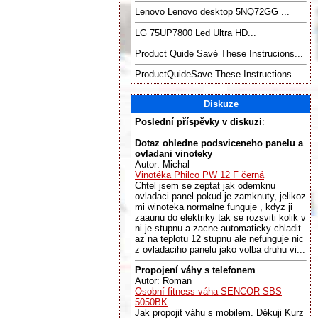
Lenovo Lenovo desktop 5NQ72GG ...
LG 75UP7800 Led Ultra HD...
Product Quide Savé These Instrucions...
ProductQuideSave These Instructions...
Diskuze
Poslední příspěvky v diskuzi
:
Dotaz ohledne podsviceneho panelu a
ovladani vinoteky
Autor: Michal
Vinotéka Philco PW 12 F černá
Chtel jsem se zeptat jak odemknu
ovladaci panel pokud je zamknuty, jelikoz
mi winoteka normalne funguje , kdyz ji
zaaunu do elektriky tak se rozsviti kolik v
ni je stupnu a zacne automaticky chladit
az na teplotu 12 stupnu ale nefunguje nic
z ovladaciho panelu jako volba druhu vi...
Propojení váhy s telefonem
Autor: Roman
Osobní fitness váha SENCOR SBS
5050BK
Jak propojit váhu s mobilem. Děkuji Kurz