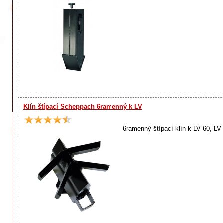
Klín štípací Scheppach 6ramenný k LV
6ramenný štípací klín k LV 60, LV