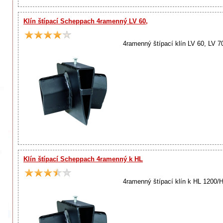
Klín štípací Scheppach 4ramenný LV 60,
4ramenný štípací klín LV 60, LV 7
Klín štípací Scheppach 4ramenný k HL
4ramenný štípací klín k HL 1200/H