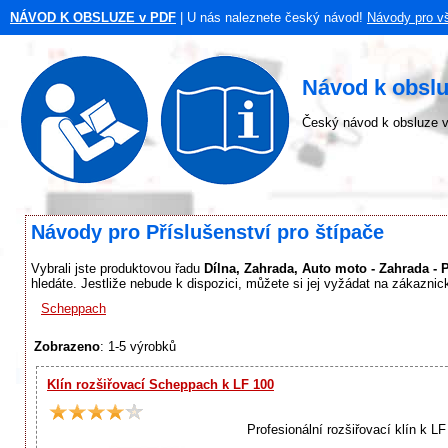
NÁVOD K OBSLUZE v PDF
| U nás naleznete český návod!
Návody pro v
Návod k obslu
Český návod k obsluze v
Návody pro Příslušenství pro štípače
Vybrali jste produktovou řadu
Dílna, Zahrada, Auto moto - Zahrada - Pi
hledáte. Jestliže nebude k dispozici, můžete si jej vyžádat na zákaznic
Scheppach
Zobrazeno
: 1-5 výrobků
Klín rozšiřovací Scheppach k LF 100
Profesionální rozšiřovací klín k 