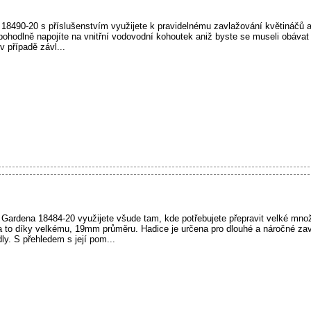
8490-20 s příslušenstvím využijete k pravidelnému zavlažování květináčů a 
i pohodlně napojíte na vnitřní vodovodní kohoutek aniž byste se museli obáva
v případě závl...
Gardena 18484-20 využijete všude tam, kde potřebujete přepravit velké množ
 to díky velkému, 19mm průměru. Hadice je určena pro dlouhé a náročné zav
ly. S přehledem s její pom...