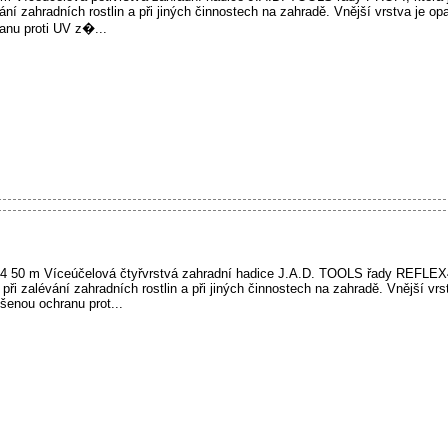
ání zahradních rostlin a při jiných činnostech na zahradě. Vnější vrstva je op
anu proti UV z�...
50 m Víceúčelová čtyřvrstvá zahradní hadice J.A.D. TOOLS řady REFLEX4,
při zalévání zahradních rostlin a při jiných činnostech na zahradě. Vnější vrs
ýšenou ochranu prot...