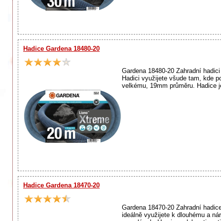
Hadice Gardena 18480-20
Gardena 18480-20 Zahradní hadici
Hadici využijete všude tam, kde p
velkému, 19mm průměru. Hadice je
Hadice Gardena 18470-20
Gardena 18470-20 Zahradní hadice
ideálně využijete k dlouhému a ná