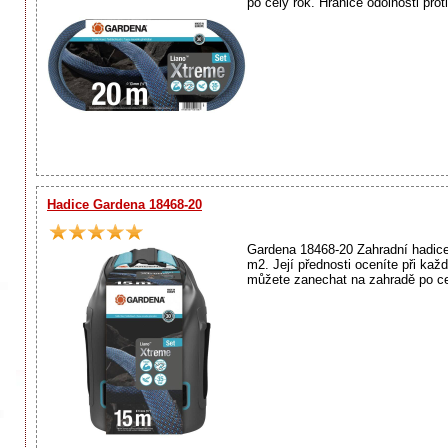
po celý rok. Hranice odolnosti proti
Hadice Gardena 18468-20
Gardena 18468-20 Zahradní hadice
m2. Její přednosti oceníte při ka
můžete zanechat na zahradě po cel