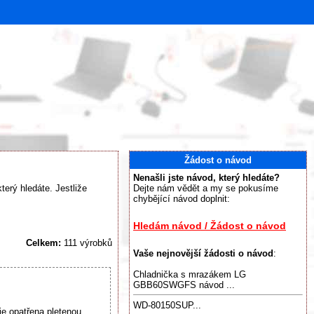
Žádost o návod
Nenašli jste návod, který hledáte?
terý hledáte. Jestliže
Dejte nám vědět a my se pokusíme
chybějící návod doplnit:
Hledám návod / Žádost o návod
Celkem:
111 výrobků
Vaše nejnovější žádosti o návod
:
Chladnička s mrazákem LG
GBB60SWGFS návod ...
WD-80150SUP...
e opatřena pletenou