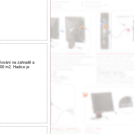
žování na zahradě a
400 m2. Hadice je