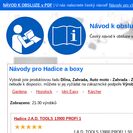
NÁVOD K OBSLUZE v PDF
| U nás naleznete český návod!
Návody pro v
Návod k obslu
Český návod k obsluze v
Návody pro Hadice a boxy
Vybrali jste produktovou řadu
Dílna, Zahrada, Auto moto - Zahrada - 
nebude k dispozici, můžete si jej vyžádat na zákaznické podpoře.
Výrob
Gardena
-
Hozelock
-
Idro Easy
-
Kärcher
Zobrazeno
: 21-30 výrobků
Hadice J.A.D. TOOLS 13900 PROFI 1
J.A.D. TOOLS 13900 PROFI 1 50 m 