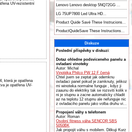
atřena UV-rezistentní
Lenovo Lenovo desktop 5NQ72GG ...
LG 75UP7800 Led Ultra HD...
Product Quide Savé These Instrucions...
ProductQuideSave These Instructions...
Diskuze
Poslední příspěvky v diskuzi
:
Dotaz ohledne podsviceneho panelu a
ovladani vinoteky
Autor: Michal
Vinotéka Philco PW 12 F černá
Chtel jsem se zeptat jak odemknu
 která je opatřena
ovladaci panel pokud je zamknuty, jelikoz
tva je opatřena UV-
mi winoteka normalne funguje , kdyz ji
zaaunu do elektriky tak se rozsviti kolik v
ni je stupnu a zacne automaticky chladit
az na teplotu 12 stupnu ale nefunguje nic
z ovladaciho panelu jako volba druhu vi...
Propojení váhy s telefonem
Autor: Roman
Osobní fitness váha SENCOR SBS
5050BK
Jak propojit váhu s mobilem. Děkuji Kurz