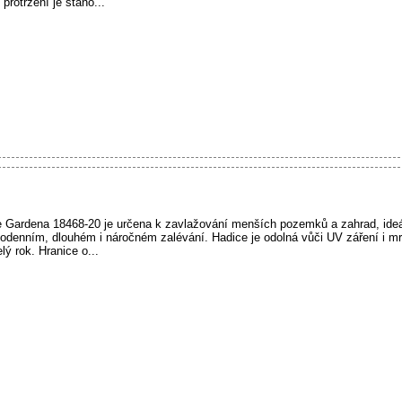
 protržení je stano...
 Gardena 18468-20 je určena k zavlažování menších pozemků a zahrad, ide
ždodenním, dlouhém i náročném zalévání. Hadice je odolná vůči UV záření i m
ý rok. Hranice o...