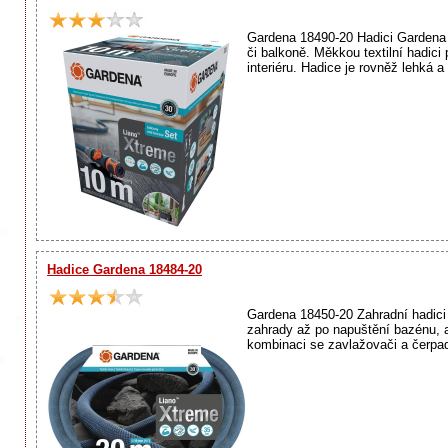
Gardena 18490-20 Hadici Gardena 1
či balkoně. Měkkou textilní hadic
interiéru. Hadice je rovněž lehká a 
Hadice Gardena 18484-20
Gardena 18450-20 Zahradní hadici 
zahrady až po napuštění bazénu, a
kombinaci se zavlažovači a čerpad