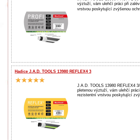
výztuží, vám ulehčí práci při zalév
vrstvou poskytující zvýšenou ochr
Hadice J.A.D. TOOLS 13980 REFLEX4 3
J.A.D. TOOLS 13980 REFLEX4 3/4 
pletenou výztuží, vám ulehčí práci 
rezistentní vrstvou poskytující zv