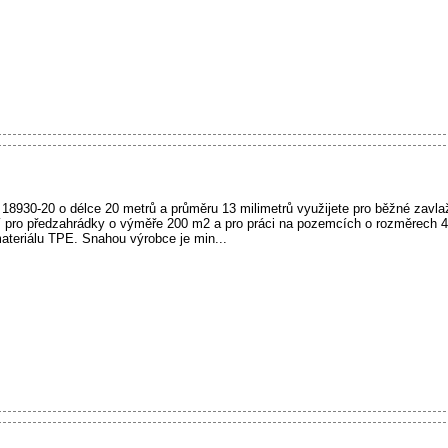
18930-20 o délce 20 metrů a průměru 13 milimetrů využijete pro běžné zavla
ní pro předzahrádky o výměře 200 m2 a pro práci na pozemcích o rozměrech 
ateriálu TPE. Snahou výrobce je min...