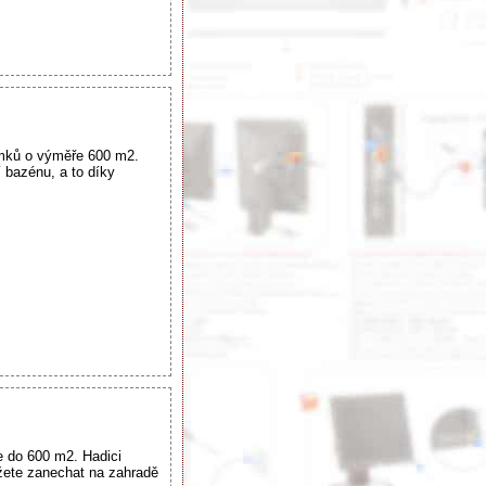
emků o výměře 600 m2.
 bazénu, a to díky
e do 600 m2. Hadici
ůžete zanechat na zahradě