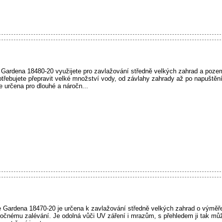
 Gardena 18480-20 využijete pro zavlažování středně velkých zahrad a poz
otřebujete přepravit velké množství vody, od závlahy zahrady až po napuštění
 určena pro dlouhé a náročn...
 Gardena 18470-20 je určena k zavlažování středně velkých zahrad o výměř
ročnému zalévání. Je odolná vůči UV záření i mrazům, s přehledem ji tak m