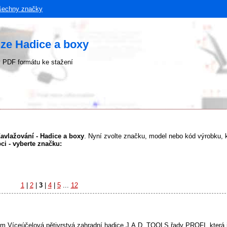
šechny značky
ze Hadice a boxy
 PDF formátu ke stažení
Zavlažování - Hadice a boxy
. Nyní zvolte značku, model nebo kód výrobku, k
ci - vyberte značku:
1
|
2
|
3
|
4
|
5
...
12
Víceúčelová pětivrstvá zahradní hadice J.A.D. TOOLS řady PROFI, která j