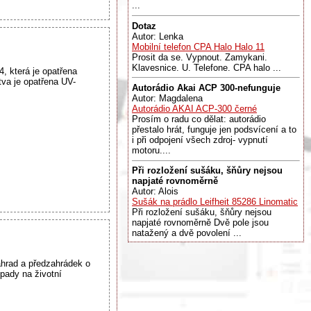
...
Dotaz
Autor: Lenka
Mobilní telefon CPA Halo Halo 11
Prosit da se. Vypnout. Zamykani.
Klavesnice. U. Telefone. CPA halo ...
 která je opatřena
tva je opatřena UV-
Autorádio Akai ACP 300-nefunguje
Autor: Magdalena
Autorádio AKAI ACP-300 černé
Prosím o radu co dělat: autorádio
přestalo hrát, funguje jen podsvícení a to
i při odpojení všech zdroj- vypnutí
motoru....
Při rozložení sušáku, šňůry nejsou
napjaté rovnoměrně
Autor: Alois
Sušák na prádlo Leifheit 85286 Linomatic
Při rozložení sušáku, šňůry nejsou
napjaté rovnoměrně Dvě pole jsou
natažený a dvě povolení ...
ahrad a předzahrádek o
pady na životní