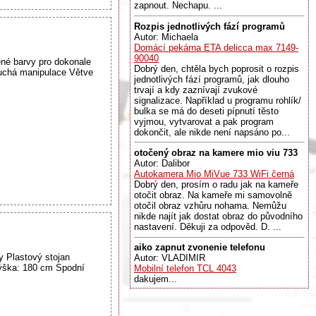
zapnout. Nechapu. ...
Rozpis jednotlivých fází programů
Autor: Michaela
Domácí pekárna ETA delicca max 7149-
90040
né barvy pro dokonale
Dobrý den, chtěla bych poprosit o rozpis
oduchá manipulace Větve
jednotlivých fází programů, jak dlouho
trvají a kdy zaznívají zvukové
signalizace. Například u programu rohlík/
bulka se má do deseti pípnutí těsto
vyjmou, vytvarovat a pak program
dokončit, ale nikde není napsáno po...
otočený obraz na kamere mio viu 733
Autor: Dalibor
Autokamera Mio MiVue 733 WiFi černá
Dobrý den, prosím o radu jak na kameře
otočit obraz. Na kameře mi samovolně
otočil obraz vzhůru nohama. Nemůžu
nikde najít jak dostat obraz do původního
nastavení. Děkuji za odpověd. D. ...
aiko zapnut zvonenie telefonu
y Plastový stojan
Autor: VLADIMIR
Výška: 180 cm Spodní
Mobilní telefon TCL 4043
dakujem...