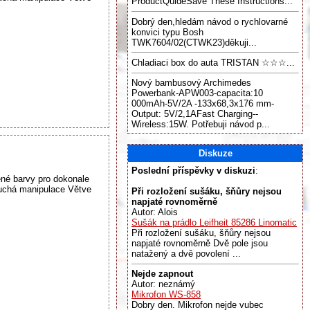
ProductQuideSave These Instructions...
Dobrý den,hledám návod o rychlovarné
konvici typu Bosh
TWK7604/02(CTWK23)děkuji...
Chladiaci box do auta TRISTAN ☆☆☆...
Nový bambusový Archimedes
Powerbank-APW003-capacita:10
000mAh-5V/2A -133x68,3x176 mm-
Output: 5V/2,1AFast Charging--
Wireless:15W. Potřebuji návod p...
Diskuze
Poslední příspěvky v diskuzi
:
né barvy pro dokonale
oduchá manipulace Větve
Při rozložení sušáku, šňůry nejsou
napjaté rovnoměrně
Autor: Alois
Sušák na prádlo Leifheit 85286 Linomatic
Při rozložení sušáku, šňůry nejsou
napjaté rovnoměrně Dvě pole jsou
natažený a dvě povolení ...
Nejde zapnout
Autor: neznámý
Mikrofon WS-858
Dobry den. Mikrofon nejde vubec