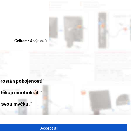
Celkem:
4 výrobků
prostá spokojenost!"
Děkuji mnohokrát."
a svou myčku."
ále aktualizována a doplňována o nové výrobky. Sháníte návod? Požádejte
Accept all