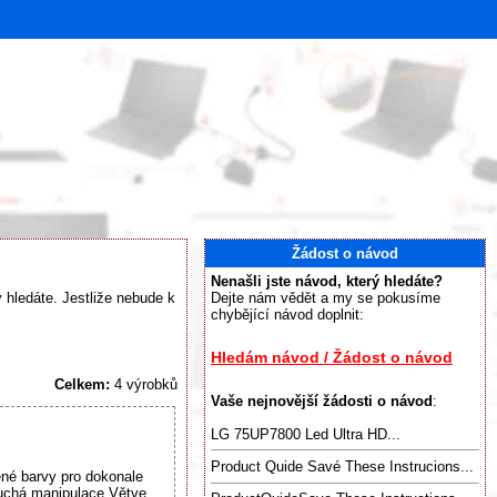
Žádost o návod
Nenašli jste návod, který hledáte?
 hledáte. Jestliže nebude k
Dejte nám vědět a my se pokusíme
chybějící návod doplnit:
Hledám návod / Žádost o návod
Celkem:
4 výrobků
Vaše nejnovější žádosti o návod
:
LG 75UP7800 Led Ultra HD...
Product Quide Savé These Instrucions...
né barvy pro dokonale
oduchá manipulace Větve