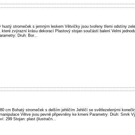
 hustý stromeček s jemným leskem Větvičky jsou tvořeny třemi odstíny zele
čí, které zvýrazní krásu dekorací Plastový stojan součástí balení Velmi jedn
rametry: Druh: Bor...
80 cm Bohatý stromeček s delším jehličím Jehličí se světlezelenými konečk
 manipulace Větve jsou pevně připevněny ke kmeni Parametry: Druh: Smrk 
: 299 Stojan: plast (ilustračn...