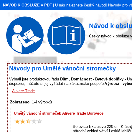
NÁVOD K OBSLUZE v PDF
| U nás naleznete český návod!
Návody pro v
Návod k obsl
Český návod k obsluze v
Návody pro Umělé vánoční stromečky
Vybrali jste produktovou řadu
Dům, Domácnost - Bytové doplňky - U
dispozici, můžete si jej vyžádat na zákaznické podpoře.
Výrobci - vybe
Alivere Trade
Zobrazeno
: 1-4 výrobků
Umělý vánoční stromeček Alivere Trade Borovice
Borovice Exclusivo 220 cm Krásný
přírodní vzhled větví Lesklé jehli