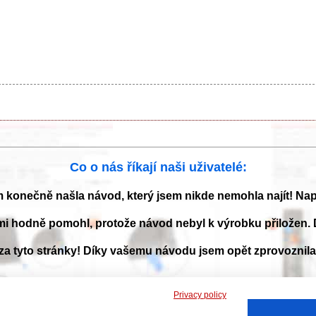
Co o nás říkají naši uživatelé:
m konečně našla návod, který jsem nikde nemohla najít! Na
mi hodně pomohl, protože návod nebyl k výrobku přiložen. 
 za tyto stránky! Díky vašemu návodu jsem opět zprovoznil
Privacy policy
 a příručky k obsluze ke stažení ve formátu PDF. Databáze s návody je neust
nás!