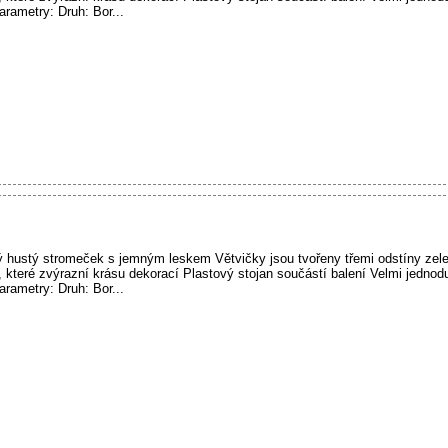
rametry: Druh: Bor...
 hustý stromeček s jemným leskem Větvičky jsou tvořeny třemi odstíny zele
čí, které zvýrazní krásu dekorací Plastový stojan součástí balení Velmi jedn
rametry: Druh: Bor...