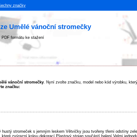
šechny značky
uze Umělé vánoční stromečky
 PDF formátu ke stažení
mělé vánoční stromečky
. Nyní zvolte značku, model nebo kód výrobku, který
rte značku:
 hustý stromeček s jemným leskem Větvičky jsou tvořeny třemi odstíny zele
čí, které zvýrazní krásu dekorací Plastový stojan součástí balení Velmi jedn