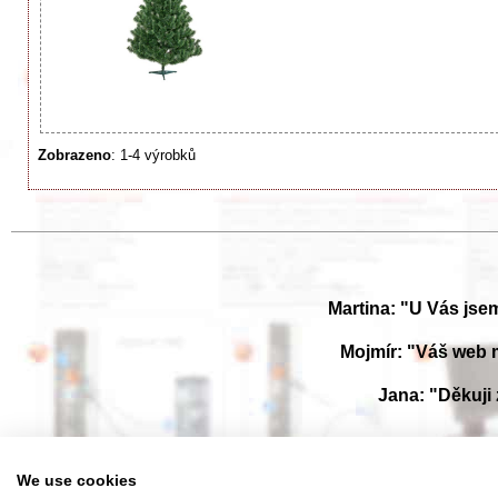
Zobrazeno
: 1-4 výrobků
Martina: "U Vás jse
Mojmír: "Váš web 
Jana: "Děkuji
Prohlížejte návody k obsluze v češtine v naší online knihovně, manuály
We use cookies