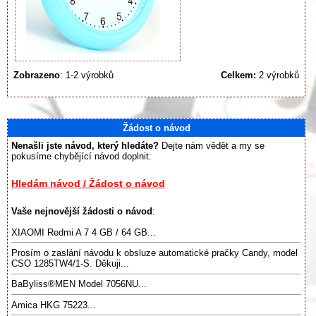
Zobrazeno
: 1-2 výrobků
Celkem:
2 výrobků
Žádost o návod
Nenašli jste návod, který hledáte?
Dejte nám vědět a my se
pokusíme chybějící návod doplnit:
Hledám návod / Žádost o návod
Vaše nejnovější žádosti o návod
:
XIAOMI Redmi A 7 4 GB / 64 GB...
Prosím o zaslání návodu k obsluze automatické pračky Candy, model
CSO 1285TW4/1-S. Děkuji...
BaByliss®️MEN Model 7056NU...
Amica HKG 75223...