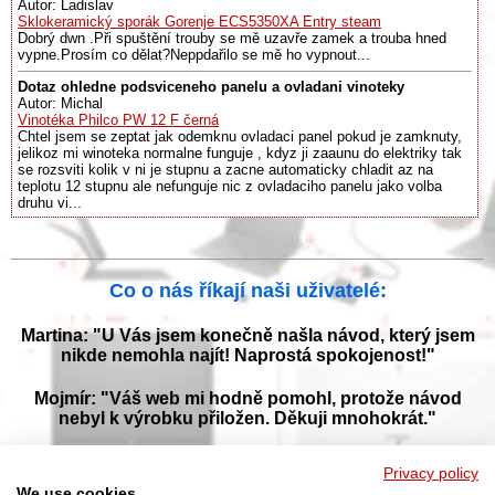
Autor: Ladislav
Sklokeramický sporák Gorenje ECS5350XA Entry steam
Dobrý dwn .Při spuštění trouby se mě uzavře zamek a trouba hned
vypne.Prosím co dělat?Neppdařilo se mě ho vypnout...
Dotaz ohledne podsviceneho panelu a ovladani vinoteky
Autor: Michal
Vinotéka Philco PW 12 F černá
Chtel jsem se zeptat jak odemknu ovladaci panel pokud je zamknuty,
jelikoz mi winoteka normalne funguje , kdyz ji zaaunu do elektriky tak
se rozsviti kolik v ni je stupnu a zacne automaticky chladit az na
teplotu 12 stupnu ale nefunguje nic z ovladaciho panelu jako volba
druhu vi...
Co o nás říkají naši uživatelé:
Martina: "U Vás jsem konečně našla návod, který jsem
nikde nemohla najít! Naprostá spokojenost!"
Mojmír: "Váš web mi hodně pomohl, protože návod
nebyl k výrobku přiložen. Děkuji mnohokrát."
Jana: "Děkuji za tyto stránky! Díky vašemu návodu jsem
Privacy policy
opět zprovoznila svou myčku."
We use cookies