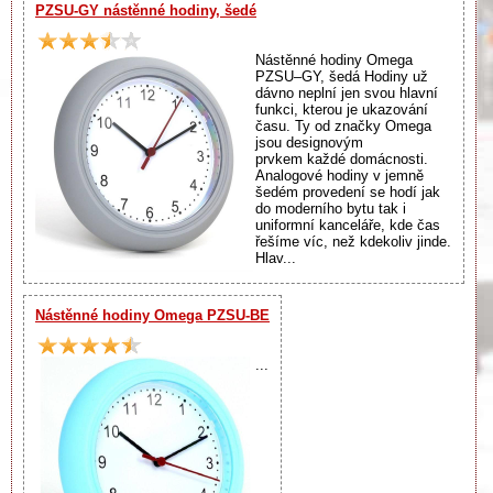
PZSU-GY nástěnné hodiny, šedé
Nástěnné hodiny Omega
PZSU–GY, šedá Hodiny už
dávno neplní jen svou hlavní
funkci, kterou je ukazování
času. Ty od značky Omega
jsou designovým
prvkem každé domácnosti.
Analogové hodiny v jemně
šedém provedení se hodí jak
do moderního bytu tak i
uniformní kanceláře, kde čas
řešíme víc, než kdekoliv jinde.
Hlav...
Nástěnné hodiny Omega PZSU-BE
...