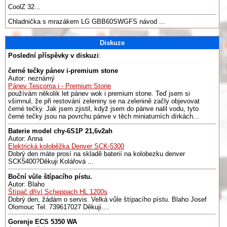
CoolZ 32...
Chladnička s mrazákem LG GBB60SWGFS návod ...
Diskuze
Poslední příspěvky v diskuzi
:
černé tečky pánev i-premium stone
Autor: neznámý
Pánev Tescoma i - Premium Stone
používám několik let pánev wok i premium stone. Teď jsem si
všimnul, že při restování zeleniny se na zelenině začly objevovat
černé tečky. Jak jsem zjistil, když jsem do pánve nalil vodu, tyto
černé tečky jsou na povrchu pánve v těch miniaturních dírkách...
Baterie model chy-6S1P 21,6v2ah
Autor: Anna
Elektrická koloběžka Denver SCK-5300
Dobrý den máte prosí na skladě baterií na kolobezku denver
SCK5400?Děkuji Kolářová ...
Boční vůle štípacího pístu.
Autor: Blaho
Štípač dříví Scheppach HL 1200s
Dobrý den, žádám o servis. Velká vůle štípacího pístu. Blaho Josef
Olomouc Tel. 739617027 Děkuji....
Gorenje ECS 5350 WA