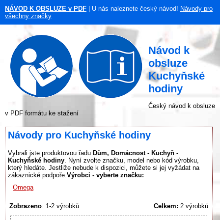
NÁVOD K OBSLUZE v PDF
| U nás naleznete český návod!
Návody pro
všechny značky
Návod k
obsluze
Kuchyňské
hodiny
Český návod k obsluze
v PDF formátu ke stažení
Návody pro Kuchyňské hodiny
Vybrali jste produktovou řadu
Dům, Domácnost - Kuchyň -
Kuchyňské hodiny
. Nyní zvolte značku, model nebo kód výrobku,
který hledáte. Jestliže nebude k dispozici, můžete si jej vyžádat na
zákaznické podpoře.
Výrobci - vyberte značku:
Omega
Zobrazeno
: 1-2 výrobků
Celkem:
2 výrobků