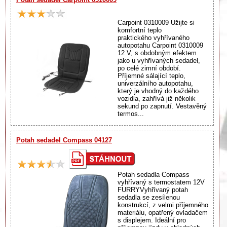
Carpoint 0310009 Užijte si
komfortní teplo
praktického vyhřívaného
autopotahu Carpoint 0310009
12 V, s obdobným efektem
jako u vyhřívaných sedadel,
po celé zimní období.
Příjemné sálající teplo,
univerzálního autopotahu,
který je vhodný do každého
vozidla, zahřívá již několik
sekund po zapnutí. Vestavěný
termos...
Potah sedadel Compass 04127
Potah sedadla Compass
vyhřívaný s termostatem 12V
FURRYVyhřívaný potah
sedadla se zesílenou
konstrukcí, z velmi příjemného
materiálu, opatřený ovladačem
s displejem. Ideální pro