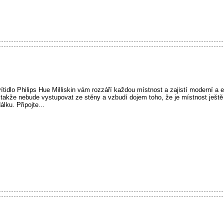
vítidlo Philips Hue Milliskin vám rozzáří každou místnost a zajistí moderní a 
takže nebude vystupovat ze stěny a vzbudí dojem toho, že je místnost ještě v
lku. Připojte...