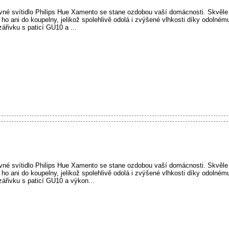
vné svítidlo Philips Hue Xamento se stane ozdobou vaší domácnosti. Skvěle
 ho ani do koupelny, jelikož spolehlivě odolá i zvýšené vlhkosti díky odolném
ářivku s paticí GU10 a ...
vné svítidlo Philips Hue Xamento se stane ozdobou vaší domácnosti. Skvěle
 ho ani do koupelny, jelikož spolehlivě odolá i zvýšené vlhkosti díky odolném
zářivku s paticí GU10 a výkon...