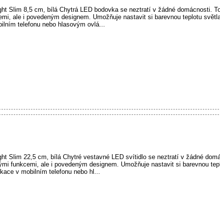
im 8,5 cm, bílá Chytrá LED bodovka se neztratí v žádné domácnosti. Toto 
mi, ale i povedeným designem. Umožňuje nastavit si barevnou teplotu světla
bilním telefonu nebo hlasovým ovlá...
m 22,5 cm, bílá Chytré vestavné LED svítidlo se neztratí v žádné domácno
ými funkcemi, ale i povedeným designem. Umožňuje nastavit si barevnou tepl
ikace v mobilním telefonu nebo hl...