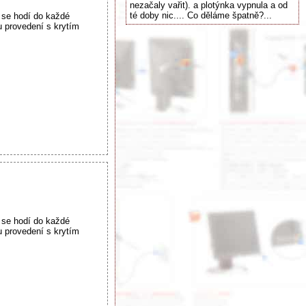
nezačaly vařit). a plotýnka vypnula a od
té doby nic.... Co děláme špatně?...
 se hodí do každé
u provedení s krytím
 se hodí do každé
u provedení s krytím