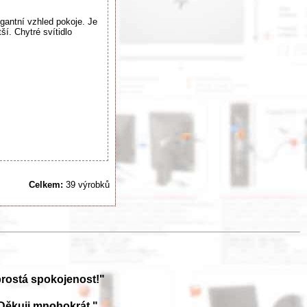
egantní vzhled pokoje. Je
í. Chytré svítidlo
Celkem:
39 výrobků
prostá spokojenost!"
Děkuji mnohokrát."