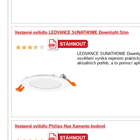
Vestavné svítidlo LEDVANCE SUNATHOME Downlight Slim
LEDVANCE SUNATHOME Downlight Sli
osvětlení vyniká nejenom praktick
aktuálních potřeb, a to pomocí apl
Vestavné svítidlo Philips Hue Xamento bodové