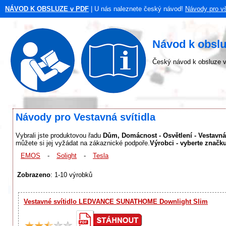
NÁVOD K OBSLUZE v PDF
| U nás naleznete český návod!
Návody pro v
Návod k obslu
Český návod k obsluze v
Návody pro Vestavná svítidla
Vybrali jste produktovou řadu
Dům, Domácnost - Osvětlení - Vestavná 
můžete si jej vyžádat na zákaznické podpoře.
Výrobci - vyberte značku
EMOS
-
Solight
-
Tesla
Zobrazeno
: 1-10 výrobků
Vestavné svítidlo LEDVANCE SUNATHOME Downlight Slim