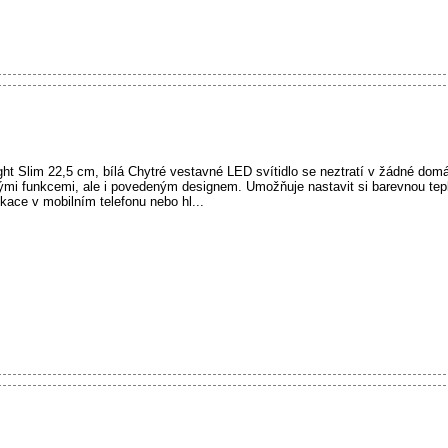
m 22,5 cm, bílá Chytré vestavné LED svítidlo se neztratí v žádné domácno
ými funkcemi, ale i povedeným designem. Umožňuje nastavit si barevnou tepl
ikace v mobilním telefonu nebo hl...