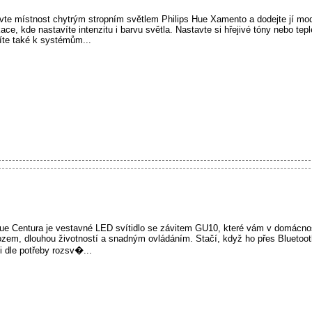
te místnost chytrým stropním světlem Philips Hue Xamento a dodejte jí mo
ace, kde nastavíte intenzitu i barvu světla. Nastavte si hřejivé tóny nebo tep
jíte také k systémům...
 Hue Centura je vestavné LED svítidlo se závitem GU10, které vám v domácnost
zem, dlouhou životností a snadným ovládáním. Stačí, když ho přes Bluetoot
i dle potřeby rozsv�...