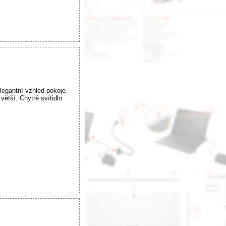
elegantní vzhled pokoje.
ětší. Chytré svítidlo