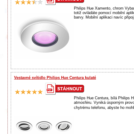
Philips Hue Xamento, chrom Vybav
totiž ovládáte pomocí mobilní aplik
barvy. Mobilní aplikaci navíc připo
Vestavné svítidlo Philips Hue Centura kulaté
Philips Hue Centura, bílá Philips
atmosféru. Vyniká úsporným provo
chytrému telefonu, abyste ho mohl