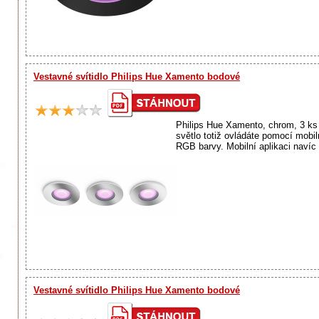
Vestavné svítidlo Philips Hue Xamento bodové
Philips Hue Xamento, chrom, 3 ks
světlo totiž ovládáte pomocí mobiln
RGB barvy. Mobilní aplikaci navíc p
Vestavné svítidlo Philips Hue Xamento bodové