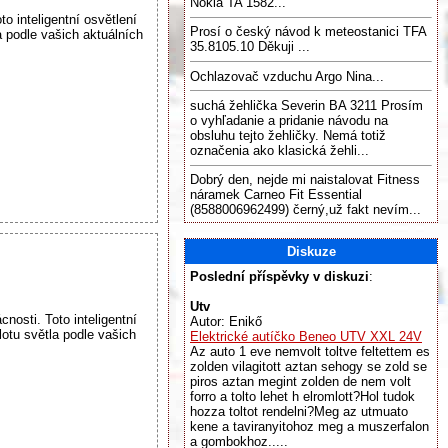
Nokia TA 1582...
inteligentní osvětlení
Prosí o český návod k meteostanici TFA
 podle vašich aktuálních
35.8105.10 Děkuji ...
Ochlazovač vzduchu Argo Nina...
suchá žehlička Severin BA 3211 Prosím
o vyhľadanie a pridanie návodu na
obsluhu tejto žehličky. Nemá totiž
označenia ako klasická žehli...
Dobrý den, nejde mi naistalovat Fitness
náramek Carneo Fit Essential
(8588006962499) černý,už fakt nevím...
Diskuze
Poslední příspěvky v diskuzi
:
Utv
sti. Toto inteligentní
Autor: Enikő
otu světla podle vašich
Elektrické autíčko Beneo UTV XXL 24V
Az auto 1 eve nemvolt toltve feltettem es
zolden vilagitott aztan sehogy se zold se
piros aztan megint zolden de nem volt
forro a tolto lehet h elromlott?Hol tudok
hozza toltot rendelni?Meg az utmuato
kene a taviranyitohoz meg a muszerfalon
a gombokhoz.....