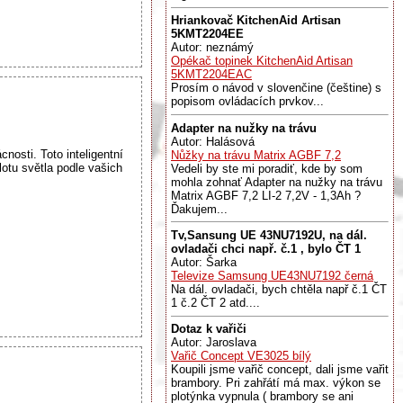
Hriankovač KitchenAid Artisan
5KMT2204EE
Autor: neznámý
Opékač topinek KitchenAid Artisan
5KMT2204EAC
Prosím o návod v slovenčine (češtine) s
popisom ovládacích prvkov...
Adapter na nužky na trávu
Autor: Halásová
sti. Toto inteligentní
Nůžky na trávu Matrix AGBF 7,2
otu světla podle vašich
Vedeli by ste mi poradiť, kde by som
mohla zohnať Adapter na nužky na trávu
Matrix AGBF 7,2 LI-2 7,2V - 1,3Ah ?
Ďakujem...
Tv,Sansung UE 43NU7192U, na dál.
ovladači chci např. č.1 , bylo ČT 1
Autor: Šarka
Televize Samsung UE43NU7192 černá
Na dál. ovladači, bych chtěla např č.1 ČT
1 č.2 ČT 2 atd....
Dotaz k vařiči
Autor: Jaroslava
Vařič Concept VE3025 bílý
Koupili jsme vařič concept, dali jsme vařit
brambory. Pri zahřátí má max. výkon se
plotýnka vypnula ( brambory se ani