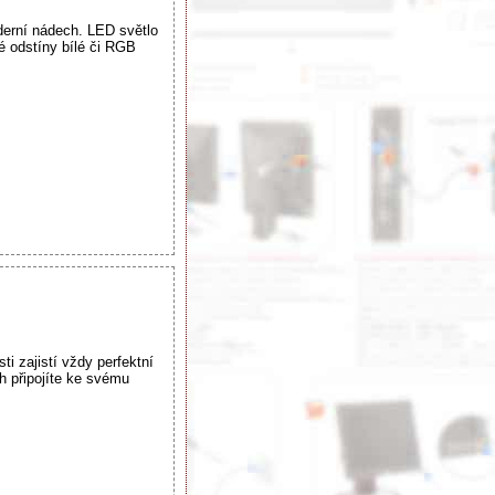
derní nádech. LED světlo
lé odstíny bílé či RGB
i zajistí vždy perfektní
h připojíte ke svému