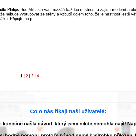
tidlo Philips Hue Milliskin vám rozzáří každou místnost a zajistí moderní a el
že nebude vystupovat ze stěny a vzbudí dojem toho, že je místnost ještě větš
lku. Připojte ho p...
1
|
2
|
3
|
4
Co o nás říkají naši uživatelé:
m konečně našla návod, který jsem nikde nemohla najít! Na
mi hodně pomohl, protože návod nebyl k výrobku přiložen. 