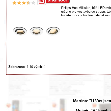
Philips Hue Milliskin, bílá LED sví
určené pro vestavbu do stropu, tak
budete moci pohodlně ovládat na dá
Zobrazeno
: 1-10 výrobků
Martina: "U Vás jse
Mojmír: "Váš web 