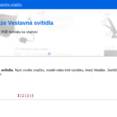
šechny značky
ze Vestavná svítidla
 PDF formátu ke stažení
svítidla
. Nyní zvolte značku, model nebo kód výrobku, který hledáte. Jestliž
:
1
|
2
|
3
|
4