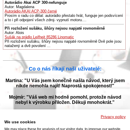
Autorádio Akai ACP 300-nefunguje
Autor: Magdalena
Autorádio AKAI ACP-300 černé
Prosím o radu co dělat: autorádio přestalo hrát, funguje jen podsvícení
a to i při odpojení všech zdroj- vypnutí motoru....
Při rozložení sušáku, šňůry nejsou napjaté rovnoměrně
Autor: Alois
Sušák na prádlo Leifheit 85286 Linomatic
Při rozložení sušáku, šňůry nejsou napjaté rovnoměrně Dvě pole jsou
natažený a dvě povolení ...
Co o nás říkají naši uživatelé:
Martina: "U Vás jsem konečně našla návod, který jsem
nikde nemohla najít! Naprostá spokojenost!"
Mojmír: "Váš web mi hodně pomohl, protože návod
nebyl k výrobku přiložen. Děkuji mnohokrát."
Jana: "Děkuji za tyto stránky! Díky vašemu návodu jsem
Privacy policy
opět zprovoznila svou myčku."
We use cookies
We may place these for analysis of our visitor data, to improve our website,