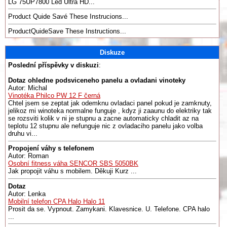
LG 75UP7800 Led Ultra HD...
Product Quide Savé These Instrucions...
ProductQuideSave These Instructions...
Diskuze
Poslední příspěvky v diskuzi
:
Dotaz ohledne podsviceneho panelu a ovladani vinoteky
Autor: Michal
Vinotéka Philco PW 12 F černá
Chtel jsem se zeptat jak odemknu ovladaci panel pokud je zamknuty,
jelikoz mi winoteka normalne funguje , kdyz ji zaaunu do elektriky tak
se rozsviti kolik v ni je stupnu a zacne automaticky chladit az na
teplotu 12 stupnu ale nefunguje nic z ovladaciho panelu jako volba
druhu vi...
Propojení váhy s telefonem
Autor: Roman
Osobní fitness váha SENCOR SBS 5050BK
Jak propojit váhu s mobilem. Děkuji Kurz ...
Dotaz
Autor: Lenka
Mobilní telefon CPA Halo Halo 11
Prosit da se. Vypnout. Zamykani. Klavesnice. U. Telefone. CPA halo
...