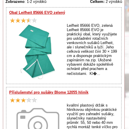
Zobrazeno
: 1-2 výrobků
Celkem:
2 výrobků
Obal Leifheit 85666 EVO zelený
Leifheit 85666 EVO, zelená
Leifheit 85666 EVO je
praktický obal, který využijete
pro uskladnění rotačních
venkovních sušáků Leifheit,
ale i slunečníků a lyží. Jeho
celková velikost činí 30 × 199
cm a disponuje praktickým
zapínáním na zip. Uložené
vybavení dokáže spolehlivě
ochránit před prachem a
nečistotami. Kl�...
Příslušenství pro sušáky Blome 12055 hliník
kvalitní plastový držák s
hliníkovou objímkou praktické
využítí pro zahradní sušáky,
slunečníky nastavitelný
průměr: 55, 50 nebo 40 mm
rychlá montáž tenké víčko pro