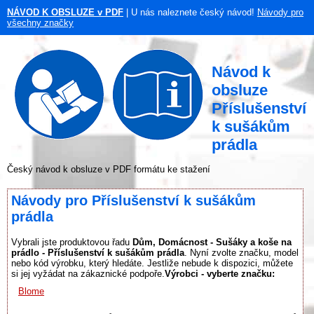
NÁVOD K OBSLUZE v PDF
| U nás naleznete český návod!
Návody pro
všechny značky
Návod k
obsluze
Příslušenství
k sušákům
prádla
Český návod k obsluze v PDF formátu ke stažení
Návody pro Příslušenství k sušákům
prádla
Vybrali jste produktovou řadu
Dům, Domácnost - Sušáky a koše na
prádlo - Příslušenství k sušákům prádla
. Nyní zvolte značku, model
nebo kód výrobku, který hledáte. Jestliže nebude k dispozici, můžete
si jej vyžádat na zákaznické podpoře.
Výrobci - vyberte značku:
Blome