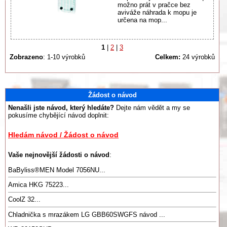
možno prát v pračce bez
aviváže náhrada k mopu je
určena na mop...
1
|
2
|
3
Zobrazeno
: 1-10 výrobků
Celkem:
24 výrobků
Žádost o návod
Nenašli jste návod, který hledáte?
Dejte nám vědět a my se
pokusíme chybějící návod doplnit:
Hledám návod / Žádost o návod
Vaše nejnovější žádosti o návod
:
BaByliss®️MEN Model 7056NU...
Amica HKG 75223...
CoolZ 32...
Chladnička s mrazákem LG GBB60SWGFS návod ...