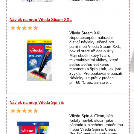
Návlek na mop Vileda Steam XXL
Vileda Steam XXL
Superabsorpční náhradní
čisticí návleky určené pro
parní mop Vileda Steam XXL,
pokud staré už dosloužily.
Mají obdélníkový tvar s
mikroaktivními vlákny, které
setřou setřou veškerou
mastnotu a špínu tak, jak jste
zvyklí. Pro opakované použití
Návleky lze prát v pračce
při 60 °C bez aviváže. ...
Návlek na mop Vileda Spin &
Vileda Spin & Clean, bílá
Kulatý návlek slouží jako
náhrada k plochému rotačnímu
mopu Vileda Spin & Clean.
Použitý materiál a struktura