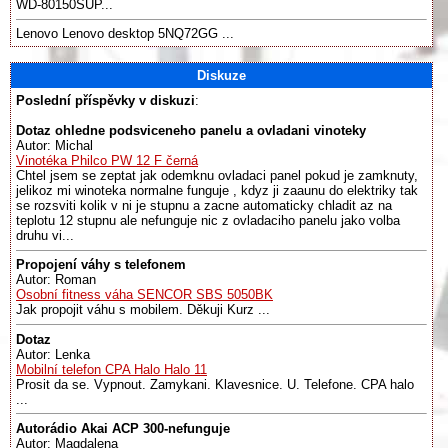
WD-80150SUP...
Lenovo Lenovo desktop 5NQ72GG ...
Diskuze
Poslední příspěvky v diskuzi
:
Dotaz ohledne podsviceneho panelu a ovladani vinoteky
Autor: Michal
Vinotéka Philco PW 12 F černá
Chtel jsem se zeptat jak odemknu ovladaci panel pokud je zamknuty,
jelikoz mi winoteka normalne funguje , kdyz ji zaaunu do elektriky tak
se rozsviti kolik v ni je stupnu a zacne automaticky chladit az na
teplotu 12 stupnu ale nefunguje nic z ovladaciho panelu jako volba
druhu vi...
Propojení váhy s telefonem
Autor: Roman
Osobní fitness váha SENCOR SBS 5050BK
Jak propojit váhu s mobilem. Děkuji Kurz ...
Dotaz
Autor: Lenka
Mobilní telefon CPA Halo Halo 11
Prosit da se. Vypnout. Zamykani. Klavesnice. U. Telefone. CPA halo
...
Autorádio Akai ACP 300-nefunguje
Autor: Magdalena