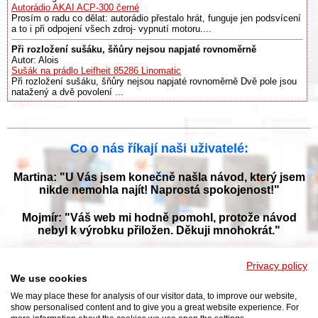
Autorádio AKAI ACP-300 černé
Prosím o radu co dělat: autorádio přestalo hrát, funguje jen podsvícení
a to i při odpojení všech zdroj- vypnutí motoru....
Při rozložení sušáku, šňůry nejsou napjaté rovnoměrně
Autor: Alois
Sušák na prádlo Leifheit 85286 Linomatic
Při rozložení sušáku, šňůry nejsou napjaté rovnoměrně Dvě pole jsou
natažený a dvě povolení ...
Co o nás říkají naši uživatelé:
Martina: "U Vás jsem konečně našla návod, který jsem
nikde nemohla najít! Naprostá spokojenost!"
Mojmír: "Váš web mi hodně pomohl, protože návod
nebyl k výrobku přiložen. Děkuji mnohokrát."
Jana: "Děkuji za tyto stránky! Díky vašemu návodu jsem
Privacy policy
opět zprovoznila svou myčku."
We use cookies
We may place these for analysis of our visitor data, to improve our website,
show personalised content and to give you a great website experience. For