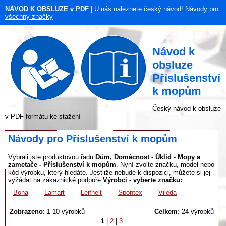
NÁVOD K OBSLUZE v PDF
| U nás naleznete český návod!
Návody pro
všechny značky
Návod k
obsluze
Příslušenství
k mopům
Český návod k obsluze
v PDF formátu ke stažení
Návody pro Příslušenství k mopům
Vybrali jste produktovou řadu
Dům, Domácnost - Úklid - Mopy a
zametače - Příslušenství k mopům
. Nyní zvolte značku, model nebo
kód výrobku, který hledáte. Jestliže nebude k dispozici, můžete si jej
vyžádat na zákaznické podpoře.
Výrobci - vyberte značku:
Bona
-
Lamart
-
Leifheit
-
Spontex
-
Vileda
Zobrazeno
: 1-10 výrobků
Celkem:
24 výrobků
1
|
2
|
3