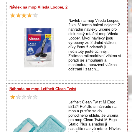
Návlek na mop Vileda Looper, 2
Návlek na mop Vileda Looper,
2 ks V tomto balení najdete 2
náhradní návleky určené pro
elektrický rotační mop Vileda
Looper. Mycí návleky jsou
vyrobeny ze 2 druhů vláken,
díky čemuž odstraňují
nečistoty ještě účinněji.
Zatímco mikroaktivní vlákna si
poradí se šmouhami a
mastnotou, abrazivní vlákna
odstraní i zasch...
Náhrada na mop Leifheit Clean Twist
Leifheit Clean Twist M Ergo
52124 Pořiďte si náhradu na
mop a pusťte se do
pohodlného úklidu. Je určena
pro mop Clean Twist M Ergo
Static Plus a snadno ji
nasadíte na své místo. Návlek