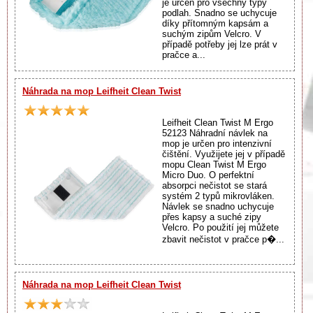
je určen pro všechny typy
podlah. Snadno se uchycuje
díky přítomným kapsám a
suchým zipům Velcro. V
případě potřeby jej lze prát v
pračce a...
Náhrada na mop Leifheit Clean Twist
Leifheit Clean Twist M Ergo
52123 Náhradní návlek na
mop je určen pro intenzivní
čištění. Využijete jej v případě
mopu Clean Twist M Ergo
Micro Duo. O perfektní
absorpci nečistot se stará
systém 2 typů mikrovláken.
Návlek se snadno uchycuje
přes kapsy a suché zipy
Velcro. Po použití jej můžete
zbavit nečistot v pračce p�...
Náhrada na mop Leifheit Clean Twist