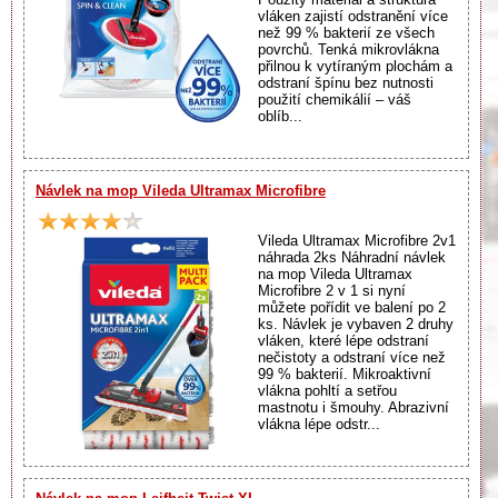
vláken zajistí odstranění více
než 99 % bakterií ze všech
povrchů. Tenká mikrovlákna
přilnou k vytíraným plochám a
odstraní špínu bez nutnosti
použití chemikálií – váš
oblíb...
Návlek na mop Vileda Ultramax Microfibre
Vileda Ultramax Microfibre 2v1
náhrada 2ks Náhradní návlek
na mop Vileda Ultramax
Microfibre 2 v 1 si nyní
můžete pořídit ve balení po 2
ks. Návlek je vybaven 2 druhy
vláken, které lépe odstraní
nečistoty a odstraní více než
99 % bakterií. Mikroaktivní
vlákna pohltí a setřou
mastnotu i šmouhy. Abrazivní
vlákna lépe odstr...