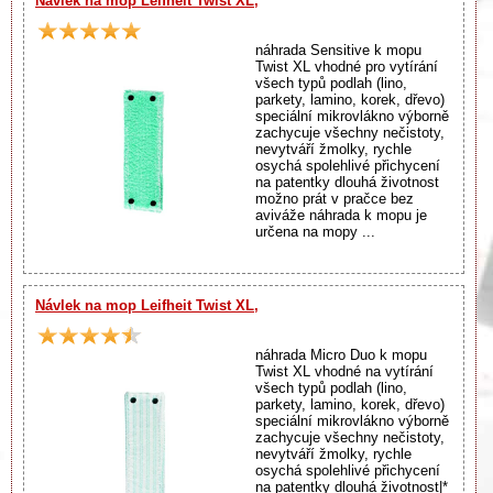
Návlek na mop Leifheit Twist XL,
náhrada Sensitive k mopu
Twist XL vhodné pro vytírání
všech typů podlah (lino,
parkety, lamino, korek, dřevo)
speciální mikrovlákno výborně
zachycuje všechny nečistoty,
nevytváří žmolky, rychle
osychá spolehlivé přichycení
na patentky dlouhá životnost
možno prát v pračce bez
aviváže náhrada k mopu je
určena na mopy ...
Návlek na mop Leifheit Twist XL,
náhrada Micro Duo k mopu
Twist XL vhodné na vytírání
všech typů podlah (lino,
parkety, lamino, korek, dřevo)
speciální mikrovlákno výborně
zachycuje všechny nečistoty,
nevytváří žmolky, rychle
osychá spolehlivé přichycení
na patentky dlouhá životnost|*