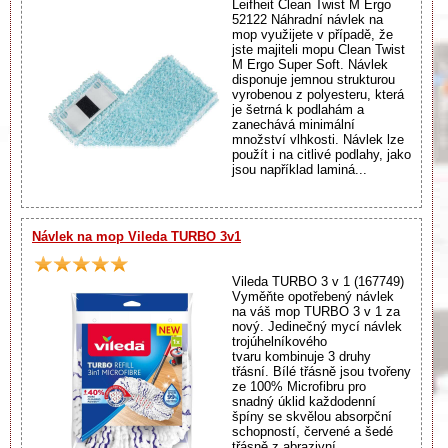
Leifheit Clean Twist M Ergo
52122 Náhradní návlek na
mop využijete v případě, že
jste majiteli mopu Clean Twist
M Ergo Super Soft. Návlek
disponuje jemnou strukturou
vyrobenou z polyesteru, která
je šetrná k podlahám a
zanechává minimální
množství vlhkosti. Návlek lze
použít i na citlivé podlahy, jako
jsou například laminá...
Návlek na mop Vileda TURBO 3v1
Vileda TURBO 3 v 1 (167749)
Vyměňte opotřebený návlek
na váš mop TURBO 3 v 1 za
nový. Jedinečný mycí návlek
trojúhelníkového
tvaru kombinuje 3 druhy
třásní. Bílé třásně jsou tvořeny
ze 100% Microfibru pro
snadný úklid každodenní
špíny se skvělou absorpční
schopností, červené a šedé
třásně z abrazivní...