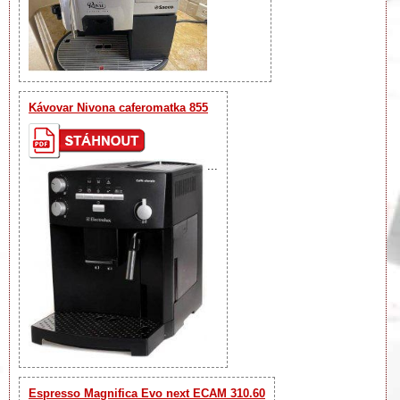
Kávovar Nivona caferomatka 855
...
Espresso Magnifica Evo next ECAM 310.60