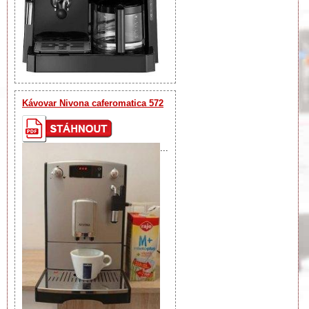
Kávovar Nivona caferomatica 572
...