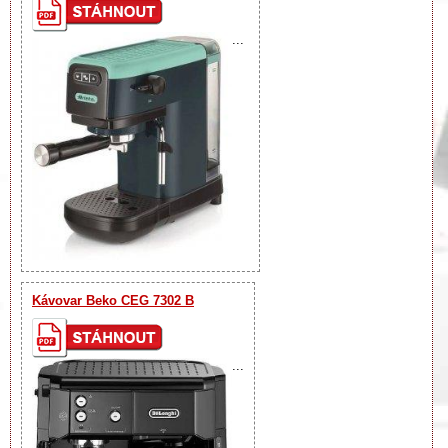
...
Kávovar Beko CEG 7302 B
...