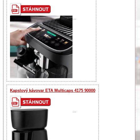
...
Kapslový kávovar ETA Multicaps 4175 90000
...