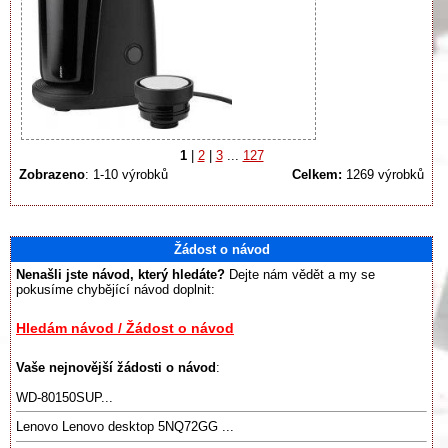
1
|
2
|
3
...
127
Zobrazeno
: 1-10 výrobků
Celkem:
1269 výrobků
Žádost o návod
Nenašli jste návod, který hledáte?
Dejte nám vědět a my se
pokusíme chybějící návod doplnit:
Hledám návod / Žádost o návod
Vaše nejnovější žádosti o návod
:
WD-80150SUP...
Lenovo Lenovo desktop 5NQ72GG ...