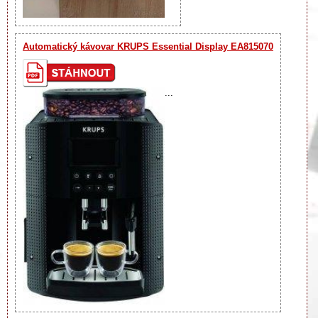
Automatický kávovar KRUPS Essential Display EA815070
...