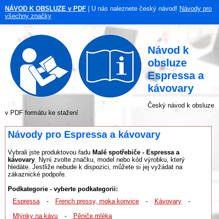
NÁVOD K OBSLUZE v PDF
| U nás naleznete český návod!
Návody pro
všechny značky
Návod k
obsluze
Espressa a
kávovary
Český návod k obsluze
v PDF formátu ke stažení
Návody pro Espressa a kávovary
Vybrali jste produktovou řadu
Malé spotřebiče - Espressa a
kávovary
. Nyní zvolte značku, model nebo kód výrobku, který
hledáte. Jestliže nebude k dispozici, můžete si jej vyžádat na
zákaznické podpoře.
Podkategorie - vyberte podkategorii:
Espressa
-
French pressy, moka konvice
-
Kávovary
-
Mlýnky na kávu
-
Pěniče mléka