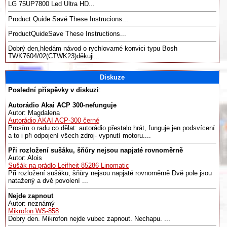
LG 75UP7800 Led Ultra HD...
Product Quide Savé These Instrucions...
ProductQuideSave These Instructions...
Dobrý den,hledám návod o rychlovarné konvici typu Bosh
TWK7604/02(CTWK23)děkuji...
Diskuze
Poslední příspěvky v diskuzi
:
Autorádio Akai ACP 300-nefunguje
Autor: Magdalena
Autorádio AKAI ACP-300 černé
Prosím o radu co dělat: autorádio přestalo hrát, funguje jen podsvícení
a to i při odpojení všech zdroj- vypnutí motoru....
Při rozložení sušáku, šňůry nejsou napjaté rovnoměrně
Autor: Alois
Sušák na prádlo Leifheit 85286 Linomatic
Při rozložení sušáku, šňůry nejsou napjaté rovnoměrně Dvě pole jsou
natažený a dvě povolení ...
Nejde zapnout
Autor: neznámý
Mikrofon WS-858
Dobry den. Mikrofon nejde vubec zapnout. Nechapu. ...