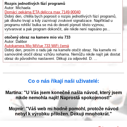
Rozpis jednotlivých fází programů
Autor: Michaela
Domácí pekárna ETA delicca max 7149-90040
Dobrý den, chtěla bych poprosit o rozpis jednotlivých fází programů,
jak dlouho trvají a kdy zaznívají zvukové signalizace. Například u
programu rohlík/ bulka se má do deseti pípnutí těsto vyjmou,
vytvarovat a pak program dokončit, ale nikde není napsáno po...
otočený obraz na kamere mio viu 733
Autor: Dalibor
Autokamera Mio MiVue 733 WiFi černá
Dobrý den, prosím o radu jak na kameře otočit obraz. Na kameře mi
samovolně otočil obraz vzhůru nohama. Nemůžu nikde najít jak dostat
obraz do původního nastavení. Děkuji za odpověd. D. ...
Co o nás říkají naši uživatelé:
Martina: "U Vás jsem konečně našla návod, který jsem
nikde nemohla najít! Naprostá spokojenost!"
Mojmír: "Váš web mi hodně pomohl, protože návod
nebyl k výrobku přiložen. Děkuji mnohokrát."
Jana: "Děkuji za tyto stránky! Díky vašemu návodu jsem