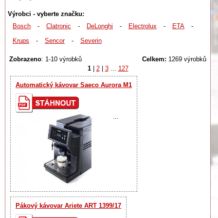
Výrobci - vyberte značku:
Bosch
-
Clatronic
-
DeLonghi
-
Electrolux
-
ETA
-
Krups
-
Sencor
-
Severin
Zobrazeno
: 1-10 výrobků
Celkem:
1269 výrobků
1
|
2
|
3
...
127
Automatický kávovar Saeco Aurora M1
...
Pákový kávovar Ariete ART 1399/17