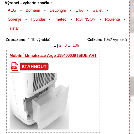
Výrobci - vyberte značku:
AEG
-
Bomann
-
DeLonghi
-
ETA
-
Gallet
-
Gorenje
-
Hyundai
-
Imetec
-
ROHNSON
-
Rowenta
-
Tristar
Zobrazeno
: 1-10 výrobků
Celkem:
1052 výrobků
1
|
2
|
3
...
106
Mobilní klimatizace Argo 398400039 ISIDE ART
...