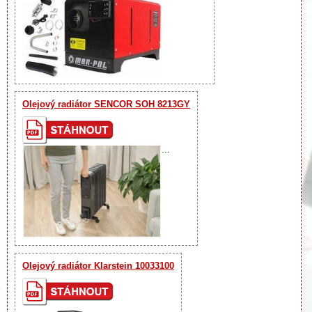
Olejový radiátor SENCOR SOH 8213GY
...
Olejový radiátor Klarstein 10033100
...