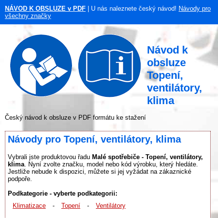
NÁVOD K OBSLUZE v PDF
| U nás naleznete český návod!
Návody pro
všechny značky
Návod k
obsluze
Topení,
ventilátory,
klima
Český návod k obsluze v PDF formátu ke stažení
Návody pro Topení, ventilátory, klima
Vybrali jste produktovou řadu
Malé spotřebiče - Topení, ventilátory,
klima
. Nyní zvolte značku, model nebo kód výrobku, který hledáte.
Jestliže nebude k dispozici, můžete si jej vyžádat na zákaznické
podpoře.
Podkategorie - vyberte podkategorii:
Klimatizace
-
Topení
-
Ventilátory