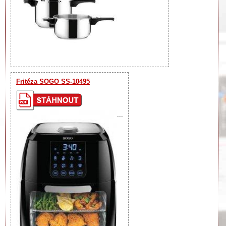
Fritéza SOGO SS-10495
...