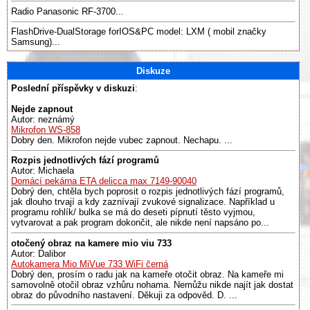
Radio Panasonic RF-3700...
FlashDrive-DualStorage forIOS&PC model: LXM ( mobil značky
Samsung)...
Diskuze
Poslední příspěvky v diskuzi
:
Nejde zapnout
Autor: neznámý
Mikrofon WS-858
Dobry den. Mikrofon nejde vubec zapnout. Nechapu. ...
Rozpis jednotlivých fází programů
Autor: Michaela
Domácí pekárna ETA delicca max 7149-90040
Dobrý den, chtěla bych poprosit o rozpis jednotlivých fází programů,
jak dlouho trvají a kdy zaznívají zvukové signalizace. Například u
programu rohlík/ bulka se má do deseti pípnutí těsto vyjmou,
vytvarovat a pak program dokončit, ale nikde není napsáno po...
otočený obraz na kamere mio viu 733
Autor: Dalibor
Autokamera Mio MiVue 733 WiFi černá
Dobrý den, prosím o radu jak na kameře otočit obraz. Na kameře mi
samovolně otočil obraz vzhůru nohama. Nemůžu nikde najít jak dostat
obraz do původního nastavení. Děkuji za odpověd. D. ...