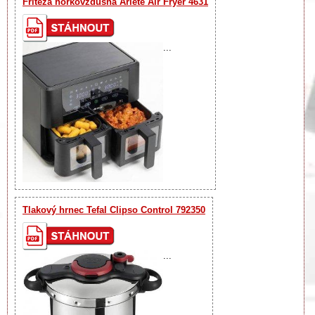
Fritéza horkovzdušná Ariete Air Fryer 4631
...
Tlakový hrnec Tefal Clipso Control 792350
...