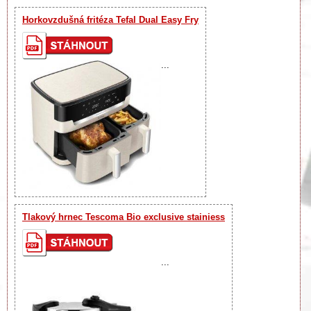
Horkovzdušná fritéza Tefal Dual Easy Fry
...
Tlakový hrnec Tescoma Bio exclusive stainiess
...