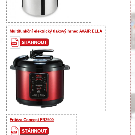
Multifunkční elektrický tlakový hrnec AVAIR ELLA
...
Fritéza Concept FR2500