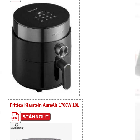
...
Fritéza Klarstein AuraAir 1700W 10L
...