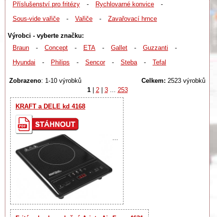
Příslušenství pro fritézy
-
Rychlovarné konvice
-
Sous-vide vařiče
-
Vařiče
-
Zavařovací hrnce
Výrobci - vyberte značku:
Braun
-
Concept
-
ETA
-
Gallet
-
Guzzanti
-
Hyundai
-
Philips
-
Sencor
-
Steba
-
Tefal
Zobrazeno
: 1-10 výrobků
Celkem:
2523 výrobků
1
|
2
|
3
...
253
KRAFT a DELE kd 4168
...