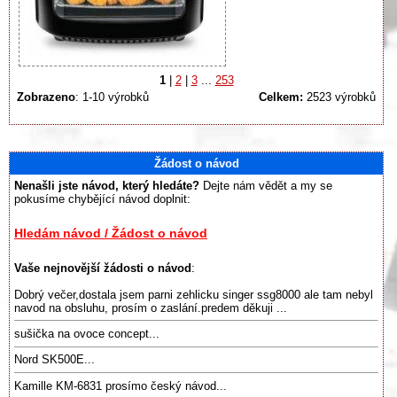
1
|
2
|
3
...
253
Zobrazeno
: 1-10 výrobků
Celkem:
2523 výrobků
Žádost o návod
Nenašli jste návod, který hledáte?
Dejte nám vědět a my se
pokusíme chybějící návod doplnit:
Hledám návod / Žádost o návod
Vaše nejnovější žádosti o návod
:
Dobrý večer,dostala jsem parni zehlicku singer ssg8000 ale tam nebyl
navod na obsluhu, prosím o zaslání.predem děkuji ...
sušička na ovoce concept...
Nord SK500E...
Kamille KM-6831 prosímo český návod...