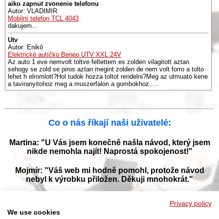
aiko zapnut zvonenie telefonu
Autor: VLADIMIR
Mobilní telefon TCL 4043
dakujem...
Utv
Autor: Enikő
Elektrické autíčko Beneo UTV XXL 24V
Az auto 1 eve nemvolt toltve feltettem es zolden vilagitott aztan
sehogy se zold se piros aztan megint zolden de nem volt forro a tolto
lehet h elromlott?Hol tudok hozza toltot rendelni?Meg az utmuato kene
a taviranyitohoz meg a muszerfalon a gombokhoz.....
Co o nás říkají naši uživatelé:
Martina: "U Vás jsem konečně našla návod, který jsem
nikde nemohla najít! Naprostá spokojenost!"
Mojmír: "Váš web mi hodně pomohl, protože návod
nebyl k výrobku přiložen. Děkuji mnohokrát."
Jana: "Děkuji za tyto stránky! Díky vašemu návodu jsem
Privacy policy
opět zprovoznila svou myčku."
We use cookies