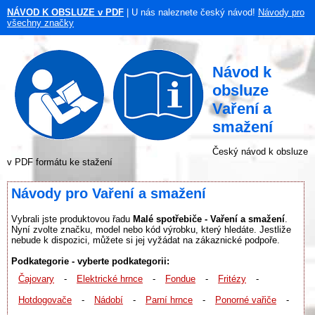
NÁVOD K OBSLUZE v PDF
| U nás naleznete český návod!
Návody pro
všechny značky
Návod k
obsluze
Vaření a
smažení
Český návod k obsluze
v PDF formátu ke stažení
Návody pro Vaření a smažení
Vybrali jste produktovou řadu
Malé spotřebiče - Vaření a smažení
.
Nyní zvolte značku, model nebo kód výrobku, který hledáte. Jestliže
nebude k dispozici, můžete si jej vyžádat na zákaznické podpoře.
Podkategorie - vyberte podkategorii:
Čajovary
-
Elektrické hrnce
-
Fondue
-
Fritézy
-
Hotdogovače
-
Nádobí
-
Parní hrnce
-
Ponorné vařiče
-