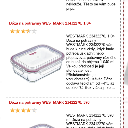
neklouže. Těsto se vám bude
připr...
Dóza na potraviny WESTMARK 23432270, 1,04
WESTMARK 23432270, 1,04 l
Dóza na potraviny
WESTMARK 23432270 vám
bude k ruce vždy, když bude
potřeba uskladnit nebo
přepravovat potraviny různého
druhu až do objemu 1 040 ml.
Velkou předností je její
stohovatelnost.
Příslušenstvím je
vzduchotěsný uzávěr. Dóza
odolává teplotám od −4°C až
do 280 °C. Bez víčka ji lze ...
Dóza na potraviny WESTMARK 23412270, 370
WESTMARK 23412270, 370
ml Dóza na potraviny
WESTMARK 23412270 vám