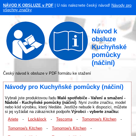
NÁVOD K OBSLUZE v PDF
| U nás naleznete český návod!
Návody pro
všechny značky
Návod k
obsluze
Kuchyňské
pomůcky
(náčiní)
Český návod k obsluze v PDF formátu ke stažení
Návody pro Kuchyňské pomůcky (náčiní)
Vybrali jste produktovou řadu
Malé spotřebiče - Vaření a smažení -
Nádobí - Kuchyňské pomůcky (náčiní)
. Nyní zvolte značku, model
nebo kód výrobku, který hledáte. Jestliže nebude k dispozici, můžete
si jej vyžádat na zákaznické podpoře.
Výrobci - vyberte značku:
Ariete
-
Lock&lock
-
Tescoma
-
Tomorrow's Kitchen
-
Tomorrow's Kitchen
-
Tomorrow's Kitchen
-