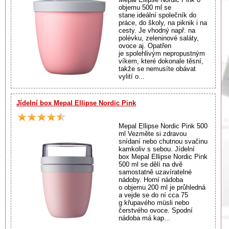
objemu 500 ml se
stane ideální společník do
práce, do školy, na piknik i na
cesty. Je vhodný např. na
polévku, zeleninové saláty,
ovoce aj. Opatřen
je spolehlivým nepropustným
víkem, které dokonale těsní,
takže se nemusíte obávat
vylití o...
Jídelní box Mepal Ellipse Nordic Pink
Mepal Ellipse Nordic Pink 500
ml Vezměte si zdravou
snídaní nebo chutnou svačinu
kamkoliv s sebou. Jídelní
box Mepal Ellipse Nordic Pink
500 ml se dělí na dvě
samostatně uzavíratelné
nádoby. Horní nádoba
o objemu 200 ml je průhledná
a vejde se do ní cca 75
g křupavého müsli nebo
čerstvého ovoce. Spodní
nádoba má kap...