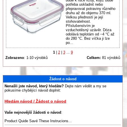
bude k ruce vždy, když bude
potřeba uskladnit nebo
přepravovat potraviny různého
druhu až do objemu 370 ml.
Velkou předností je její
stohovatelnost.
Příslušenstvím je
vzduchotěsný uzávěr. Dóza
odolává teplotám od −4 °C až
do 280 °C. Bez víčka ji lze
po...
1
|
2
|
3
...
9
Zobrazeno
: 1-10 výrobků
Celkem:
81 výrobků
Žádost o návod
Nenašli jste návod, který hledáte?
Dejte nám vědět a my se
pokusíme chybějící návod doplnit:
Hledám návod / Žádost o návod
Vaše nejnovější žádosti o návod
:
Product Quide Savé These Instrucions...