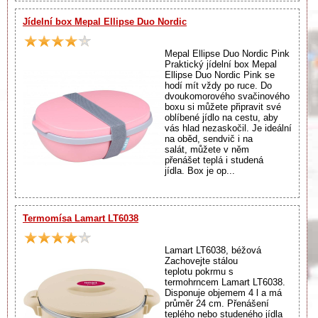
Jídelní box Mepal Ellipse Duo Nordic
Mepal Ellipse Duo Nordic Pink
Praktický jídelní box Mepal
Ellipse Duo Nordic Pink se
hodí mít vždy po ruce. Do
dvoukomorového svačinového
boxu si můžete připravit své
oblíbené jídlo na cestu, aby
vás hlad nezaskočil. Je ideální
na oběd, sendvič i na
salát, můžete v něm
přenášet teplá i studená
jídla. Box je op...
Termomísa Lamart LT6038
Lamart LT6038, béžová
Zachovejte stálou
teplotu pokrmu s
termohrncem Lamart LT6038.
Disponuje objemem 4 l a má
průměr 24 cm. Přenášení
teplého nebo studeného jídla