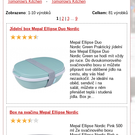
Tomorrow's Kitchen
-
Tomorrow's Kitchen
Zobrazeno
: 1-10 výrobků
Celkem:
81 výrobků
1
|
2
|
3
...
9
Jídelní box Mepal Ellipse Duo Nordic
Mepal Ellipse Duo
Nordic Green Praktický jídelní
box Mepal Ellipse Duo
Nordic Green se hodí mít vždy
po ruce. Do dvoukomorového
svačinového boxu si můžete
připravit své oblíbené jídlo na
cestu, aby vás hlad
nezaskočil. Je ideální na
oběd, sendvič i na
salát, můžete v něm
přenášet teplá i studená
jídla. Box je...
Box na svačinu Mepal Ellipse Nordic
Mepal Ellipse Nordic Pink 500
ml Ze svačinového boxu
Mepal Ellipse Nordic Pink o