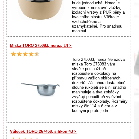
bude jednoduché. Hrnec je
vyroben z nerezové vložky,
izolační vrstvy z PUR pěny a
kvalitního plastu. Víčko je
vzduchotěsné a
uzamykatelné. Pro snadnou
manipul...
Miska TORO 275083, nerez, 14 ×
Toro 275083, nerez Nerezová
miska Toro 275083 vám
skvěle poslouží při
rozpouštění čokolády na
přípravu vašich oblíbených
dezertů. Zásluhou dostatečně
dlouhé rukojeti se s ní snadno
manipuluje a dva zobáčky
zvyšují pohodlí při vylévání
rozpuštěné čokolády. Rozměry
misky činí 14 × 6 cm a v
kuchyni ji proto jedn...
Váleček TORO 267458, silikon 43 ×