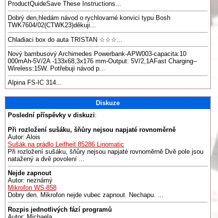
ProductQuideSave These Instructions...
Dobrý den,hledám návod o rychlovarné konvici typu Bosh
TWK7604/02(CTWK23)děkuji...
Chladiaci box do auta TRISTAN ☆☆☆...
Nový bambusový Archimedes Powerbank-APW003-capacita:10
000mAh-5V/2A -133x68,3x176 mm-Output: 5V/2,1AFast Charging--
Wireless:15W. Potřebuji návod p...
Alpina FS-IC 314...
Diskuze
Poslední příspěvky v diskuzi
:
Při rozložení sušáku, šňůry nejsou napjaté rovnoměrně
Autor: Alois
Sušák na prádlo Leifheit 85286 Linomatic
Při rozložení sušáku, šňůry nejsou napjaté rovnoměrně Dvě pole jsou
natažený a dvě povolení ...
Nejde zapnout
Autor: neznámý
Mikrofon WS-858
Dobry den. Mikrofon nejde vubec zapnout. Nechapu. ...
Rozpis jednotlivých fází programů
Autor: Michaela