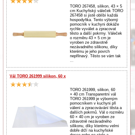
TORO 267458, silikon, 43 × 5
cm Kuchyňský váleček TORO
267458 si jistě oblíbí každá
hospodyňka. Tento výborný
pomocník v kuchyni dokáže
rychle vyválet a zpracovat
těsto a další pokrmy. Váleček
o rozměru 43 × 5 cm je
vyroben ze zdravotně
nezávadného silikonu, díky
kterému je jeho povrch
nepřilnavý. Těsto se vám tak
...
Vál TORO 261999 silikon, 60 x
TORO 261999, silikon, 60
× 40 cm Transparentní vál
TORO 261999 je výborným
pomocníkem v kuchyni při
válení a zpracovávání těsta a
dalších pokrmů. Vál o rozměru
60 × 40 cm je vyroben ze
zdravotně nezávadného
silikonu, díky kterému velmi
dobře drží na kuchyňské
desce nebo na stole a