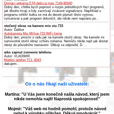
Domácí pekárna ETA delicca max 7149-90040
Dobrý den, chtěla bych poprosit o rozpis jednotlivých fází programů,
jak dlouho trvají a kdy zaznívají zvukové signalizace. Například u
programu rohlík/ bulka se má do deseti pípnutí těsto vyjmou,
vytvarovat a pak program dokončit, ale nikde není napsáno po...
otočený obraz na kamere mio viu 733
Autor: Dalibor
Autokamera Mio MiVue 733 WiFi černá
Dobrý den, prosím o radu jak na kameře otočit obraz. Na kameře mi
samovolně otočil obraz vzhůru nohama. Nemůžu nikde najít jak dostat
obraz do původního nastavení. Děkuji za odpověd. D. ...
aiko zapnut zvonenie telefonu
Autor: VLADIMIR
Mobilní telefon TCL 4043
dakujem...
Co o nás říkají naši uživatelé:
Martina: "U Vás jsem konečně našla návod, který jsem
nikde nemohla najít! Naprostá spokojenost!"
Mojmír: "Váš web mi hodně pomohl, protože návod
nebyl k výrobku přiložen. Děkuji mnohokrát."