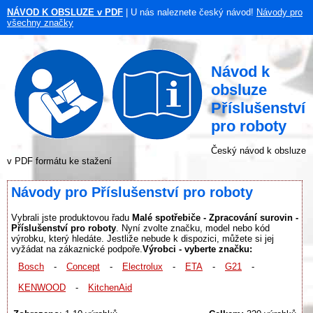
NÁVOD K OBSLUZE v PDF
| U nás naleznete český návod!
Návody pro
všechny značky
Návod k
obsluze
Příslušenství
pro roboty
Český návod k obsluze
v PDF formátu ke stažení
Návody pro Příslušenství pro roboty
Vybrali jste produktovou řadu
Malé spotřebiče - Zpracování surovin -
Příslušenství pro roboty
. Nyní zvolte značku, model nebo kód
výrobku, který hledáte. Jestliže nebude k dispozici, můžete si jej
vyžádat na zákaznické podpoře.
Výrobci - vyberte značku:
Bosch
-
Concept
-
Electrolux
-
ETA
-
G21
-
KENWOOD
-
KitchenAid