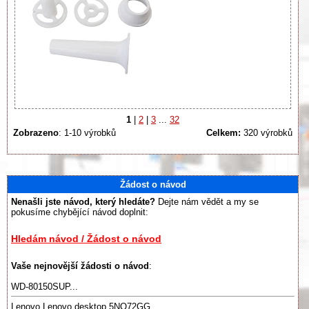
1
|
2
|
3
...
32
Zobrazeno
: 1-10 výrobků
Celkem:
320 výrobků
Žádost o návod
Nenašli jste návod, který hledáte?
Dejte nám vědět a my se
pokusíme chybějící návod doplnit:
Hledám návod / Žádost o návod
Vaše nejnovější žádosti o návod
:
WD-80150SUP...
Lenovo Lenovo desktop 5NQ72GG ...