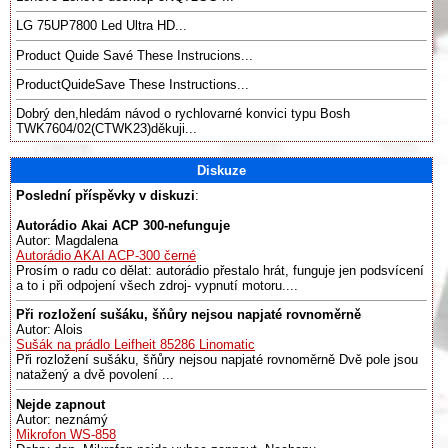
LG 75UP7800 Led Ultra HD...
Product Quide Savé These Instrucions...
ProductQuideSave These Instructions...
Dobrý den,hledám návod o rychlovarné konvici typu Bosh
TWK7604/02(CTWK23)děkuji...
Diskuze
Poslední příspěvky v diskuzi
:
Autorádio Akai ACP 300-nefunguje
Autor: Magdalena
Autorádio AKAI ACP-300 černé
Prosím o radu co dělat: autorádio přestalo hrát, funguje jen podsvícení
a to i při odpojení všech zdroj- vypnutí motoru....
Při rozložení sušáku, šňůry nejsou napjaté rovnoměrně
Autor: Alois
Sušák na prádlo Leifheit 85286 Linomatic
Při rozložení sušáku, šňůry nejsou napjaté rovnoměrně Dvě pole jsou
natažený a dvě povolení ...
Nejde zapnout
Autor: neznámý
Mikrofon WS-858