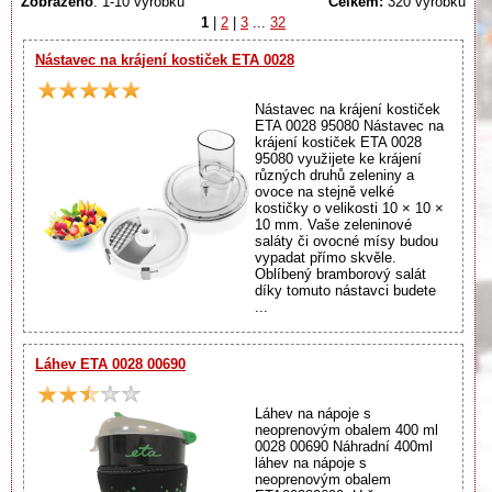
Zobrazeno
: 1-10 výrobků
Celkem:
320 výrobků
1
|
2
|
3
...
32
Nástavec na krájení kostiček ETA 0028
Nástavec na krájení kostiček
ETA 0028 95080 Nástavec na
krájení kostiček ETA 0028
95080 využijete ke krájení
různých druhů zeleniny a
ovoce na stejně velké
kostičky o velikosti 10 × 10 ×
10 mm. Vaše zeleninové
saláty či ovocné mísy budou
vypadat přímo skvěle.
Oblíbený bramborový salát
díky tomuto nástavci budete
...
Láhev ETA 0028 00690
Láhev na nápoje s
neoprenovým obalem 400 ml
0028 00690 Náhradní 400ml
láhev na nápoje s
neoprenovým obalem