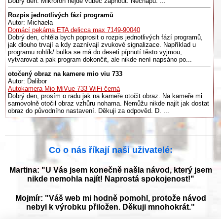
Dobry den. Mikrofon nejde vubec zapnout. Nechapu. ...
Rozpis jednotlivých fází programů
Autor: Michaela
Domácí pekárna ETA delicca max 7149-90040
Dobrý den, chtěla bych poprosit o rozpis jednotlivých fází programů,
jak dlouho trvají a kdy zaznívají zvukové signalizace. Například u
programu rohlík/ bulka se má do deseti pípnutí těsto vyjmou,
vytvarovat a pak program dokončit, ale nikde není napsáno po...
otočený obraz na kamere mio viu 733
Autor: Dalibor
Autokamera Mio MiVue 733 WiFi černá
Dobrý den, prosím o radu jak na kameře otočit obraz. Na kameře mi
samovolně otočil obraz vzhůru nohama. Nemůžu nikde najít jak dostat
obraz do původního nastavení. Děkuji za odpověd. D. ...
Co o nás říkají naši uživatelé:
Martina: "U Vás jsem konečně našla návod, který jsem
nikde nemohla najít! Naprostá spokojenost!"
Mojmír: "Váš web mi hodně pomohl, protože návod
nebyl k výrobku přiložen. Děkuji mnohokrát."