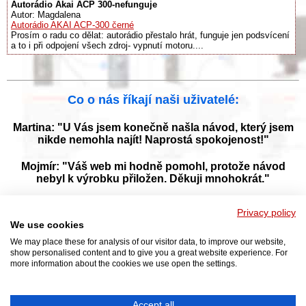
Autorádio Akai ACP 300-nefunguje
Autor: Magdalena
Autorádio AKAI ACP-300 černé
Prosím o radu co dělat: autorádio přestalo hrát, funguje jen podsvícení
a to i při odpojení všech zdroj- vypnutí motoru....
Co o nás říkají naši uživatelé:
Martina: "U Vás jsem konečně našla návod, který jsem
nikde nemohla najít! Naprostá spokojenost!"
Mojmír: "Váš web mi hodně pomohl, protože návod
nebyl k výrobku přiložen. Děkuji mnohokrát."
Jana: "Děkuji za tyto stránky! Díky vašemu návodu jsem
Privacy policy
opět zprovoznila svou myčku."
We use cookies
We may place these for analysis of our visitor data, to improve our website,
show personalised content and to give you a great website experience. For
more information about the cookies we use open the settings.
Prohlížejte návody k obsluze v češtine v naší online knihovně, manuály a
příručky k obsluze ke stažení ve formátu PDF. Databáze s návody je
neustále aktualizována a doplňována o nové výrobky. Sháníte návod?
Požádejte nás!
Accept all
NAVOD-K-OBSLUZE.cz
|
Jak přeložit PDF do češtiny
|
Kontakt
|