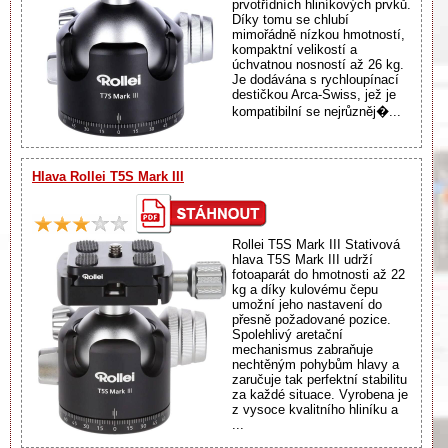
prvotřídních hliníkových prvků.
Díky tomu se chlubí
mimořádně nízkou hmotností,
kompaktní velikostí a
úchvatnou nosností až 26 kg.
Je dodávána s rychloupínací
destičkou Arca-Swiss, jež je
kompatibilní se nejrůzněj�...
Hlava Rollei T5S Mark III
Rollei T5S Mark III Stativová
hlava T5S Mark III udrží
fotoaparát do hmotnosti až 22
kg a díky kulovému čepu
umožní jeho nastavení do
přesně požadované pozice.
Spolehlivý aretační
mechanismus zabraňuje
nechtěným pohybům hlavy a
zaručuje tak perfektní stabilitu
za každé situace. Vyrobena je
z vysoce kvalitního hliníku a
...