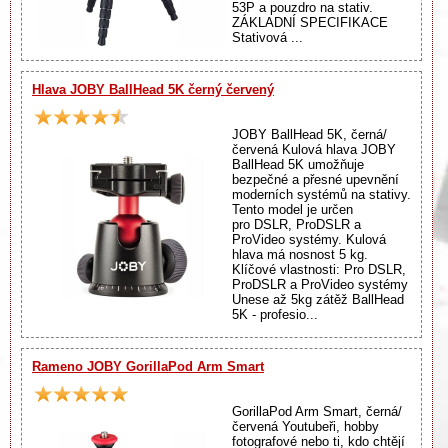
53P a pouzdro na stativ.
ZÁKLADNÍ SPECIFIKACE
Stativová ...
Hlava JOBY BallHead 5K černý červený
JOBY BallHead 5K, černá/
červená Kulová hlava JOBY
BallHead 5K umožňuje
bezpečné a přesné upevnění
moderních systémů na stativy.
Tento model je určen
pro DSLR, ProDSLR a
ProVideo systémy. Kulová
hlava má nosnost 5 kg.
Klíčové vlastnosti: Pro DSLR,
ProDSLR a ProVideo systémy
Unese až 5kg zátěž BallHead
5K - profesio...
Rameno JOBY GorillaPod Arm Smart
GorillaPod Arm Smart, černá/
červená Youtubeři, hobby
fotografové nebo ti, kdo chtějí