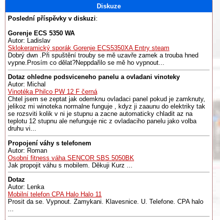
Diskuze
Poslední příspěvky v diskuzi
:
Gorenje ECS 5350 WA
Autor: Ladislav
Sklokeramický sporák Gorenje ECS5350XA Entry steam
Dobrý dwn .Při spuštění trouby se mě uzavře zamek a trouba hned
vypne.Prosím co dělat?Neppdařilo se mě ho vypnout...
Dotaz ohledne podsviceneho panelu a ovladani vinoteky
Autor: Michal
Vinotéka Philco PW 12 F černá
Chtel jsem se zeptat jak odemknu ovladaci panel pokud je zamknuty,
jelikoz mi winoteka normalne funguje , kdyz ji zaaunu do elektriky tak
se rozsviti kolik v ni je stupnu a zacne automaticky chladit az na
teplotu 12 stupnu ale nefunguje nic z ovladaciho panelu jako volba
druhu vi...
Propojení váhy s telefonem
Autor: Roman
Osobní fitness váha SENCOR SBS 5050BK
Jak propojit váhu s mobilem. Děkuji Kurz ...
Dotaz
Autor: Lenka
Mobilní telefon CPA Halo Halo 11
Prosit da se. Vypnout. Zamykani. Klavesnice. U. Telefone. CPA halo
...