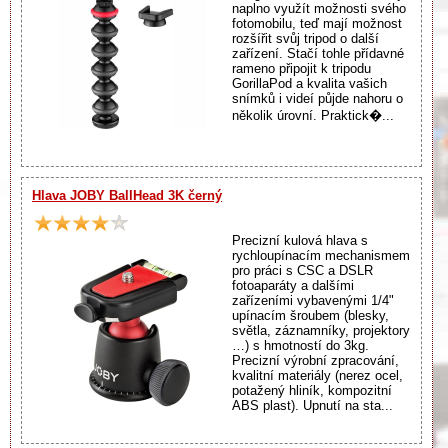
naplno využít možnosti svého
fotomobilu, teď mají možnost
rozšířit svůj tripod o další
zařízení. Stačí tohle přídavné
rameno připojit k tripodu
GorillaPod a kvalita vašich
snímků i videí půjde nahoru o
několik úrovní. Praktick�...
Hlava JOBY BallHead 3K černý
Precizní kulová hlava s
rychloupínacím mechanismem
pro práci s CSC a DSLR
fotoaparáty a dalšími
zařízeními vybavenými 1/4"
upínacím šroubem (blesky,
světla, záznamníky, projektory
…) s hmotností do 3kg.
Precizní výrobní zpracování,
kvalitní materiály (nerez ocel,
potažený hliník, kompozitní
ABS plast). Upnutí na sta...