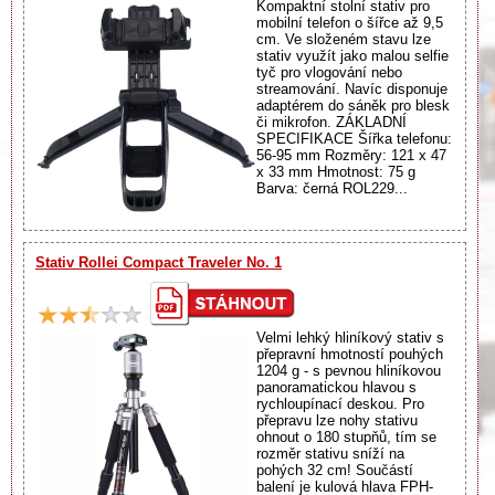
Kompaktní stolní stativ pro
mobilní telefon o šířce až 9,5
cm. Ve složeném stavu lze
stativ využít jako malou selfie
tyč pro vlogování nebo
streamování. Navíc disponuje
adaptérem do sáněk pro blesk
či mikrofon. ZÁKLADNÍ
SPECIFIKACE Šířka telefonu:
56-95 mm Rozměry: 121 x 47
x 33 mm Hmotnost: 75 g
Barva: černá ROL229...
Stativ Rollei Compact Traveler No. 1
Velmi lehký hliníkový stativ s
přepravní hmotností pouhých
1204 g - s pevnou hliníkovou
panoramatickou hlavou s
rychloupínací deskou. Pro
přepravu lze nohy stativu
ohnout o 180 stupňů, tím se
rozměr stativu sníží na
pohých 32 cm! Součástí
balení je kulová hlava FPH-