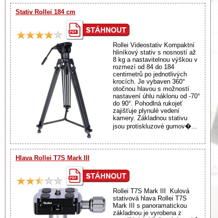
Stativ Rollei 184 cm
Rollei Videostativ Kompaktní
hliníkový stativ s nosností až
8 kg a nastavitelnou výškou v
rozmezí od 84 do 184
centimetrů po jednotlivých
krocích. Je vybaven 360°
otočnou hlavou s možností
nastavení úhlu náklonu od -70°
do 90°. Pohodlná rukojeť
zajišťuje plynulé vedení
kamery. Základnou stativu
jsou protiskluzové gumov�...
Hlava Rollei T7S Mark III
Rollei T7S Mark III Kulová
stativová hlava Rollei T7S
Mark III s panoramatickou
základnou je vyrobena z