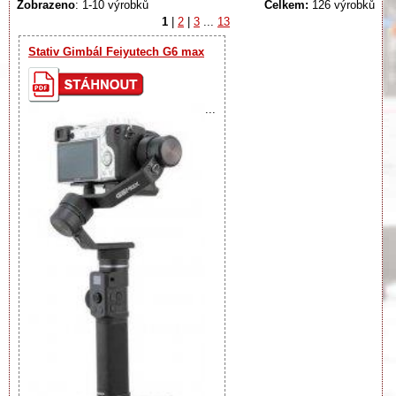
Zobrazeno
: 1-10 výrobků
Celkem:
126 výrobků
1
|
2
|
3
...
13
Stativ Gimbál Feiyutech G6 max
...