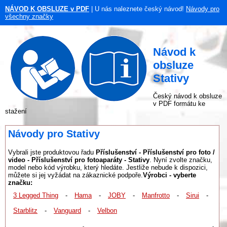
NÁVOD K OBSLUZE v PDF
| U nás naleznete český návod!
Návody pro
všechny značky
Návod k
obsluze
Stativy
Český návod k obsluze
v PDF formátu ke
stažení
Návody pro Stativy
Vybrali jste produktovou řadu
Příslušenství - Příslušenství pro foto /
video - Příslušenství pro fotoaparáty - Stativy
. Nyní zvolte značku,
model nebo kód výrobku, který hledáte. Jestliže nebude k dispozici,
můžete si jej vyžádat na zákaznické podpoře.
Výrobci - vyberte
značku:
3 Legged Thing
-
Hama
-
JOBY
-
Manfrotto
-
Sirui
-
Starblitz
-
Vanguard
-
Velbon