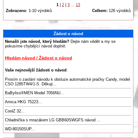
1
|
2
|
3
...
13
Zobrazeno
: 1-10 výrobků
Celkem:
126 výrobků
Žádost o návod
Nenašli jste návod, který hledáte?
Dejte nám vědět a my se
pokusíme chybějící návod doplnit:
Hledám návod / Žádost o návod
Vaše nejnovější žádosti o návod
:
Prosím o zaslání návodu k obsluze automatické pračky Candy, model
CSO 1285TW4/1-S. Děkuji...
BaByliss®️MEN Model 7056NU...
Amica HKG 75223...
CoolZ 32...
Chladnička s mrazákem LG GBB60SWGFS návod ...
WD-80150SUP...