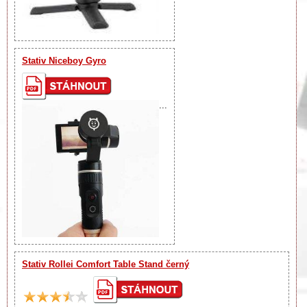
Stativ Niceboy Gyro
...
Stativ Rollei Comfort Table Stand černý