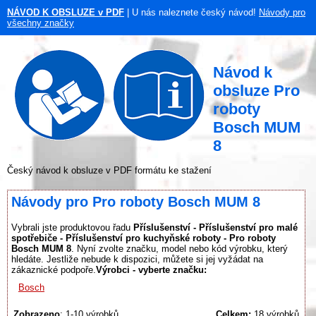
NÁVOD K OBSLUZE v PDF
| U nás naleznete český návod!
Návody pro
všechny značky
Návod k
obsluze Pro
roboty
Bosch MUM
8
Český návod k obsluze v PDF formátu ke stažení
Návody pro Pro roboty Bosch MUM 8
Vybrali jste produktovou řadu
Příslušenství - Příslušenství pro malé
spotřebiče - Příslušenství pro kuchyňské roboty - Pro roboty
Bosch MUM 8
. Nyní zvolte značku, model nebo kód výrobku, který
hledáte. Jestliže nebude k dispozici, můžete si jej vyžádat na
zákaznické podpoře.
Výrobci - vyberte značku:
Bosch
Zobrazeno
: 1-10 výrobků
Celkem:
18 výrobků