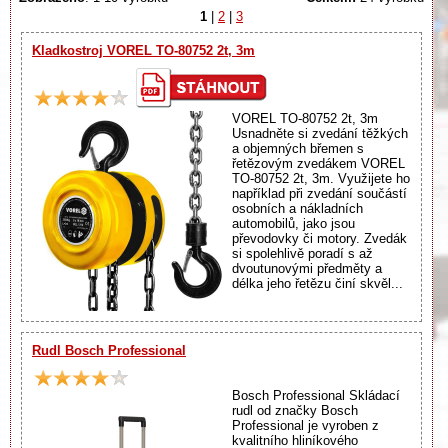
1
|
2
|
3
Kladkostroj VOREL TO-80752 2t, 3m
VOREL TO-80752 2t, 3m
Usnadněte si zvedání těžkých
a objemných břemen s
řetězovým zvedákem VOREL
TO-80752 2t, 3m. Využijete ho
například při zvedání součástí
osobních a nákladních
automobilů, jako jsou
převodovky či motory. Zvedák
si spolehlivě poradí s až
dvoutunovými předměty a
délka jeho řetězu činí skvěl...
Rudl Bosch Professional
Bosch Professional Skládací
rudl od značky Bosch
Professional je vyroben z
kvalitního hliníkového