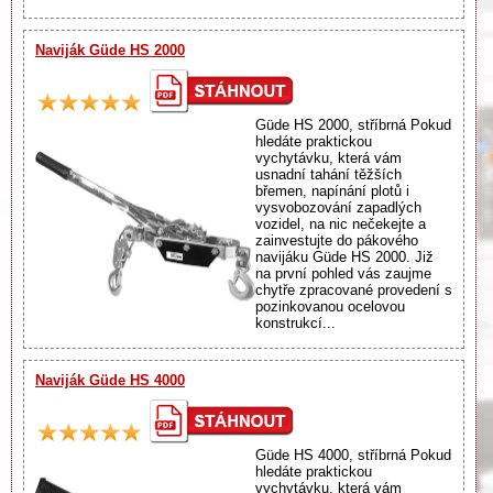
Naviják Güde HS 2000
Güde HS 2000, stříbrná Pokud
hledáte praktickou
vychytávku, která vám
usnadní tahání těžších
břemen, napínání plotů i
vysvobozování zapadlých
vozidel, na nic nečekejte a
zainvestujte do pákového
navijáku Güde HS 2000. Již
na první pohled vás zaujme
chytře zpracované provedení s
pozinkovanou ocelovou
konstrukcí...
Naviják Güde HS 4000
Güde HS 4000, stříbrná Pokud
hledáte praktickou
vychytávku, která vám