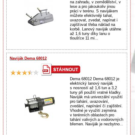
na zahradu, v zemědělství, v
lese a pro jakoukoliv jinou
práci v terénu. S navijákem
můžete efektivněji tahat,
uvazovat, zvedat, napínat i
zajišťovat třeba náklad na
korbě. Lanový naviják utáhne
až 1,6 tuny díky lanu o
tloušťce 11 mi...
Naviják Dema 68012
Dema 68012 Dema 68012 je
elektrický lanový naviják
s nosností až 1,6 tun a 3,2
tuny při použití vratné kladky.
Naviják má univerzální využití
pro tahání, uvazování,
zvedání, napínání či zajištění.
Vhodné je využití zejména
v terénních oblastech pro
tahání valivých a vodorovných
břemen. Naviják je nezbytno...