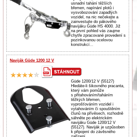
usnadní tahání těžších
břemen, napínání plotů i
vysvobozování zapadlých
vozidel, na nic nečekejte a
zainvestujte do pákového
navijáku Güde HS 4000. Již
na první pohled vás zaujme
chytře zpracované provedení s
pozinkovanou ocelovou
konstrukcí...
Naviják Güde 1200 12 V
Güde 1200/12 V (55127)
Hledáte-li šikovného pracanta,
který vám pomůže
s přitahováním/taháním
těžkých břemen,
vyprošťováním vozidel i
vytahováním či spouštěním
člunů na přívěsech, rozhodně
sáhněte po elektrickém
navijáku Güde 1200/12 V
(55127). Naviják je uzpůsoben
k připojení do závěsného
zařízení...