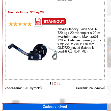
Naviják Güde 720 kg 20 m
Naviják lanový Güde 55126
720 kg / 20 mKomplet s 20 m
kvalitním lanem. Max. zátěž:
720 kg Celkové rozměry (d x š
x v): 270 x 270 x 170 mm
GUD720_návod (Návod k
použití CZ, 8.44 MB) ...
1
|
2
|
3
Zobrazeno
: 1-10 výrobků
Celkem:
24 výrobků
Žádost o návod