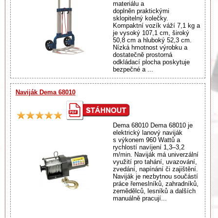
materiálu a
doplněn praktickými
sklopitelný kolečky.
Kompaktní vozík váží 7,1 kg a
je vysoký 107,1 cm, široký
50,8 cm a hluboký 52,3 cm.
Nízká hmotnost výrobku a
dostatečně prostorná
odkládací plocha poskytuje
bezpečné a ...
Naviják Dema 68010
Dema 68010 Dema 68010 je
elektrický lanový naviják
s výkonem 960 Wattů a
rychlostí navíjení 1,3–3,2
m/min. Naviják má univerzální
využití pro tahání, uvazování,
zvedání, napínání či zajištění.
Naviják je nezbytnou součástí
práce řemeslníků, zahradníků,
zemědělců, lesníků a dalších
manuálně pracují...