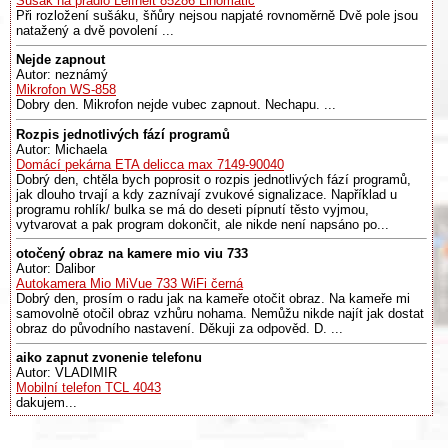
Sušák na prádlo Leifheit 85286 Linomatic
Při rozložení sušáku, šňůry nejsou napjaté rovnoměrně Dvě pole jsou
natažený a dvě povolení ...
Nejde zapnout
Autor: neznámý
Mikrofon WS-858
Dobry den. Mikrofon nejde vubec zapnout. Nechapu. ...
Rozpis jednotlivých fází programů
Autor: Michaela
Domácí pekárna ETA delicca max 7149-90040
Dobrý den, chtěla bych poprosit o rozpis jednotlivých fází programů,
jak dlouho trvají a kdy zaznívají zvukové signalizace. Například u
programu rohlík/ bulka se má do deseti pípnutí těsto vyjmou,
vytvarovat a pak program dokončit, ale nikde není napsáno po...
otočený obraz na kamere mio viu 733
Autor: Dalibor
Autokamera Mio MiVue 733 WiFi černá
Dobrý den, prosím o radu jak na kameře otočit obraz. Na kameře mi
samovolně otočil obraz vzhůru nohama. Nemůžu nikde najít jak dostat
obraz do původního nastavení. Děkuji za odpověd. D. ...
aiko zapnut zvonenie telefonu
Autor: VLADIMIR
Mobilní telefon TCL 4043
dakujem...