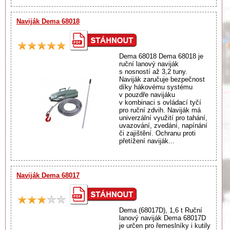
Naviják Dema 68018
Dema 68018 Dema 68018 je
ruční lanový naviják
s nosností až 3,2 tuny.
Naviják zaručuje bezpečnost
díky hákovému systému
v pouzdře navijáku
v kombinaci s ovládací tyčí
pro ruční zdvih. Naviják má
univerzální využití pro tahání,
uvazování, zvedání, napínání
či zajištění. Ochranu proti
přetížení naviják...
Naviják Dema 68017
Dema (68017D), 1,6 t Ruční
lanový naviják Dema 68017D
je určen pro řemeslníky i kutily