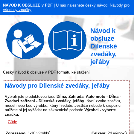
NÁVOD K OBSLUZE v PDF
| U nás naleznete český návod!
Návody pro
všechny značky
Návod k
obsluze
Dílenské
zvedáky,
jeřáby
Český návod k obsluze v PDF formátu ke stažení
Návody pro Dílenské zvedáky, jeřáby
Vybrali jste produktovou řadu
Dílna, Zahrada, Auto moto - Dílna -
Zvedací zařízení - Dílenské zvedáky, jeřáby
. Nyní zvolte značku,
model nebo kód výrobku, který hledáte. Jestliže nebude k dispozici,
můžete si jej vyžádat na zákaznické podpoře.
Výrobci - vyberte
značku:
Güde
Zobrazeno
: 1-10 výrobků
Celkem:
24 výrobků