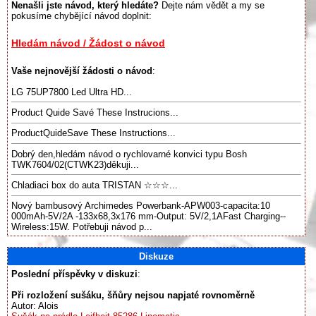
Nenašli jste návod, který hledáte?
Dejte nám vědět a my se
pokusíme chybějící návod doplnit:
Hledám návod / Žádost o návod
Vaše nejnovější žádosti o návod
:
LG 75UP7800 Led Ultra HD...
Product Quide Savé These Instrucions...
ProductQuideSave These Instructions...
Dobrý den,hledám návod o rychlovarné konvici typu Bosh
TWK7604/02(CTWK23)děkuji...
Chladiaci box do auta TRISTAN ☆☆☆...
Nový bambusový Archimedes Powerbank-APW003-capacita:10
000mAh-5V/2A -133x68,3x176 mm-Output: 5V/2,1AFast Charging--
Wireless:15W. Potřebuji návod p...
Diskuze
Poslední příspěvky v diskuzi
:
Při rozložení sušáku, šňůry nejsou napjaté rovnoměrně
Autor: Alois