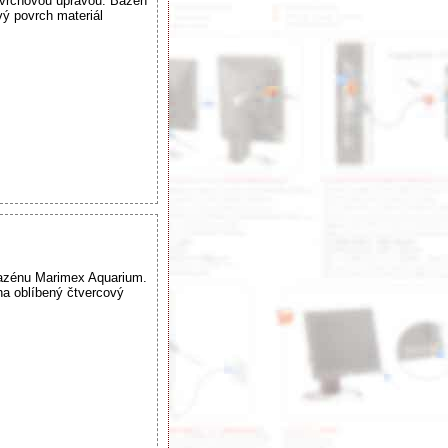
ovrchovou úpravou. Bazén
vý povrch materiál
bazénu Marimex Aquarium.
na oblíbený čtvercový