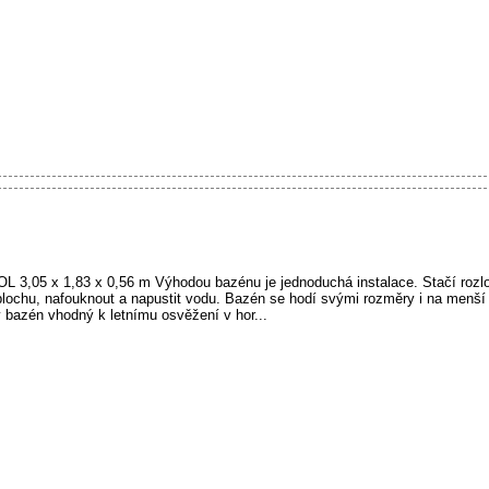
05 x 1,83 x 0,56 m Výhodou bazénu je jednoduchá instalace. Stačí rozlo
plochu, nafouknout a napustit vodu. Bazén se hodí svými rozměry i na menší
 bazén vhodný k letnímu osvěžení v hor...