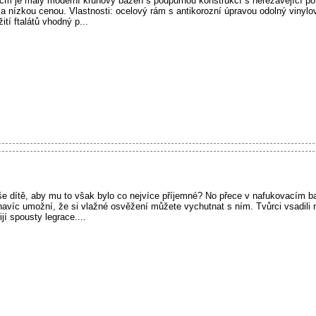
cm je malý moderní kruhový bazén s podpůrnou konstrukcí s nerezavějící p
 nízkou cenou. Vlastnosti: ocelový rám s antikorozní úpravou odolný vinylo
tí ftalátů vhodný p...
e dítě, aby mu to však bylo co nejvíce příjemné? No přece v nafukovacím 
víc umožní, že si vlažné osvěžení můžete vychutnat s ním. Tvůrci vsadili 
ijí spousty legrace....