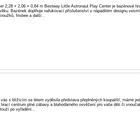
er 2,28 × 2,06 × 0,84 m Bestway Little Astronaut Play Center je bazénové hr
et věku. Bazének doplňuje nafukovací příslušenství v nápaditém designu vesm
roužků, frisbee a další...
vás s blížícím se létem vyděsila představa přeplněných koupališť, máme jed
hrací centrum plné zábavy a blahodárného osvěžení pro vaše děti či vnouč
touží po vyřádění...