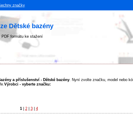
šechny značky
uze Dětské bazény
 PDF formátu ke stažení
Bazény a příslušenství - Dětské bazény
. Nyní zvolte značku, model nebo kó
ře.
Výrobci - vyberte značku:
1
|
2
|
3
|
4