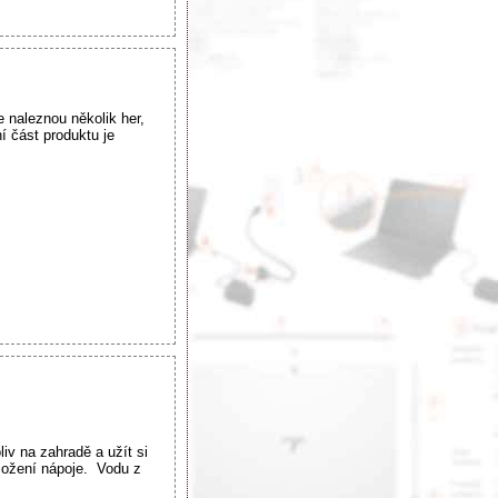
 naleznou několik her,
í část produktu je
v na zahradě a užít si
dložení nápoje. Vodu z