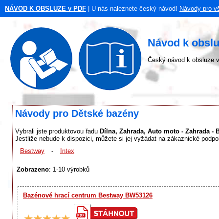
NÁVOD K OBSLUZE v PDF
| U nás naleznete český návod!
Návody pro v
Návod k obsl
Český návod k obsluze v
Návody pro Dětské bazény
Vybrali jste produktovou řadu
Dílna, Zahrada, Auto moto - Zahrada - 
Jestliže nebude k dispozici, můžete si jej vyžádat na zákaznické podpo
Bestway
-
Intex
Zobrazeno
: 1-10 výrobků
Bazénové hrací centrum Bestway BW53126