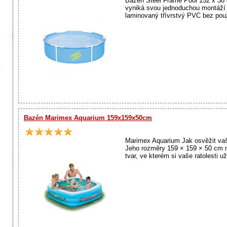
Bazén Steel Frame Pool 152 x 38 
vyniká svou jednoduchou montáží a
laminovaný třívrstvý PVC bez použi
Bazén Marimex Aquarium 159x159x50cm
Marimex Aquarium Jak osvěžit vaš
Jeho rozměry 159 × 159 × 50 cm na
tvar, ve kterém si vaše ratolesti už