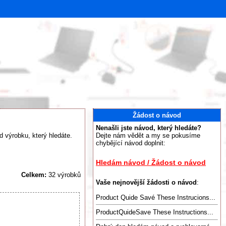
Žádost o návod
Nenašli jste návod, který hledáte?
d výrobku, který hledáte.
Dejte nám vědět a my se pokusíme
chybějící návod doplnit:
Hledám návod / Žádost o návod
Celkem:
32 výrobků
Vaše nejnovější žádosti o návod
:
Product Quide Savé These Instrucions...
ProductQuideSave These Instructions...