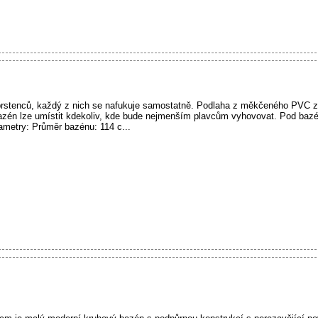
 prstenců, každý z nich se nafukuje samostatně. Podlaha z měkčeného PVC z
azén lze umístit kdekoliv, kde bude nejmenším plavcům vyhovovat. Pod bazé
ametry: Průměr bazénu: 114 c...