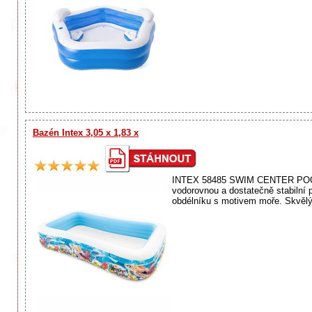
Bazén Intex 3,05 x 1,83 x
INTEX 58485 SWIM CENTER POOL 3,
vodorovnou a dostatečně stabilní 
obdélníku s motivem moře. Skvělý