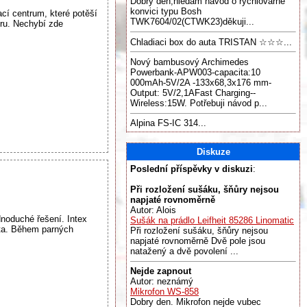
Dobrý den,hledám návod o rychlovarné
konvici typu Bosh
ací centrum, které potěší
TWK7604/02(CTWK23)děkuji...
íru. Nechybí zde
Chladiaci box do auta TRISTAN ☆☆☆...
Nový bambusový Archimedes
Powerbank-APW003-capacita:10
000mAh-5V/2A -133x68,3x176 mm-
Output: 5V/2,1AFast Charging--
Wireless:15W. Potřebuji návod p...
Alpina FS-IC 314...
Diskuze
Poslední příspěvky v diskuzi
:
Při rozložení sušáku, šňůry nejsou
napjaté rovnoměrně
Autor: Alois
noduché řešení. Intex
Sušák na prádlo Leifheit 85286 Linomatic
ata. Během parných
Při rozložení sušáku, šňůry nejsou
napjaté rovnoměrně Dvě pole jsou
natažený a dvě povolení ...
Nejde zapnout
Autor: neznámý
Mikrofon WS-858
Dobry den. Mikrofon nejde vubec