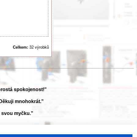
Celkem:
32 výrobků
prostá spokojenost!"
Děkuji mnohokrát."
a svou myčku."
ále aktualizována a doplňována o nové výrobky. Sháníte návod? Požádejte