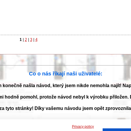
1
|
2
|
3
|
4
Co o nás říkají naši uživatelé:
m konečně našla návod, který jsem nikde nemohla najít! Na
mi hodně pomohl, protože návod nebyl k výrobku přiložen. 
 za tyto stránky! Díky vašemu návodu jsem opět zprovoznil
Privacy policy
 a příručky k obsluze ke stažení ve formátu PDF. Databáze s návody je neust