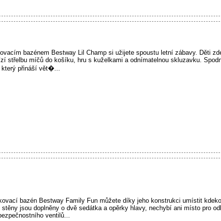
vacím bazénem Bestway Lil Champ si užijete spoustu letní zábavy. Děti zde
bízí střelbu míčů do košíku, hru s kuželkami a odnímatelnou skluzavku. Spodn
který přináší vět�...
vací bazén Bestway Family Fun můžete díky jeho konstrukci umístit kdekoli
í stěny jsou doplněny o dvě sedátka a opěrky hlavy, nechybí ani místo pro o
ezpečnostního ventilů...