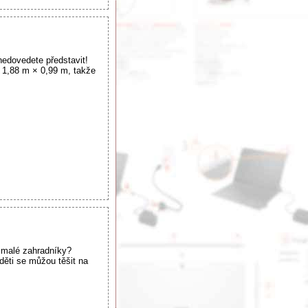
edovedete představit!
 1,88 m × 0,99 m, takže
 malé zahradníky?
ěti se můžou těšit na