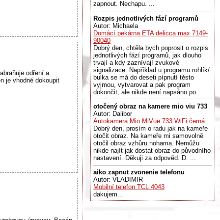
zapnout. Nechapu. ...
Rozpis jednotlivých fází programů
Autor: Michaela
Domácí pekárna ETA delicca max 7149-
90040
Dobrý den, chtěla bych poprosit o rozpis
jednotlivých fází programů, jak dlouho
trvají a kdy zaznívají zvukové
signalizace. Například u programu rohlík/
abraňuje odření a
bulka se má do deseti pípnutí těsto
n je vhodné dokoupit
vyjmou, vytvarovat a pak program
dokončit, ale nikde není napsáno po...
otočený obraz na kamere mio viu 733
Autor: Dalibor
Autokamera Mio MiVue 733 WiFi černá
Dobrý den, prosím o radu jak na kameře
otočit obraz. Na kameře mi samovolně
otočil obraz vzhůru nohama. Nemůžu
nikde najít jak dostat obraz do původního
nastavení. Děkuji za odpověd. D. ...
aiko zapnut zvonenie telefonu
Autor: VLADIMIR
Mobilní telefon TCL 4043
dakujem...