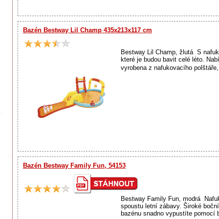
Bazén Bestway Lil Champ 435x213x117 cm
Bestway Lil Champ, žlutá S nafuko
které je budou bavit celé léto. Na
vyrobena z nafukovacího polštáře, 
Bazén Bestway Family Fun, 54153
Bestway Family Fun, modrá Nafuko
spoustu letní zábavy. Široké bočn
bazénu snadno vypustíte pomocí b