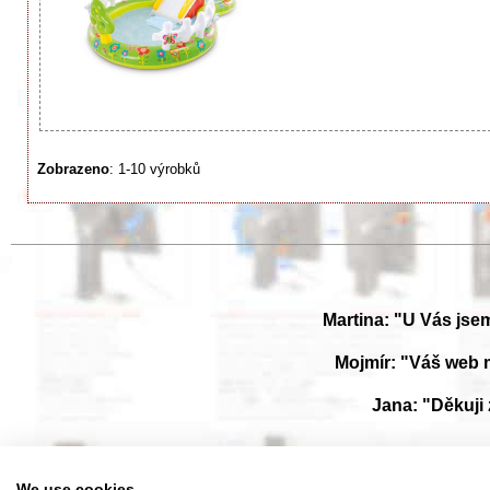
Zobrazeno
: 1-10 výrobků
Martina: "U Vás jse
Mojmír: "Váš web 
Jana: "Děkuji
Prohlížejte návody k obsluze v češtine v naší online knihovně, manuály
We use cookies