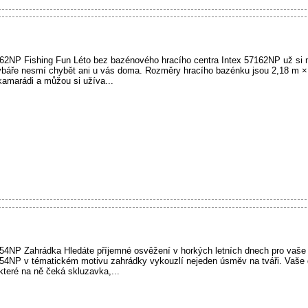
62NP Fishing Fun Léto bez bazénového hracího centra Intex 57162NP už si n
ybáře nesmí chybět ani u vás doma. Rozměry hracího bazénku jsou 2,18 m ×
 kamarádi a můžou si užíva...
54NP Zahrádka Hledáte příjemné osvěžení v horkých letních dnech pro vaše
54NP v tématickém motivu zahrádky vykouzlí nejeden úsměv na tváři. Vaše d
které na ně čeká skluzavka,...