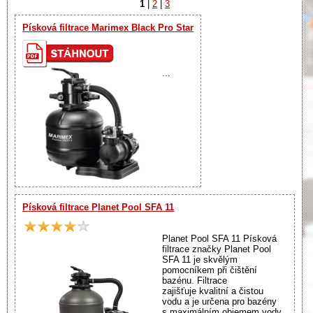
1
|
2
|
3
Písková filtrace Marimex Black Pro Star
...
Písková filtrace Planet Pool SFA 11
Planet Pool SFA 11 Písková
filtrace značky Planet Pool
SFA 11 je skvělým
pomocníkem při čištění
bazénu. Filtrace
zajišťuje kvalitní a čistou
vodu a je určena pro bazény
s maximálním objemem vody