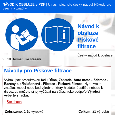
NÁVOD K OBSLUZE v PDF
| U nás naleznete český návod!
Návody pro
všechny značky
Návod k
obsluze
Pískové
filtrace
Český návod k obsluze
v PDF formátu ke stažení
Návody pro Pískové filtrace
Vybrali jste produktovou řadu
Dílna, Zahrada, Auto moto - Zahrada -
Bazény a příslušenství - Filtrace - Pískové filtrace
. Nyní zvolte
značku, model nebo kód výrobku, který hledáte. Jestliže nebude k
dispozici, můžete si jej vyžádat na zákaznické podpoře.
Výrobci -
vyberte značku:
Steinbach
Zobrazeno
: 1-10 výrobků
Celkem:
21 výrobků