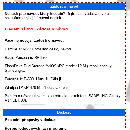
Žádost o návod
Nenašli jste návod, který hledáte?
Dejte nám vědět a my se
pokusíme chybějící návod doplnit:
Hledám návod / Žádost o návod
Vaše nejnovější žádosti o návod
:
Kamille KM-6831 prosímo český návod...
Radio Panasonic RF-3700...
FlashDrive-DualStorage forIOS&PC model: LXM ( mobil značky
Samsung)...
Fotoaparát E-500. Manuál. Děkuji. ...
Whirlpool AKR 420 ME-1 odsavač par...
Prosím o návod-uživatelskou příručku- k telefonu SAMSUNG Galaxy
A17 DEKUJI...
Diskuze
Poslední příspěvky v diskuzi
:
Rozpis jednotlivých fází programů