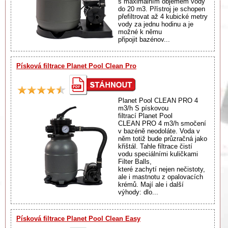
s maximálním objemem vody
do 20 m3. Přístroj je schopen
přefiltrovat až 4 kubické metry
vody za jednu hodinu a je
možné k němu
připojit bazénov...
Písková filtrace Planet Pool Clean Pro
Planet Pool CLEAN PRO 4
m3/h S pískovou
filtrací Planet Pool
CLEAN PRO 4 m3/h smočení
v bazéně neodoláte. Voda v
něm totiž bude průzračná jako
křištál. Tahle filtrace čistí
vodu speciálními kuličkami
Filter Balls,
které zachytí nejen nečistoty,
ale i mastnotu z opalovacích
krémů. Mají ale i další
výhody: dlo...
Písková filtrace Planet Pool Clean Easy