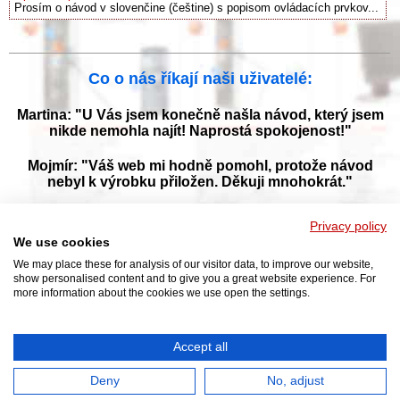
Prosím o návod v slovenčine (češtine) s popisom ovládacích prvkov...
Co o nás říkají naši uživatelé:
Martina: "U Vás jsem konečně našla návod, který jsem
nikde nemohla najít! Naprostá spokojenost!"
Mojmír: "Váš web mi hodně pomohl, protože návod
nebyl k výrobku přiložen. Děkuji mnohokrát."
Jana: "Děkuji za tyto stránky! Díky vašemu návodu jsem
Privacy policy
opět zprovoznila svou myčku."
We use cookies
We may place these for analysis of our visitor data, to improve our website,
show personalised content and to give you a great website experience. For
more information about the cookies we use open the settings.
Prohlížejte návody k obsluze v češtine v naší online knihovně, manuály a
příručky k obsluze ke stažení ve formátu PDF. Databáze s návody je
neustále aktualizována a doplňována o nové výrobky. Sháníte návod?
Požádejte nás!
Accept all
NAVOD-K-OBSLUZE.cz
|
Jak přeložit PDF do češtiny
|
Kontakt
|
DMCA
© 2026
Deny
No, adjust