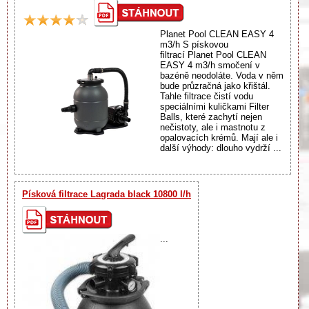
Planet Pool CLEAN EASY 4
m3/h S pískovou
filtrací Planet Pool CLEAN
EASY 4 m3/h smočení v
bazéně neodoláte. Voda v něm
bude průzračná jako křištál.
Tahle filtrace čistí vodu
speciálními kuličkami Filter
Balls, které zachytí nejen
nečistoty, ale i mastnotu z
opalovacích krémů. Mají ale i
další výhody: dlouho vydrží ...
Písková filtrace Lagrada black 10800 l/h
...