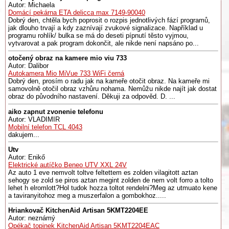
Autor: Michaela
Domácí pekárna ETA delicca max 7149-90040
Dobrý den, chtěla bych poprosit o rozpis jednotlivých fází programů,
jak dlouho trvají a kdy zaznívají zvukové signalizace. Například u
programu rohlík/ bulka se má do deseti pípnutí těsto vyjmou,
vytvarovat a pak program dokončit, ale nikde není napsáno po...
otočený obraz na kamere mio viu 733
Autor: Dalibor
Autokamera Mio MiVue 733 WiFi černá
Dobrý den, prosím o radu jak na kameře otočit obraz. Na kameře mi
samovolně otočil obraz vzhůru nohama. Nemůžu nikde najít jak dostat
obraz do původního nastavení. Děkuji za odpověd. D. ...
aiko zapnut zvonenie telefonu
Autor: VLADIMIR
Mobilní telefon TCL 4043
dakujem...
Utv
Autor: Enikő
Elektrické autíčko Beneo UTV XXL 24V
Az auto 1 eve nemvolt toltve feltettem es zolden vilagitott aztan
sehogy se zold se piros aztan megint zolden de nem volt forro a tolto
lehet h elromlott?Hol tudok hozza toltot rendelni?Meg az utmuato kene
a taviranyitohoz meg a muszerfalon a gombokhoz.....
Hriankovač KitchenAid Artisan 5KMT2204EE
Autor: neznámý
Opékač topinek KitchenAid Artisan 5KMT2204EAC