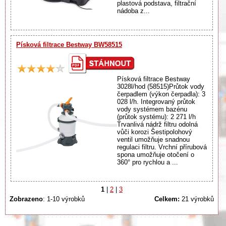
plastová podstava, filtrační
nádoba z...
Písková filtrace Bestway BW58515
Písková filtrace Bestway
3028l/hod (58515)Průtok vody
čerpadlem (výkon čerpadla): 3
028 l/h. Integrovaný průtok
vody systémem bazénu
(průtok systému): 2 271 l/h
Trvanlivá nádrž filtru odolná
vůči korozi Šestipolohový
ventil umožňuje snadnou
regulaci filtru. Vrchní přírubová
spona umožňuje otočení o
360° pro rychlou a ...
1
|
2
|
3
Zobrazeno
: 1-10 výrobků
Celkem:
21 výrobků