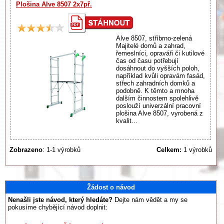
Plošina Alve 8507 2x7př.
Alve 8507, stříbrno-zelená
Majitelé domů a zahrad,
řemeslníci, opraváři či kutilové
čas od času potřebují
dosáhnout do vyšších poloh,
například kvůli opravám fasád,
střech zahradních domků a
podobně. K těmto a mnoha
dalším činnostem spolehlivě
poslouží univerzální pracovní
plošina Alve 8507, vyrobená z
kvalit...
Zobrazeno
: 1-1 výrobků
Celkem:
1 výrobků
Žádost o návod
Nenašli jste návod, který hledáte?
Dejte nám vědět a my se
pokusíme chybějící návod doplnit: