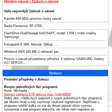
Hledám návod / Žádost o návod
Vaše nejnovější žádosti o návod
:
Kamille KM-6831 prosímo český návod...
Radio Panasonic RF-3700...
FlashDrive-DualStorage forIOS&PC model: LXM ( mobil značky
Samsung)...
Fotoaparát E-500. Manuál. Děkuji. ...
Whirlpool AKR 420 ME-1 odsavač par...
Prosím o návod-uživatelskou příručku- k telefonu SAMSUNG Galaxy
A17 DEKUJI...
Diskuze
Poslední příspěvky v diskuzi
:
Rozpis jednotlivých fází programů
Autor: Michaela
Domácí pekárna ETA delicca max 7149-90040
Dobrý den, chtěla bych poprosit o rozpis jednotlivých fází programů,
jak dlouho trvají a kdy zaznívají zvukové signalizace. Například u
programu rohlík/ bulka se má do deseti pípnutí těsto vyjmou,
vytvarovat a pak program dokončit, ale nikde není napsáno po...