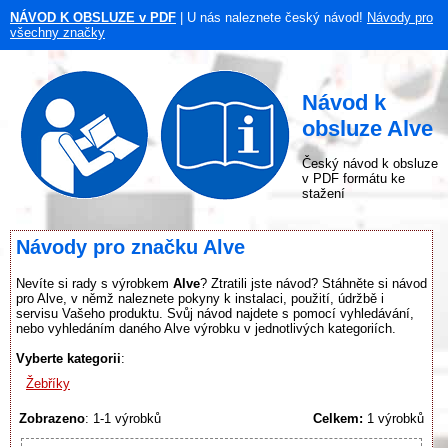
NÁVOD K OBSLUZE v PDF
| U nás naleznete český návod!
Návody pro
všechny značky
Návod k
obsluze Alve
Český návod k obsluze
v PDF formátu ke
stažení
Návody pro značku Alve
Nevíte si rady s výrobkem
Alve
? Ztratili jste návod? Stáhněte si návod
pro Alve, v němž naleznete pokyny k instalaci, použití, údržbě i
servisu Vašeho produktu. Svůj návod najdete s pomocí vyhledávání,
nebo vyhledáním daného Alve výrobku v jednotlivých kategoriích.
Vyberte kategorii
:
Žebříky
Zobrazeno
: 1-1 výrobků
Celkem:
1 výrobků