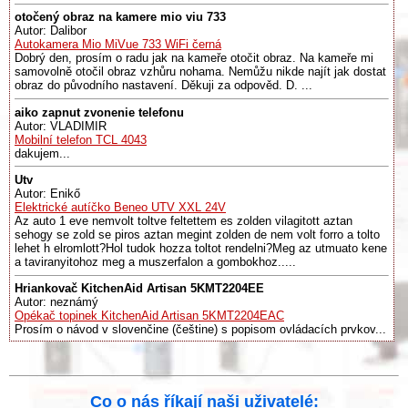
otočený obraz na kamere mio viu 733
Autor: Dalibor
Autokamera Mio MiVue 733 WiFi černá
Dobrý den, prosím o radu jak na kameře otočit obraz. Na kameře mi
samovolně otočil obraz vzhůru nohama. Nemůžu nikde najít jak dostat
obraz do původního nastavení. Děkuji za odpověd. D. ...
aiko zapnut zvonenie telefonu
Autor: VLADIMIR
Mobilní telefon TCL 4043
dakujem...
Utv
Autor: Enikő
Elektrické autíčko Beneo UTV XXL 24V
Az auto 1 eve nemvolt toltve feltettem es zolden vilagitott aztan
sehogy se zold se piros aztan megint zolden de nem volt forro a tolto
lehet h elromlott?Hol tudok hozza toltot rendelni?Meg az utmuato kene
a taviranyitohoz meg a muszerfalon a gombokhoz.....
Hriankovač KitchenAid Artisan 5KMT2204EE
Autor: neznámý
Opékač topinek KitchenAid Artisan 5KMT2204EAC
Prosím o návod v slovenčine (češtine) s popisom ovládacích prvkov...
Co o nás říkají naši uživatelé: