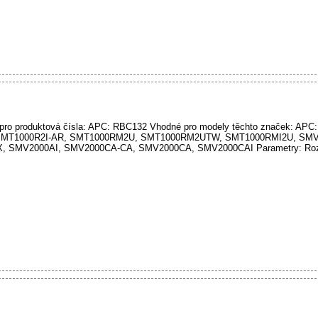
ro produktová čísla: APC: RBC132 Vhodné pro modely těchto značek: APC
SMT1000R2I-AR, SMT1000RM2U, SMT1000RM2UTW, SMT1000RMI2U, SMV
 SMV2000AI, SMV2000CA-CA, SMV2000CA, SMV2000CAI Parametry: Rozm