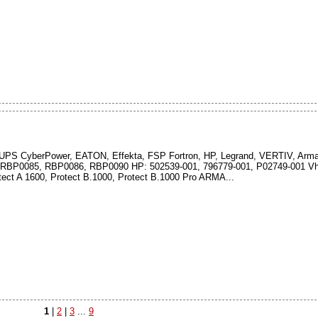
oj UPS CyberPower, EATON, Effekta, FSP Fortron, HP, Legrand, VERTIV, Arm
BP0085, RBP0086, RBP0090 HP: 502539-001, 796779-001, P02749-001 Vho
tect A 1600, Protect B.1000, Protect B.1000 Pro ARMA...
1
|
2
|
3
...
9