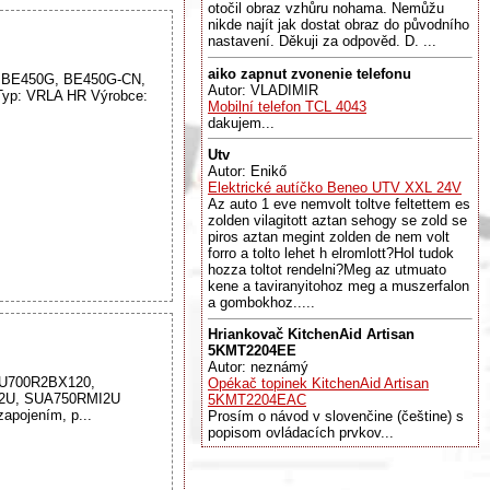
otočil obraz vzhůru nohama. Nemůžu
nikde najít jak dostat obraz do původního
nastavení. Děkuji za odpověd. D. ...
aiko zapnut zvonenie telefonu
C: BE450G, BE450G-CN,
Autor: VLADIMIR
Typ: VRLA HR Výrobce:
Mobilní telefon TCL 4043
dakujem...
Utv
Autor: Enikő
Elektrické autíčko Beneo UTV XXL 24V
Az auto 1 eve nemvolt toltve feltettem es
zolden vilagitott aztan sehogy se zold se
piros aztan megint zolden de nem volt
forro a tolto lehet h elromlott?Hol tudok
hozza toltot rendelni?Meg az utmuato
kene a taviranyitohoz meg a muszerfalon
a gombokhoz.....
Hriankovač KitchenAid Artisan
5KMT2204EE
Autor: neznámý
 SU700R2BX120,
Opékač topinek KitchenAid Artisan
2U, SUA750RMI2U
5KMT2204EAC
apojením, p...
Prosím o návod v slovenčine (češtine) s
popisom ovládacích prvkov...