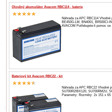
Olověný akumulátor Avacom RBC114 - baterie
Náhrada za APC RBC114 Vhodné p
BE450G-LM, BN4001, BR500CI-IN,
AVACOM Potřebujete-li pomoc se z
Bateriový kit Avacom RBC22 - kit
Náhrada za APC RBC22 Vhodné pr
SU700R2IBX120, SU700RM2U, S
Parametry: Rozměry: 2x 151 x 65