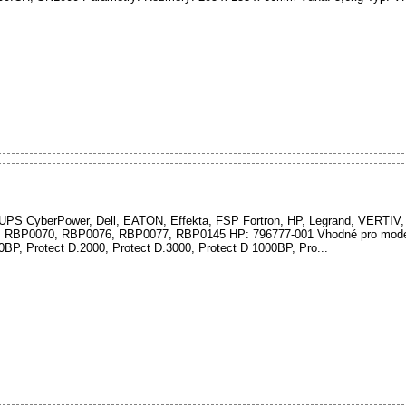
oj UPS CyberPower, Dell, EATON, Effekta, FSP Fortron, HP, Legrand, VERTIV
 RBP0070, RBP0076, RBP0077, RBP0145 HP: 796777-001 Vhodné pro model
0BP, Protect D.2000, Protect D.3000, Protect D 1000BP, Pro...