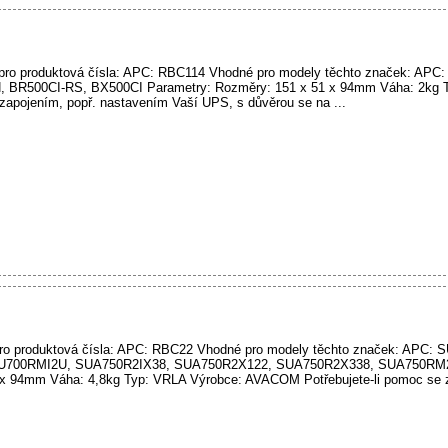
ro produktová čísla: APC: RBC114 Vhodné pro modely těchto značek: AP
 BR500CI-RS, BX500CI Parametry: Rozměry: 151 x 51 x 94mm Váha: 2kg 
apojením, popř. nastavením Vaší UPS, s důvěrou se na ...
o produktová čísla: APC: RBC22 Vhodné pro modely těchto značek: APC:
U700RMI2U, SUA750R2IX38, SUA750R2X122, SUA750R2X338, SUA750RM
 x 94mm Váha: 4,8kg Typ: VRLA Výrobce: AVACOM Potřebujete-li pomoc se z