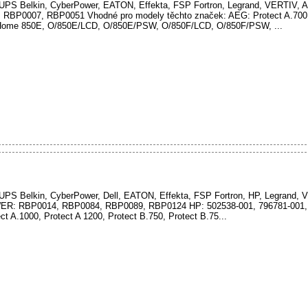
oj UPS Belkin, CyberPower, EATON, Effekta, FSP Fortron, Legrand, VERTIV,
BP0007, RBP0051 Vhodné pro modely těchto značek: AEG: Protect A.700, 
Home 850E, O/850E/LCD, O/850E/PSW, O/850F/LCD, O/850F/PSW, ...
oj UPS Belkin, CyberPower, Dell, EATON, Effekta, FSP Fortron, HP, Legrand
WER: RBP0014, RBP0084, RBP0089, RBP0124 HP: 502538-001, 796781-001,
t A.1000, Protect A 1200, Protect B.750, Protect B.75...