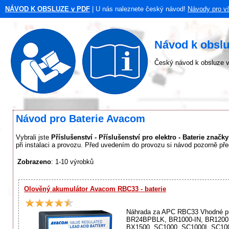
NÁVOD K OBSLUZE v PDF
| U nás naleznete český návod!
Návody pro v
Návod k obsl
Český návod k obsluze v
Návod pro Baterie Avacom
Vybrali jste
Příslušenství - Příslušenství pro elektro - Baterie znač
při instalaci a provozu. Před uvedením do provozu si návod pozorně pře
Zobrazeno
: 1-10 výrobků
Olověný akumulátor Avacom RBC33 - baterie
Náhrada za APC RBC33 Vhodné pr
BR24BPBLK, BR1000-IN, BR1200,
BX1500, SC1000, SC1000I, SC100