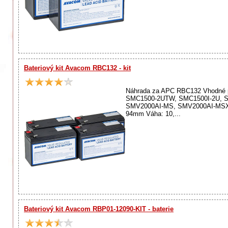
Bateriový kit Avacom RBC132 - kit
Náhrada za APC RBC132 Vhodné p
SMC1500-2UTW, SMC1500I-2U, 
SMV2000AI-MS, SMV2000AI-MSX,
94mm Váha: 10,...
Bateriový kit Avacom RBP01-12090-KIT - baterie