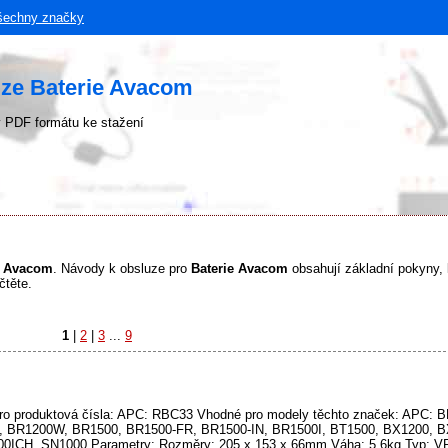
šechny značky
uze Baterie Avacom
 PDF formátu ke stažení
ky Avacom
. Návody k obsluze pro
Baterie Avacom
obsahují základní pokyny, k
čtěte.
1
|
2
|
3
...
9
o produktová čísla: APC: RBC33 Vhodné pro modely těchto značek: APC: 
 BR1200W, BR1500, BR1500-FR, BR1500-IN, BR1500I, BT1500, BX1200, 
0ICH, SN1000 Parametry: Rozměry: 205 x 153 x 66mm Váha: 5,6kg Typ: VR