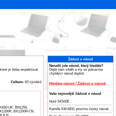
Žádost o návod
Nenašli jste návod, který hledáte?
teré je třeba respektovat
Dejte nám vědět a my se pokusíme
chybějící návod doplnit:
Celkem:
83 výrobků
Hledám návod / Žádost o návod
Vaše nejnovější žádosti o návod
:
Nord SK500E...
BK650-UK, BN1250,
Kamille KM-6831 prosímo český návod...
BX1200R, BX1200R-CN,
LA H...