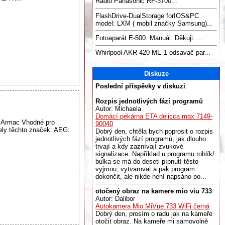
Radio Panasonic RF-3700...
FlashDrive-DualStorage forIOS&PC
model: LXM ( mobil značky Samsung)...
Fotoaparát E-500. Manuál. Děkuji. ...
Whirlpool AKR 420 ME-1 odsavač par...
Diskuze
Poslední příspěvky v diskuzi
:
Rozpis jednotlivých fází programů
Autor: Michaela
Domácí pekárna ETA delicca max 7149-
, Armac Vhodné pro
90040
y těchto značek: AEG:
Dobrý den, chtěla bych poprosit o rozpis
jednotlivých fází programů, jak dlouho
trvají a kdy zaznívají zvukové
signalizace. Například u programu rohlík/
bulka se má do deseti pípnutí těsto
vyjmou, vytvarovat a pak program
dokončit, ale nikde není napsáno po...
otočený obraz na kamere mio viu 733
Autor: Dalibor
Autokamera Mio MiVue 733 WiFi černá
Dobrý den, prosím o radu jak na kameře
otočit obraz. Na kameře mi samovolně