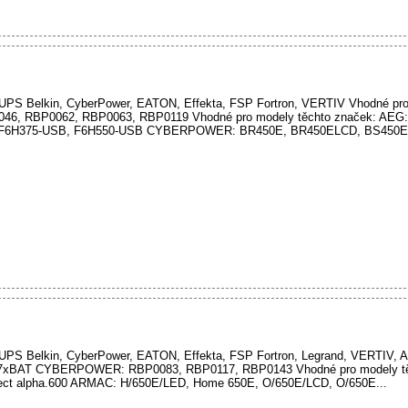
oj UPS Belkin, CyberPower, EATON, Effekta, FSP Fortron, VERTIV Vhodné pro
 RBP0062, RBP0063, RBP0119 Vhodné pro modely těchto značek: AEG: P
, F6H375-USB, F6H550-USB CYBERPOWER: BR450E, BR450ELCD, BS450EL
oj UPS Belkin, CyberPower, EATON, Effekta, FSP Fortron, Legrand, VERTIV,
127xBAT CYBERPOWER: RBP0083, RBP0117, RBP0143 Vhodné pro modely tě
rotect alpha.600 ARMAC: H/650E/LED, Home 650E, O/650E/LCD, O/650E...