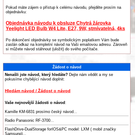
Pokud máte zájem o přístup k celému návodu, přejděte prosím na
objednávku:
Objednávka návodu k obsluze Chytrá žárovka
Yeelight LED Bulb W4 Lite, E27, 9W, stmívatelná, 4ks
Po dokončení objednávky se symbolickým poplatkem Vám bude
zaslán odkaz na kompletní návod na Vaši emailovou adresu. Zároveň
si můžete návod stáhnout (uložit) do svého počítače.
Žádost o návod
Nenašli jste návod, který hledáte?
Dejte nám vědět a my se
pokusíme chybějící návod doplnit:
Hledám návod / Žádost o návod
Vaše nejnovější žádosti o návod
:
Kamille KM-6831 prosímo český návod...
Radio Panasonic RF-3700...
FlashDrive-DualStorage forIOS&PC model: LXM ( mobil značky
Samsung)...