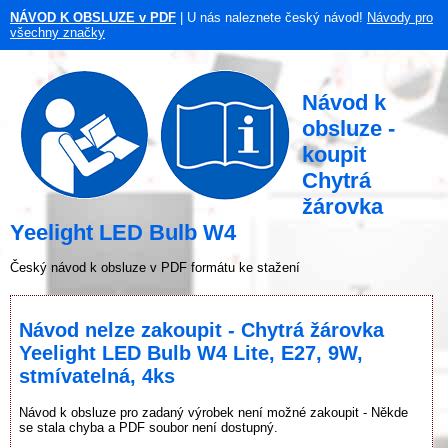
NÁVOD K OBSLUZE v PDF
| U nás naleznete český návod!
Návody pro
všechny značky
Návod k
obsluze -
koupit
Chytrá
žárovka
Yeelight LED Bulb W4
Český návod k obsluze v PDF formátu ke stažení
Návod nelze zakoupit - Chytrá žárovka
Yeelight LED Bulb W4 Lite, E27, 9W,
stmívatelná, 4ks
Návod k obsluze pro zadaný výrobek není možné zakoupit - Někde
se stala chyba a PDF soubor není dostupný.