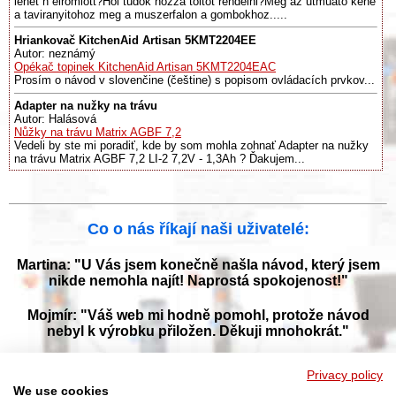
lehet h elromlott?Hol tudok hozza toltot rendelni?Meg az utmuato kene
a taviranyitohoz meg a muszerfalon a gombokhoz.....
Hriankovač KitchenAid Artisan 5KMT2204EE
Autor: neznámý
Opékač topinek KitchenAid Artisan 5KMT2204EAC
Prosím o návod v slovenčine (češtine) s popisom ovládacích prvkov...
Adapter na nužky na trávu
Autor: Halásová
Nůžky na trávu Matrix AGBF 7,2
Vedeli by ste mi poradiť, kde by som mohla zohnať Adapter na nužky
na trávu Matrix AGBF 7,2 LI-2 7,2V - 1,3Ah ? Ďakujem...
Co o nás říkají naši uživatelé:
Martina: "U Vás jsem konečně našla návod, který jsem
nikde nemohla najít! Naprostá spokojenost!"
Mojmír: "Váš web mi hodně pomohl, protože návod
nebyl k výrobku přiložen. Děkuji mnohokrát."
Jana: "Děkuji za tyto stránky! Díky vašemu návodu jsem
Privacy policy
opět zprovoznila svou myčku."
We use cookies