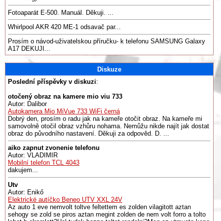
Fotoaparát E-500. Manuál. Děkuji. ...
Whirlpool AKR 420 ME-1 odsavač par...
Prosím o návod-uživatelskou příručku- k telefonu SAMSUNG Galaxy
A17 DEKUJI...
Diskuze
Poslední příspěvky v diskuzi
:
otočený obraz na kamere mio viu 733
Autor: Dalibor
Autokamera Mio MiVue 733 WiFi černá
Dobrý den, prosím o radu jak na kameře otočit obraz. Na kameře mi
samovolně otočil obraz vzhůru nohama. Nemůžu nikde najít jak dostat
obraz do původního nastavení. Děkuji za odpověd. D. ...
aiko zapnut zvonenie telefonu
Autor: VLADIMIR
Mobilní telefon TCL 4043
dakujem...
Utv
Autor: Enikő
Elektrické autíčko Beneo UTV XXL 24V
Az auto 1 eve nemvolt toltve feltettem es zolden vilagitott aztan
sehogy se zold se piros aztan megint zolden de nem volt forro a tolto