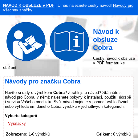
NÁVOD K OBSLUZE v PDF
| U nás naleznete český návod!
Návody pro
všechny značky
Návod k
obsluze
Cobra
Český návod k obsluze
v PDF formátu ke
stažení
Návody pro značku Cobra
Nevíte si rady s výrobkem
Cobra
? Ztratili jste návod? Stáhněte si
návod pro Cobra, v němž naleznete pokyny k instalaci, použití, údržbě
i servisu Vašeho produktu. Svůj návod najdete s pomocí vyhledávání,
nebo vyhledáním daného Cobra výrobku v jednotlivých kategoriích.
Vyberte kategorii
:
Vysílačky
Zobrazeno
: 1-6 výrobků
Celkem:
6 výrobků