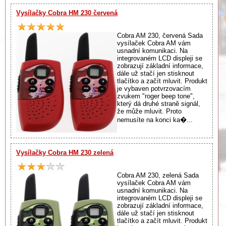
Vysílačky Cobra HM 230 červená
Cobra AM 230, červená Sada
vysílaček Cobra AM vám
usnadní komunikaci. Na
integrovaném LCD displeji se
zobrazují základní informace,
dále už stačí jen stisknout
tlačítko a začít mluvit. Produkt
je vybaven potvrzovacím
zvukem "roger beep tone",
který dá druhé straně signál,
že může mluvit. Proto
nemusíte na konci ka�...
Vysílačky Cobra HM 230 zelená
Cobra AM 230, zelená Sada
vysílaček Cobra AM vám
usnadní komunikaci. Na
integrovaném LCD displeji se
zobrazují základní informace,
dále už stačí jen stisknout
tlačítko a začít mluvit. Produkt