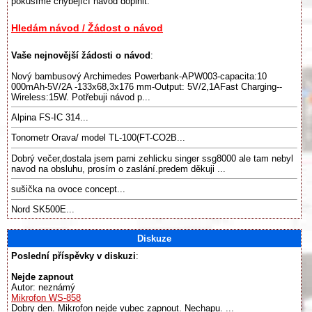
pokusíme chybějící návod doplnit:
Hledám návod / Žádost o návod
Vaše nejnovější žádosti o návod
:
Nový bambusový Archimedes Powerbank-APW003-capacita:10
000mAh-5V/2A -133x68,3x176 mm-Output: 5V/2,1AFast Charging--
Wireless:15W. Potřebuji návod p...
Alpina FS-IC 314...
Tonometr Orava/ model TL-100(FT-CO2B...
Dobrý večer,dostala jsem parni zehlicku singer ssg8000 ale tam nebyl
navod na obsluhu, prosím o zaslání.predem děkuji ...
sušička na ovoce concept...
Nord SK500E...
Diskuze
Poslední příspěvky v diskuzi
:
Nejde zapnout
Autor: neznámý
Mikrofon WS-858
Dobry den. Mikrofon nejde vubec zapnout. Nechapu. ...