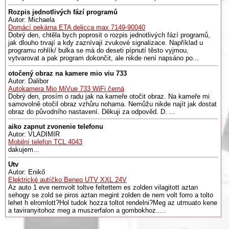
Rozpis jednotlivých fází programů
Autor: Michaela
Domácí pekárna ETA delicca max 7149-90040
Dobrý den, chtěla bych poprosit o rozpis jednotlivých fází programů,
jak dlouho trvají a kdy zaznívají zvukové signalizace. Například u
programu rohlík/ bulka se má do deseti pípnutí těsto vyjmou,
vytvarovat a pak program dokončit, ale nikde není napsáno po...
otočený obraz na kamere mio viu 733
Autor: Dalibor
Autokamera Mio MiVue 733 WiFi černá
Dobrý den, prosím o radu jak na kameře otočit obraz. Na kameře mi
samovolně otočil obraz vzhůru nohama. Nemůžu nikde najít jak dostat
obraz do původního nastavení. Děkuji za odpověd. D. ...
aiko zapnut zvonenie telefonu
Autor: VLADIMIR
Mobilní telefon TCL 4043
dakujem...
Utv
Autor: Enikő
Elektrické autíčko Beneo UTV XXL 24V
Az auto 1 eve nemvolt toltve feltettem es zolden vilagitott aztan
sehogy se zold se piros aztan megint zolden de nem volt forro a tolto
lehet h elromlott?Hol tudok hozza toltot rendelni?Meg az utmuato kene
a taviranyitohoz meg a muszerfalon a gombokhoz.....