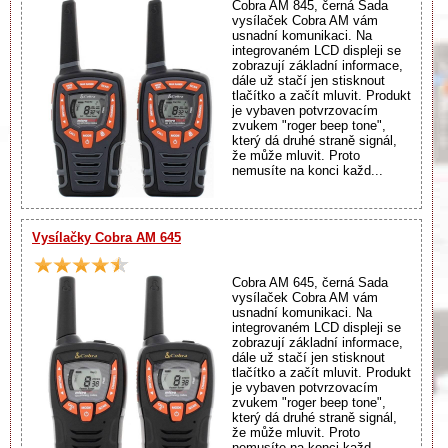
Cobra AM 845, černá Sada
vysílaček Cobra AM vám
usnadní komunikaci. Na
integrovaném LCD displeji se
zobrazují základní informace,
dále už stačí jen stisknout
tlačítko a začít mluvit. Produkt
je vybaven potvrzovacím
zvukem "roger beep tone",
který dá druhé straně signál,
že může mluvit. Proto
nemusíte na konci každ...
Vysílačky Cobra AM 645
Cobra AM 645, černá Sada
vysílaček Cobra AM vám
usnadní komunikaci. Na
integrovaném LCD displeji se
zobrazují základní informace,
dále už stačí jen stisknout
tlačítko a začít mluvit. Produkt
je vybaven potvrzovacím
zvukem "roger beep tone",
který dá druhé straně signál,
že může mluvit. Proto
nemusíte na konci každ...