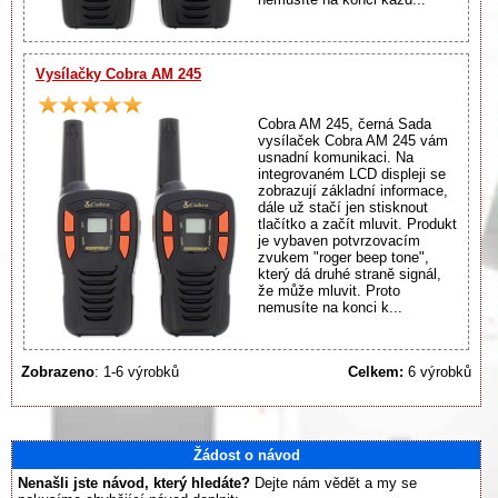
Vysílačky Cobra AM 245
Cobra AM 245, černá Sada
vysílaček Cobra AM 245 vám
usnadní komunikaci. Na
integrovaném LCD displeji se
zobrazují základní informace,
dále už stačí jen stisknout
tlačítko a začít mluvit. Produkt
je vybaven potvrzovacím
zvukem "roger beep tone",
který dá druhé straně signál,
že může mluvit. Proto
nemusíte na konci k...
Zobrazeno
: 1-6 výrobků
Celkem:
6 výrobků
Žádost o návod
Nenašli jste návod, který hledáte?
Dejte nám vědět a my se