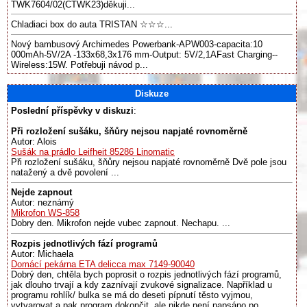
TWK7604/02(CTWK23)děkuji...
Chladiaci box do auta TRISTAN ☆☆☆...
Nový bambusový Archimedes Powerbank-APW003-capacita:10
000mAh-5V/2A -133x68,3x176 mm-Output: 5V/2,1AFast Charging--
Wireless:15W. Potřebuji návod p...
Diskuze
Poslední příspěvky v diskuzi
:
Při rozložení sušáku, šňůry nejsou napjaté rovnoměrně
Autor: Alois
Sušák na prádlo Leifheit 85286 Linomatic
Při rozložení sušáku, šňůry nejsou napjaté rovnoměrně Dvě pole jsou
natažený a dvě povolení ...
Nejde zapnout
Autor: neznámý
Mikrofon WS-858
Dobry den. Mikrofon nejde vubec zapnout. Nechapu. ...
Rozpis jednotlivých fází programů
Autor: Michaela
Domácí pekárna ETA delicca max 7149-90040
Dobrý den, chtěla bych poprosit o rozpis jednotlivých fází programů,
jak dlouho trvají a kdy zaznívají zvukové signalizace. Například u
programu rohlík/ bulka se má do deseti pípnutí těsto vyjmou,
vytvarovat a pak program dokončit, ale nikde není napsáno po...