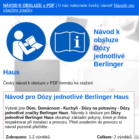
NÁVOD K OBSLUZE v PDF
| U nás naleznete český návod!
Návody pro
všechny značky
Návod k
obsluze
Dózy
jednotlivé
Berlinger
Haus
Český návod k obsluze v PDF formátu ke stažení
Návod pro Dózy jednotlivé Berlinger Haus
Vybrali jste
Dům, Domácnost - Kuchyň - Dózy na potraviny - Dózy
jednotlivé značky Berlinger Haus
. Návody k obsluze pro
Dózy
jednotlivé Berlinger Haus
obsahují základní pokyny, které je třeba
respektovat při instalaci a provozu. Před uvedením do provozu si
návod pozorně přečtěte.
Zobrazeno
: 1-2 výrobků
Celkem:
2 výrobků