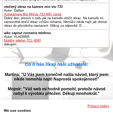
otočený obraz na kamere mio viu 733
Autor: Dalibor
Autokamera Mio MiVue 733 WiFi černá
Dobrý den, prosím o radu jak na kameře otočit obraz. Na kameře mi
samovolně otočil obraz vzhůru nohama. Nemůžu nikde najít jak dostat
obraz do původního nastavení. Děkuji za odpověd. D. ...
aiko zapnut zvonenie telefonu
Autor: VLADIMIR
Mobilní telefon TCL 4043
dakujem...
Co o nás říkají naši uživatelé:
Martina: "U Vás jsem konečně našla návod, který jsem
nikde nemohla najít! Naprostá spokojenost!"
Mojmír: "Váš web mi hodně pomohl, protože návod
nebyl k výrobku přiložen. Děkuji mnohokrát."
Jana: "Děkuji za tyto stránky! Díky vašemu návodu jsem
Privacy policy
opět zprovoznila svou myčku."
We use cookies