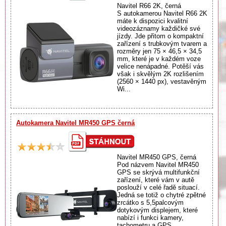
Navitel R66 2K, černá
S autokamerou Navitel R66 2K
máte k dispozici kvalitní
videozáznamy každičké své
jízdy. Jde přitom o kompaktní
zařízení s trubkovým tvarem a
rozměry jen 75 × 46,5 × 34,5
mm, které je v každém voze
velice nenápadné. Potěší vás
však i skvělým 2K rozlišením
(2560 × 1440 px), vestavěným
Wi...
Autokamera Navitel MR450 GPS černá
Navitel MR450 GPS, černá
Pod názvem Navitel MR450
GPS se skrývá multifunkční
zařízení, které vám v autě
poslouží v celé řadě situací.
Jedná se totiž o chytré zpětné
zrcátko s 5,5palcovým
dotykovým displejem, které
nabízí i funkci kamery,
tachometru a GPS