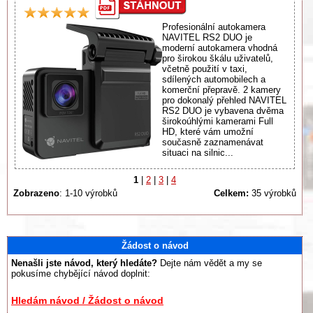
Profesionální autokamera
NAVITEL RS2 DUO je
moderní autokamera vhodná
pro širokou škálu uživatelů,
včetně použití v taxi,
sdílených automobilech a
komerční přepravě. 2 kamery
pro dokonalý přehled NAVITEL
RS2 DUO je vybavena dvěma
širokoúhlými kamerami Full
HD, které vám umožní
současně zaznamenávat
situaci na silnic...
1
|
2
|
3
|
4
Zobrazeno
: 1-10 výrobků
Celkem:
35 výrobků
Žádost o návod
Nenašli jste návod, který hledáte?
Dejte nám vědět a my se
pokusíme chybějící návod doplnit:
Hledám návod / Žádost o návod