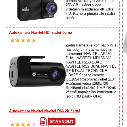
paměťové karty o velikosti až
256 GB ukládat videa
v detailním rozlišení 4K Ultra
HD. Kamera přináší ale i další
oceň...
Autokamera Navitel HD, zadní černá
Zadní kamera je kompatibilní s
následujícími záznamovými
kamerami: NAVITEL AR280
DUAL NAVITEL MR155 NV
NAVITEL R250 DUAL
NAVITEL RC2 DUAL NAVITEL
RE 5 DUAL TECHNICKÉ
ÚDAJE Senzor kamery
GC1054 Pozorovací úhel 110°
Rozlišení videa 1280х720
Rozlišení obrázků 1 MP Držák
včetně napájecího konektoru a
lepící 3M pásky Otáč...
Autokamera Navitel Navitel R66 2K černá