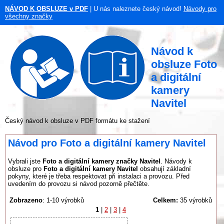
NÁVOD K OBSLUZE v PDF
| U nás naleznete český návod!
Návody pro
všechny značky
Návod k
obsluze Foto
a digitální
kamery
Navitel
Český návod k obsluze v PDF formátu ke stažení
Návod pro Foto a digitální kamery Navitel
Vybrali jste
Foto a digitální kamery značky Navitel
. Návody k
obsluze pro
Foto a digitální kamery Navitel
obsahují základní
pokyny, které je třeba respektovat při instalaci a provozu. Před
uvedením do provozu si návod pozorně přečtěte.
Zobrazeno
: 1-10 výrobků
Celkem:
35 výrobků
1
|
2
|
3
|
4