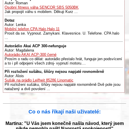
Autor: Roman
Osobní fitness váha SENCOR SBS 5050BK
Jak propojit váhu s mobilem. Děkuji Kurz ...
Dotaz
Autor: Lenka
Mobilní telefon CPA Halo Halo 11
Prosit da se. Vypnout. Zamykani. Klavesnice. U. Telefone. CPA halo
...
Autorádio Akai ACP 300-nefunguje
Autor: Magdalena
Autorádio AKAI ACP-300 černé
Prosím o radu co dělat: autorádio přestalo hrát, funguje jen podsvícení
a to i při odpojení všech zdroj- vypnutí motoru....
Při rozložení sušáku, šňůry nejsou napjaté rovnoměrně
Autor: Alois
Sušák na prádlo Leifheit 85286 Linomatic
Při rozložení sušáku, šňůry nejsou napjaté rovnoměrně Dvě pole jsou
natažený a dvě povolení ...
Co o nás říkají naši uživatelé:
Martina: "U Vás jsem konečně našla návod, který jsem
nikde nemohla najít! Naprostá spokojenost!"