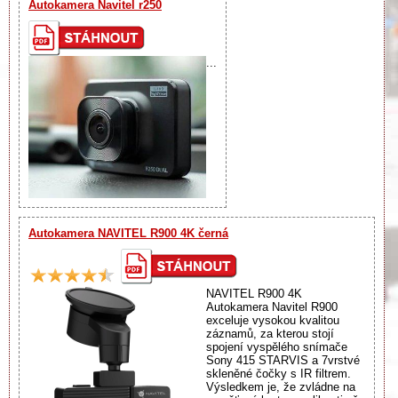
Autokamera Navitel r250
...
Autokamera NAVITEL R900 4K černá
NAVITEL R900 4K
Autokamera Navitel R900
exceluje vysokou kvalitou
záznamů, za kterou stojí
spojení vyspělého snímače
Sony 415 STARVIS a 7vrstvé
skleněné čočky s IR filtrem.
Výsledkem je, že zvládne na