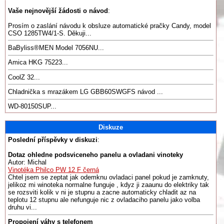
Vaše nejnovější žádosti o návod
:
Prosím o zaslání návodu k obsluze automatické pračky Candy, model
CSO 1285TW4/1-S. Děkuji...
BaByliss®️MEN Model 7056NU...
Amica HKG 75223...
CoolZ 32...
Chladnička s mrazákem LG GBB60SWGFS návod ...
WD-80150SUP...
Diskuze
Poslední příspěvky v diskuzi
:
Dotaz ohledne podsviceneho panelu a ovladani vinoteky
Autor: Michal
Vinotéka Philco PW 12 F černá
Chtel jsem se zeptat jak odemknu ovladaci panel pokud je zamknuty,
jelikoz mi winoteka normalne funguje , kdyz ji zaaunu do elektriky tak
se rozsviti kolik v ni je stupnu a zacne automaticky chladit az na
teplotu 12 stupnu ale nefunguje nic z ovladaciho panelu jako volba
druhu vi...
Propojení váhy s telefonem