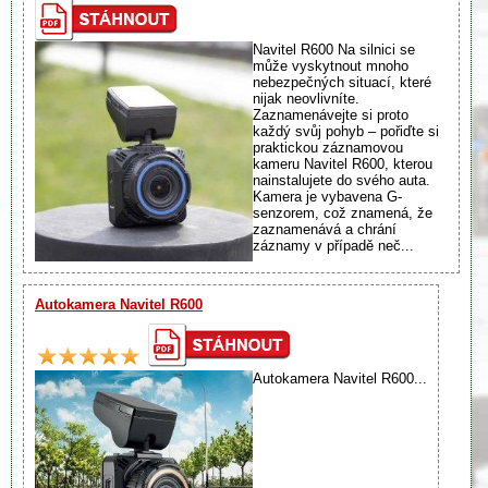
Navitel R600 Na silnici se
může vyskytnout mnoho
nebezpečných situací, které
nijak neovlivníte.
Zaznamenávejte si proto
každý svůj pohyb – pořiďte si
praktickou záznamovou
kameru Navitel R600, kterou
nainstalujete do svého auta.
Kamera je vybavena G-
senzorem, což znamená, že
zaznamenává a chrání
záznamy v případě neč...
Autokamera Navitel R600
Autokamera Navitel R600...