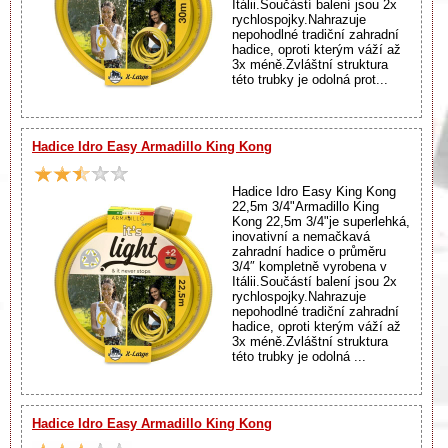
Itálii.Součástí balení jsou 2x
rychlospojky.Nahrazuje
nepohodlné tradiční zahradní
hadice, oproti kterým váží až
3x méně.Zvláštní struktura
této trubky je odolná prot...
Hadice Idro Easy Armadillo King Kong
Hadice Idro Easy King Kong
22,5m 3/4"Armadillo King
Kong 22,5m 3/4"je superlehká,
inovativní a nemačkavá
zahradní hadice o průměru
3/4″ kompletně vyrobena v
Itálii.Součástí balení jsou 2x
rychlospojky.Nahrazuje
nepohodlné tradiční zahradní
hadice, oproti kterým váží až
3x méně.Zvláštní struktura
této trubky je odolná ...
Hadice Idro Easy Armadillo King Kong