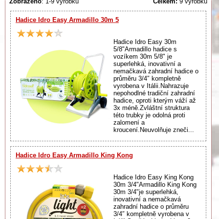
Zobrazeno
: 1-9 výrobků
Celkem:
9 výrobků
Hadice Idro Easy Armadillo 30m 5
Hadice Idro Easy 30m
5/8"Armadillo hadice s
vozíkem 30m 5/8" je
superlehká, inovativní a
nemačkavá zahradní hadice o
průměru 3/4″ kompletně
vyrobena v Itálii.Nahrazuje
nepohodlné tradiční zahradní
hadice, oproti kterým váží až
3x méně.Zvláštní struktura
této trubky je odolná proti
zalomení a
kroucení.Neuvolňuje zneči...
Hadice Idro Easy Armadillo King Kong
Hadice Idro Easy King Kong
30m 3/4"Armadillo King Kong
30m 3/4"je superlehká,
inovativní a nemačkavá
zahradní hadice o průměru
3/4″ kompletně vyrobena v