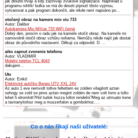
jak dlouho trvají a kdy zaznívají zvukové signalizace. Například u
programu rohlík/ bulka se má do deseti pípnutí těsto vyjmou,
vytvarovat a pak program dokončit, ale nikde není napsáno po...
otočený obraz na kamere mio viu 733
Autor: Dalibor
Autokamera Mio MiVue 733 WiFi černá
Dobrý den, prosím o radu jak na kameře otočit obraz. Na kameře mi
samovolně otočil obraz vzhůru nohama. Nemůžu nikde najít jak dostat
obraz do původního nastavení. Děkuji za odpověd. D. ...
aiko zapnut zvonenie telefonu
Autor: VLADIMIR
Mobilní telefon TCL 4043
dakujem...
Utv
Autor: Enikő
Elektrické autíčko Beneo UTV XXL 24V
Az auto 1 eve nemvolt toltve feltettem es zolden vilagitott aztan
sehogy se zold se piros aztan megint zolden de nem volt forro a tolto
lehet h elromlott?Hol tudok hozza toltot rendelni?Meg az utmuato kene
a taviranyitohoz meg a muszerfalon a gombokhoz.....
Co o nás říkají naši uživatelé: