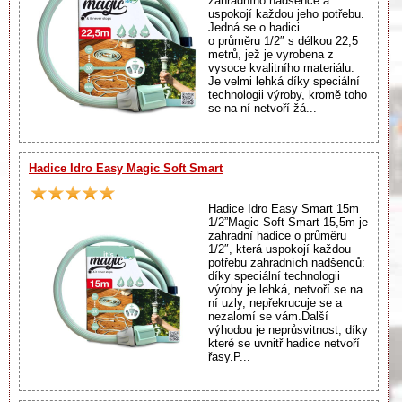
zahradního nadšence a
uspokojí každou jeho potřebu.
Jedná se o hadici
o průměru 1/2″ s délkou 22,5
metrů, jež je vyrobena z
vysoce kvalitního materiálu.
Je velmi lehká díky speciální
technologii výroby, kromě toho
se na ní netvoří žá...
Hadice Idro Easy Magic Soft Smart
Hadice Idro Easy Smart 15m
1/2”Magic Soft Smart 15,5m je
zahradní hadice o průměru
1/2″, která uspokojí každou
potřebu zahradních nadšenců:
díky speciální technologii
výroby je lehká, netvoří se na
ní uzly, nepřekrucuje se a
nezalomí se vám.Další
výhodou je neprůsvitnost, díky
které se uvnitř hadice netvoří
řasy.P...