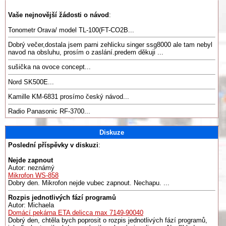
Vaše nejnovější žádosti o návod
:
Tonometr Orava/ model TL-100(FT-CO2B...
Dobrý večer,dostala jsem parni zehlicku singer ssg8000 ale tam nebyl
navod na obsluhu, prosím o zaslání.predem děkuji ...
sušička na ovoce concept...
Nord SK500E...
Kamille KM-6831 prosímo český návod...
Radio Panasonic RF-3700...
Diskuze
Poslední příspěvky v diskuzi
:
Nejde zapnout
Autor: neznámý
Mikrofon WS-858
Dobry den. Mikrofon nejde vubec zapnout. Nechapu. ...
Rozpis jednotlivých fází programů
Autor: Michaela
Domácí pekárna ETA delicca max 7149-90040
Dobrý den, chtěla bych poprosit o rozpis jednotlivých fází programů,