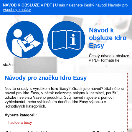
NÁVOD K OBSLUZE v PDF
| U nás naleznete český návod!
Návody pro
všechny značky
Návod k
obsluze Idro
Easy
Český návod k obsluze
v PDF formátu ke
stažení
Návody pro značku Idro Easy
Nevíte si rady s výrobkem
Idro Easy
? Ztratili jste návod? Stáhněte si
návod pro Idro Easy, v němž naleznete pokyny k instalaci, použití,
údržbě i servisu Vašeho produktu. Svůj návod najdete s pomocí
vyhledávání, nebo vyhledáním daného Idro Easy výrobku v
jednotlivých kategoriích.
Vyberte kategorii
:
Hadice a boxy