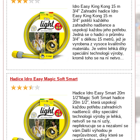
Idro Easy King Kong 15 m
3/4" Zahradní hadice Idro
Easy King Kong 15 m
3/4" potěší každého
zahradního nadšence a
uspokojí každou jeho potřebu.
Jedná se o hadici o průměru
3/4″ s délkou 15 metrů, jež je
vyrobena z vysoce kvalitního
materiálu. Je velmi lehká díky
speciální technologii výroby,
kromě toho se na ní netvo...
Hadice Idro Easy Magic Soft Smart
Hadice Idro Easy Smart 20m
1/2”Magic Soft Smart hadice
20m 1/2”, která uspokojí
každou potřebu zahradních
nadšenců: díky speciální
technologii výroby je lehká,
netvoří se na ní uzly,
nepřekrucuje se a nezalomí se
vám.Další výhodou je
neprůsvitnost, díky které se
uvnitř hadice netvoří