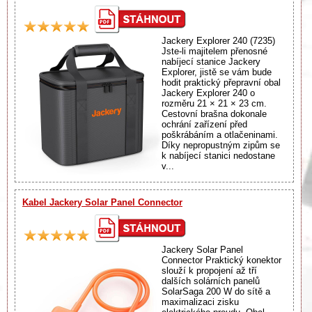
Jackery Explorer 240 (7235)
Jste-li majitelem přenosné
nabíjecí stanice Jackery
Explorer, jistě se vám bude
hodit praktický přepravní obal
Jackery Explorer 240 o
rozměru 21 × 21 × 23 cm.
Cestovní brašna dokonale
ochrání zařízení před
poškrábáním a otlačeninami.
Díky nepropustným zipům se
k nabíjecí stanici nedostane
v...
Kabel Jackery Solar Panel Connector
Jackery Solar Panel
Connector Praktický konektor
slouží k propojení až tří
dalších solárních panelů
SolarSaga 200 W do sítě a
maximalizaci zisku