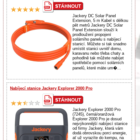
Jackery DC Solar Panel
Extension, 5 m Kabel s délkou
pět metrů Jackery DC Solar
Panel Extension slouží k
prodloužení propojení
solárního panelu s nabíjecí
stanicí. Můžete si tak snadno
umístit stanici uvnitř domu,
karavanu nebo třeba chaty a
pohodlně tak můžete nabíjet
spotřebiče pomocí solárních
panelů, které máte um�...
Nabíjecí stanice Jackery Explorer 2000 Pro
Jackery Explorer 2000 Pro
(7245), černá/oranžová
Explorer 2000 Pro je dosud
nejvýkonnější nabíjecí stanice
od firmy Jackery, která vám
dodá obrovskou porci energie,
ať už vyrazíte do kempu, na