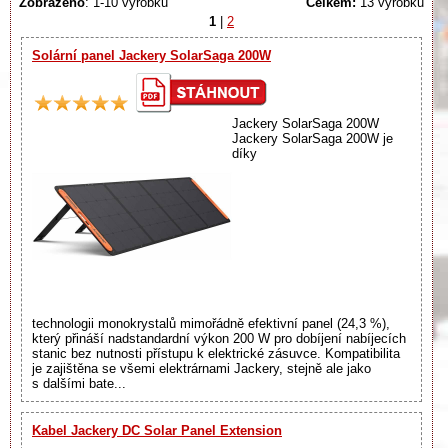
Zobrazeno
: 1-10 výrobků
Celkem:
13 výrobků
1
|
2
Solární panel Jackery SolarSaga 200W
Jackery SolarSaga 200W
Jackery SolarSaga 200W je
díky
technologii monokrystalů mimořádně efektivní panel (24,3 %),
který přináší nadstandardní výkon 200 W pro dobíjení nabíjecích
stanic bez nutnosti přístupu k elektrické zásuvce. Kompatibilita
je zajištěna se všemi elektrárnami Jackery, stejně ale jako
s dalšími bate...
Kabel Jackery DC Solar Panel Extension