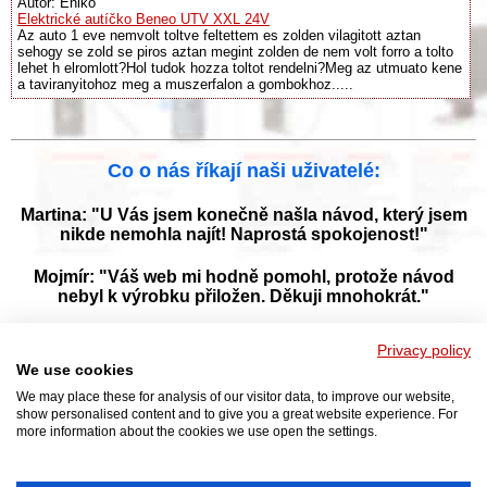
Autor: Enikő
Elektrické autíčko Beneo UTV XXL 24V
Az auto 1 eve nemvolt toltve feltettem es zolden vilagitott aztan
sehogy se zold se piros aztan megint zolden de nem volt forro a tolto
lehet h elromlott?Hol tudok hozza toltot rendelni?Meg az utmuato kene
a taviranyitohoz meg a muszerfalon a gombokhoz.....
Co o nás říkají naši uživatelé:
Martina: "U Vás jsem konečně našla návod, který jsem
nikde nemohla najít! Naprostá spokojenost!"
Mojmír: "Váš web mi hodně pomohl, protože návod
nebyl k výrobku přiložen. Děkuji mnohokrát."
Jana: "Děkuji za tyto stránky! Díky vašemu návodu jsem
Privacy policy
opět zprovoznila svou myčku."
We use cookies
We may place these for analysis of our visitor data, to improve our website,
show personalised content and to give you a great website experience. For
more information about the cookies we use open the settings.
Prohlížejte návody k obsluze v češtine v naší online knihovně, manuály a
příručky k obsluze ke stažení ve formátu PDF. Databáze s návody je
neustále aktualizována a doplňována o nové výrobky. Sháníte návod?
Požádejte nás!