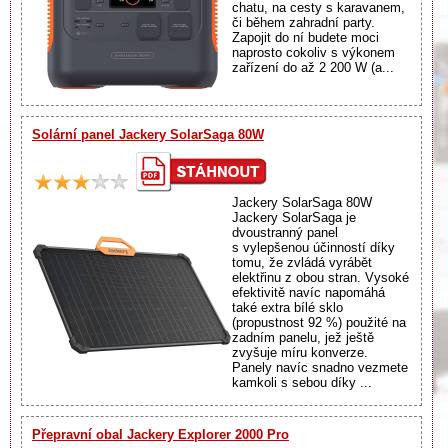
chatu, na cesty s karavanem,
či během zahradní party.
Zapojit do ní budete moci
naprosto cokoliv s výkonem
zařízení do až 2 200 W (a...
Solární panel Jackery SolarSaga 80W
Jackery SolarSaga 80W
Jackery SolarSaga je
dvoustranný panel
s vylepšenou účinností díky
tomu, že zvládá vyrábět
elektřinu z obou stran. Vysoké
efektivitě navíc napomáhá
také extra bílé sklo
(propustnost 92 %) použité na
zadním panelu, jež ještě
zvyšuje míru konverze.
Panely navíc snadno vezmete
kamkoli s sebou díky ...
Přepravní obal Jackery Explorer 2000 Pro