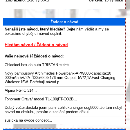
Zobrazeno
: 1-10 výrobků
Celkem:
13 výrobků
Žádost o návod
Nenašli jste návod, který hledáte?
Dejte nám vědět a my se
pokusíme chybějící návod doplnit:
Hledám návod / Žádost o návod
Vaše nejnovější žádosti o návod
:
Chladiaci box do auta TRISTAN ☆☆☆...
Nový bambusový Archimedes Powerbank-APW003-capacita:10
000mAh-5V/2A -133x68,3x176 mm-Output: 5V/2,1AFast Charging--
Wireless:15W. Potřebuji návod p...
Alpina FS-IC 314...
Tonometr Orava/ model TL-100(FT-CO2B...
Dobrý večer,dostala jsem parni zehlicku singer ssg8000 ale tam nebyl
navod na obsluhu, prosím o zaslání.predem děkuji ...
sušička na ovoce concept...