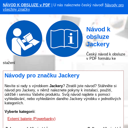
NÁVOD K OBSLUZE v PDF
| U nás naleznete český návod!
Návody pro
všechny značky
Návod k
obsluze
Jackery
Český návod k obsluze
v PDF formátu ke
stažení
Návody pro značku Jackery
Nevíte si rady s výrobkem
Jackery
? Ztratili jste návod? Stáhněte si
návod pro Jackery, v němž naleznete pokyny k instalaci, použití,
údržbě i servisu Vašeho produktu. Svůj návod najdete s pomocí
vyhledávání, nebo vyhledáním daného Jackery výrobku v jednotlivých
kategoriích.
Vyberte kategorii
:
Externí baterie (Powerbanky)