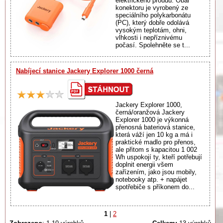
elektrického proudu. Obal
konektoru je vyrobený ze
speciálního polykarbonátu
(PC), který dobře odolává
vysokým teplotám, ohni,
vlhkosti i nepříznivému
počasí. Spolehněte se t...
Nabíjecí stanice Jackery Explorer 1000 černá
Jackery Explorer 1000,
černá/oranžová Jackery
Explorer 1000 je výkonná
přenosná bateriová stanice,
která váží jen 10 kg a má i
praktické madlo pro přenos,
ale přitom s kapacitou 1 002
Wh uspokojí ty, kteří potřebují
doplnit energii všem
zařízením, jako jsou mobily,
notebooky atp. + napájet
spotřebiče s příkonem do...
1
|
2