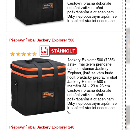
Cestovní brašna dokonale
ochrání zařízení před
poškrábáním a otlačeninami.
Díky nepropustným zipům se
k nabíjecí stanici nedostane...
Přepravní obal Jackery Explorer 500
Jackery Explorer 500 (7236)
Jste-li majitelem přenosné
nabíjecí stanice Jackery
Explorer, jistě se vám bude
hodit praktický přepravní obal
Jackery Explorer 500 o
rozměru 34 × 23 × 26 cm.
Cestovní brašna dokonale
ochrání zařízení před
poškrábáním a otlačeninami.
Díky nepropustným zipům se
k nabíjecí stanici nedostane
v...
Přepravní obal Jackery Explorer 240