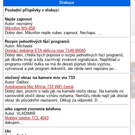
Diskuze
Poslední příspěvky v diskuzi
:
Nejde zapnout
Autor: neznámý
Mikrofon WS-858
Dobry den. Mikrofon nejde vubec zapnout. Nechapu. ...
Rozpis jednotlivých fází programů
Autor: Michaela
Domácí pekárna ETA delicca max 7149-90040
Dobrý den, chtěla bych poprosit o rozpis jednotlivých fází programů,
jak dlouho trvají a kdy zaznívají zvukové signalizace. Například u
programu rohlík/ bulka se má do deseti pípnutí těsto vyjmou,
vytvarovat a pak program dokončit, ale nikde není napsáno po...
otočený obraz na kamere mio viu 733
Autor: Dalibor
Autokamera Mio MiVue 733 WiFi černá
Dobrý den, prosím o radu jak na kameře otočit obraz. Na kameře mi
samovolně otočil obraz vzhůru nohama. Nemůžu nikde najít jak dostat
obraz do původního nastavení. Děkuji za odpověd. D. ...
aiko zapnut zvonenie telefonu
Autor: VLADIMIR
Mobilní telefon TCL 4043
dakujem...
Utv