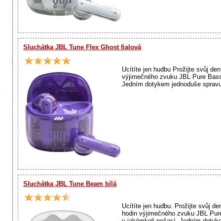
Sluchátka JBL Tune Flex Ghost fialová
Ucítíte jen hudbu Prožijte svůj d
výjimečného zvuku JBL Pure Bass 
Jedním dotykem jednoduše spravuje
Sluchátka JBL Tune Beam bílá
Ucítíte jen hudbu. Prožijte svůj 
hodin výjimečného zvuku JBL Pure 
v jakémkoli počasí. Jedním dotyk