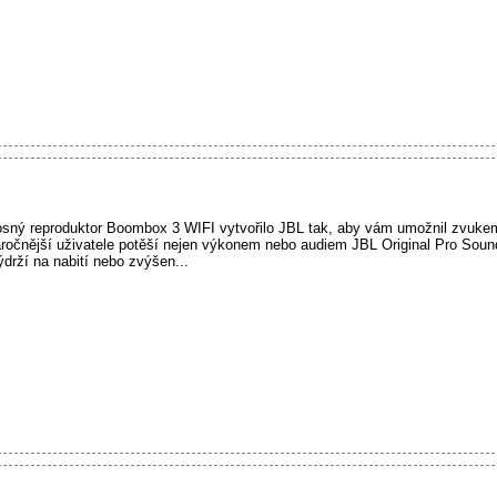
ný reproduktor Boombox 3 WIFI vytvořilo JBL tak, aby vám umožnil zvukem l
áročnější uživatele potěší nejen výkonem nebo audiem JBL Original Pro Sou
drží na nabití nebo zvýšen...