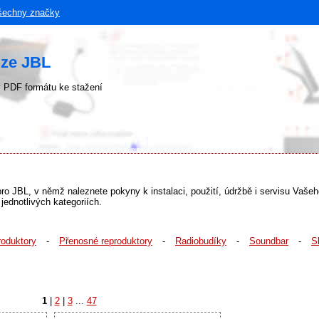
šechny značky
uze JBL
 PDF formátu ke stažení
 pro JBL, v němž naleznete pokyny k instalaci, použití, údržbě i servisu Vaše
ednotlivých kategoriích.
roduktory
-
Přenosné reproduktory
-
Radiobudíky
-
Soundbar
-
S
1
|
2
|
3
...
47