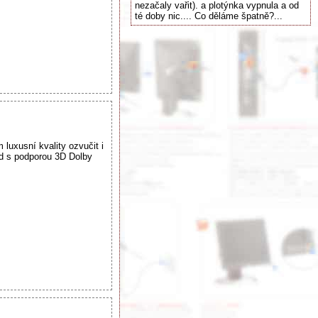
nezačaly vařit). a plotýnka vypnula a od
té doby nic.... Co děláme špatně?...
uxusní kvality ozvučit i
nd s podporou 3D Dolby