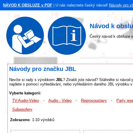
NÁVOD K OBSLUZE v PDF
| U nás naleznete český návod!
Návody pro v
Návod k obsl
Český návod k obsluze v
Návody pro značku JBL
Nevíte si rady s výrobkem
JBL
? Ztratili jste návod? Stáhněte si návod
najdete s pomocí vyhledávání, nebo vyhledáním daného JBL výrobku v j
Vyberte kategorii
:
TV-Audio-Video
-
Audio - Video
-
Reprosoustavy
-
Party rep
Subwoofery
Zobrazeno
: 1-10 výrobků