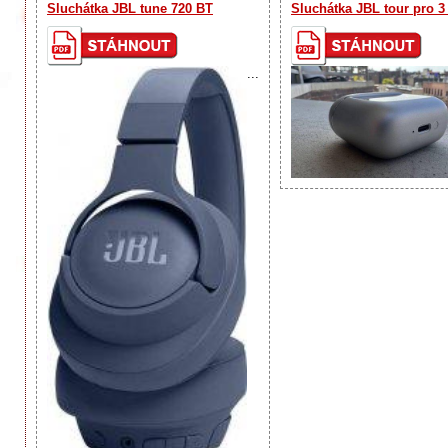
Sluchátka JBL tune 720 BT
Sluchátka JBL tour pro 3
...