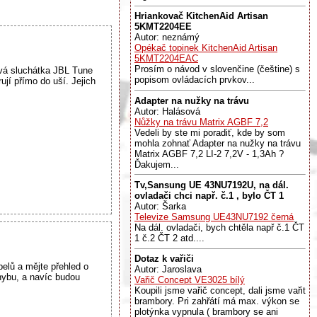
Hriankovač KitchenAid Artisan
5KMT2204EE
Autor: neznámý
Opékač topinek KitchenAid Artisan
5KMT2204EAC
Prosím o návod v slovenčine (češtine) s
vá sluchátka JBL Tune
popisom ovládacích prvkov...
í přímo do uší. Jejich
Adapter na nužky na trávu
Autor: Halásová
Nůžky na trávu Matrix AGBF 7,2
Vedeli by ste mi poradiť, kde by som
mohla zohnať Adapter na nužky na trávu
Matrix AGBF 7,2 LI-2 7,2V - 1,3Ah ?
Ďakujem...
Tv,Sansung UE 43NU7192U, na dál.
ovladači chci např. č.1 , bylo ČT 1
Autor: Šarka
Televize Samsung UE43NU7192 černá
Na dál. ovladači, bych chtěla např č.1 ČT
1 č.2 ČT 2 atd....
Dotaz k vařiči
elů a mějte přehled o
Autor: Jaroslava
hybu, a navíc budou
Vařič Concept VE3025 bílý
Koupili jsme vařič concept, dali jsme vařit
brambory. Pri zahřátí má max. výkon se
plotýnka vypnula ( brambory se ani