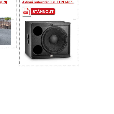
 (EN)
Aktivní subwofer JBL EON 618 S
...
...