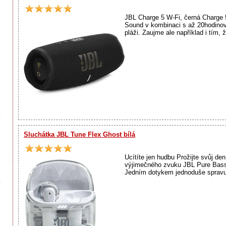
JBL Charge 5 W-Fi, černá Charge 5
Sound v kombinaci s až 20hodinovo
pláži. Zaujme ale například i tím, 
Sluchátka JBL Tune Flex Ghost bílá
Ucítíte jen hudbu Prožijte svůj d
výjimečného zvuku JBL Pure Bass 
Jedním dotykem jednoduše spravuje