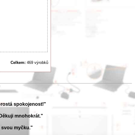
Celkem:
469 výrobků
prostá spokojenost!"
Děkuji mnohokrát."
a svou myčku."