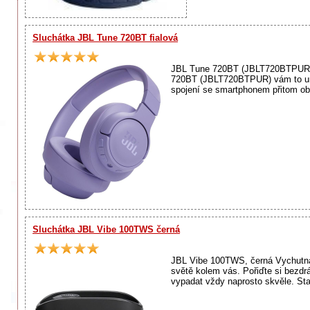
Sluchátka JBL Tune 720BT fialová
JBL Tune 720BT (JBLT720BTPUR), f
720BT (JBLT720BTPUR) vám to umož
spojení se smartphonem přitom obs
Sluchátka JBL Vibe 100TWS černá
JBL Vibe 100TWS, černá Vychutnáve
světě kolem vás. Pořiďte si bezd
vypadat vždy naprosto skvěle. Stač