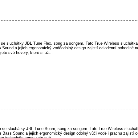
en se sluchátky JBL Tune Flex, song za songem. Tato True Wireless sluchátka
Sound a jejich ergonomický voděodolný design zajistí celodenní pohodlné no
te své hovory, které si už...
den se sluchátky JBL Tune Beam, song za songem. Tato True Wireless sluchát
Bass Sound a jejich ergonomický design odolný vůči vodě i prachu zajistí 
em jednoduše spravujete své...