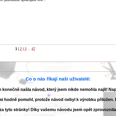
1
|
2
|
3
...
47
Co o nás říkají naši uživatelé:
m konečně našla návod, který jsem nikde nemohla najít! Na
mi hodně pomohl, protože návod nebyl k výrobku přiložen. 
 za tyto stránky! Díky vašemu návodu jsem opět zprovoznil