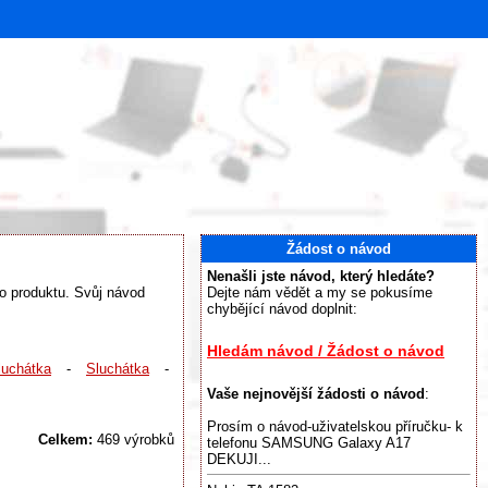
Žádost o návod
Nenašli jste návod, který hledáte?
ho produktu. Svůj návod
Dejte nám vědět a my se pokusíme
chybějící návod doplnit:
Hledám návod / Žádost o návod
luchátka
-
Sluchátka
-
Vaše nejnovější žádosti o návod
:
Prosím o návod-uživatelskou příručku- k
Celkem:
469 výrobků
telefonu SAMSUNG Galaxy A17
DEKUJI...