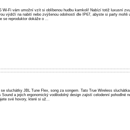
 Wi-Fi vám umožní vzít si oblíbenou hudbu kamkoli! Nabízí totiž luxusní zvu
u výdrží na nabití nebo zvýšenou odolností dle IP67, abyste si party mohli u
že se reproduktor dokáže o ...
en se sluchátky JBL Tune Flex, song za songem. Tato True Wireless sluchátka
Sound a jejich ergonomický voděodolný design zajistí celodenní pohodlné no
te své hovory, které si už...