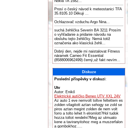
Nokia TA 1582...
Prosí o český návod k meteostanici TFA
35.8105.10 Děkuji ...
Ochlazovač vzduchu Argo Nina...
suchá žehlička Severin BA 3211 Prosím
o vyhľadanie a pridanie návodu na
obsluhu tejto žehličky. Nemá totiž
označenia ako klasická žehli...
Dobrý den, nejde mi naistalovat Fitness
náramek Carneo Fit Essential
(8588006962499) černý,už fakt nevím...
Diskuze
Poslední příspěvky v diskuzi
:
Utv
Autor: Enikő
Elektrické autíčko Beneo UTV XXL 24V
Az auto 1 eve nemvolt toltve feltettem es
zolden vilagitott aztan sehogy se zold se
piros aztan megint zolden de nem volt
forro a tolto lehet h elromlott?Hol tudok
hozza toltot rendelni?Meg az utmuato
kene a taviranyitohoz meg a muszerfalon
a gombokhoz.....