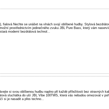
ialová Nechte se unášet na vlnách svojí oblíbené hudby. Stylová bezdráto
ní prostřednictvím jedinečného zvuku JBL Pure Bass, který vám naservíruj
tará moderní bezdrátová technol...
jte si svou oblíbenou hudbu naplno při každé příležitosti bez otravných kab
rátová sluchátka do uší JBL Vibe 100TWS, která vás nebudou omezovat v po
í si je nasadit a přes techno...