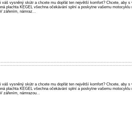
si váš vysněný skútr a chcete mu dopřát ten největší komfort? Chcete, aby s 
anná plachta KEGEL všechna očekávání splní a poskytne vašemu motocyklu 
V zářením, námraz...
si váš vysněný skútr a chcete mu dopřát ten největší komfort? Chcete, aby s 
anná plachta KEGEL všechna očekávání splní a poskytne vašemu motocyklu 
V zářením, námrazou...