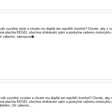
i váš vysněný skútr a chcete mu dopřát ten největší komfort? Chcete, aby s v
anná plachta KEGEL všechna očekávání splní a poskytne vašemu motocyklu 
UV zářením, námrazou�...
i váš vysněný scooter a chcete mu dopřát ten největší komfort? Chcete, aby 
anná plachta KEGEL všechna očekávání splní a poskytne vašemu motocyklu 
deštěm, UV zářením,...