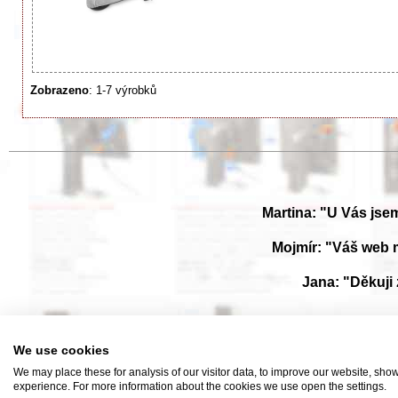
Zobrazeno
: 1-7 výrobků
Martina: "U Vás jse
Mojmír: "Váš web 
Jana: "Děkuji
Prohlížejte návody k obsluze v češtine v naší online knihovně, manuály
We use cookies
N
We may place these for analysis of our visitor data, to improve our website, sho
experience. For more information about the cookies we use open the settings.