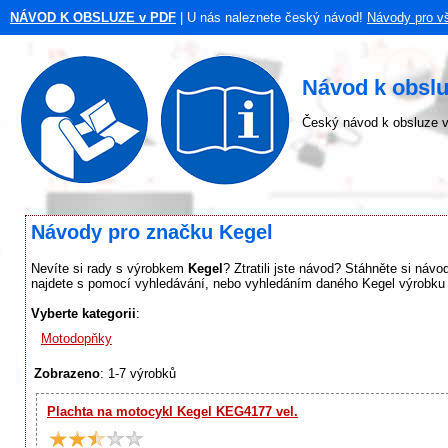
NÁVOD K OBSLUZE v PDF
| U nás naleznete český návod!
Návody pro v
Návod k obslu
Český návod k obsluze v
Návody pro značku Kegel
Nevíte si rady s výrobkem
Kegel
? Ztratili jste návod? Stáhněte si náv
najdete s pomocí vyhledávání, nebo vyhledáním daného Kegel výrobku v
Vyberte kategorii
:
Motodopňky
Zobrazeno
: 1-7 výrobků
Plachta na motocykl Kegel KEG4177 vel.