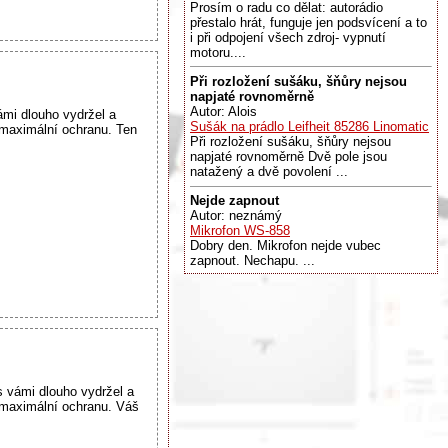
Prosím o radu co dělat: autorádio
přestalo hrát, funguje jen podsvícení a to
i při odpojení všech zdroj- vypnutí
motoru....
Při rozložení sušáku, šňůry nejsou
napjaté rovnoměrně
Autor: Alois
ámi dlouho vydržel a
Sušák na prádlo Leifheit 85286 Linomatic
maximální ochranu. Ten
Při rozložení sušáku, šňůry nejsou
napjaté rovnoměrně Dvě pole jsou
natažený a dvě povolení ...
Nejde zapnout
Autor: neznámý
Mikrofon WS-858
Dobry den. Mikrofon nejde vubec
zapnout. Nechapu. ...
s vámi dlouho vydržel a
maximální ochranu. Váš