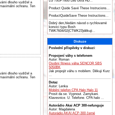
LG 75UP7800 Led Ultra HD...
vámi dlouho vydržel a
maximální ochranu. Ten
Product Quide Savé These Instrucions...
ProductQuideSave These Instructions...
Dobrý den,hledám návod o rychlovarné
konvici typu Bosh
TWK7604/02(CTWK23)děkuji...
Diskuze
Poslední příspěvky v diskuzi
:
Propojení váhy s telefonem
Autor: Roman
Osobní fitness váha SENCOR SBS
5050BK
Jak propojit váhu s mobilem. Děkuji Kurz
vámi dlouho vydržel a
...
maximální ochranu. Ten
Dotaz
Autor: Lenka
Mobilní telefon CPA Halo Halo 11
Prosit da se. Vypnout. Zamykani.
Klavesnice. U. Telefone. CPA halo ...
Autorádio Akai ACP 300-nefunguje
Autor: Magdalena
Autorádio AKAI ACP-300 černé