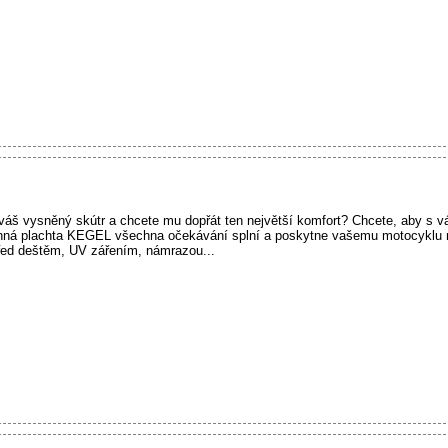
i váš vysněný skútr a chcete mu dopřát ten největší komfort? Chcete, aby s v
anná plachta KEGEL všechna očekávání splní a poskytne vašemu motocyklu
řed deštěm, UV zářením, námrazou...