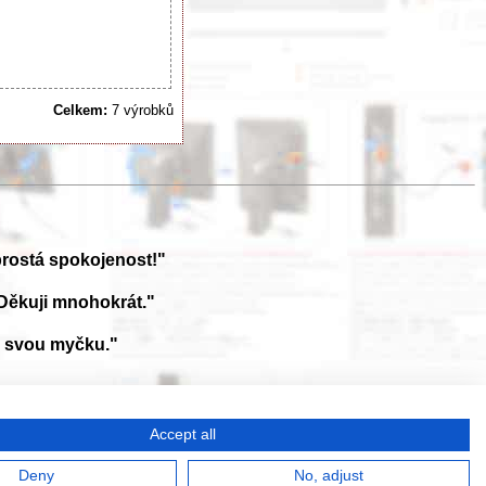
Celkem:
7 výrobků
prostá spokojenost!"
Děkuji mnohokrát."
a svou myčku."
ále aktualizována a doplňována o nové výrobky. Sháníte návod? Požádejte
Accept all
026
Deny
No, adjust