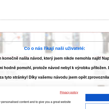
Co o nás říkají naši uživatelé:
m konečně našla návod, který jsem nikde nemohla najít! Na
mi hodně pomohl, protože návod nebyl k výrobku přiložen. 
 za tyto stránky! Díky vašemu návodu jsem opět zprovoznil
Privacy policy
 a příručky k obsluze ke stažení ve formátu PDF. Databáze s návody je neust
nás!
AVOD-K-OBSLUZE.cz
|
Jak přeložit PDF do češtiny
|
Kontakt
|
DMCA
© 2
w personalised content and to give you a great website