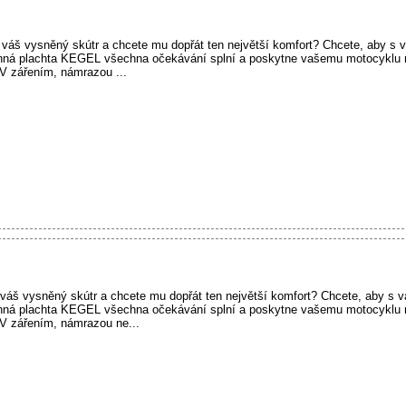
i váš vysněný skútr a chcete mu dopřát ten největší komfort? Chcete, aby s 
anná plachta KEGEL všechna očekávání splní a poskytne vašemu motocyklu 
V zářením, námrazou ...
i váš vysněný skútr a chcete mu dopřát ten největší komfort? Chcete, aby s v
anná plachta KEGEL všechna očekávání splní a poskytne vašemu motocyklu 
V zářením, námrazou ne...