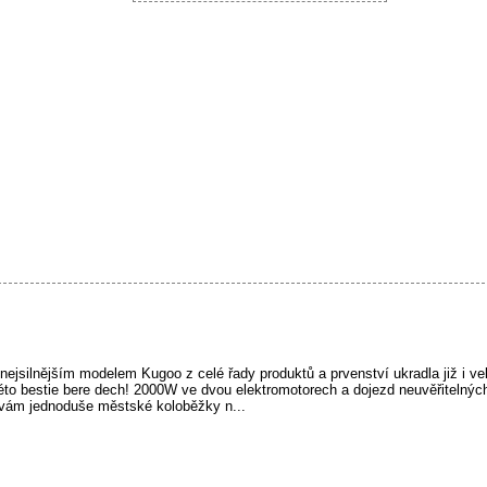
nejsilnějším modelem Kugoo z celé řady produktů a prvenství ukradla již i 
to bestie bere dech! 2000W ve dvou elektromotorech a dojezd neuvěřitelný
vám jednoduše městské koloběžky n...