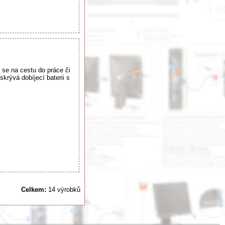
 se na cestu do práce či
krývá dobíjecí baterii s
Celkem:
14 výrobků