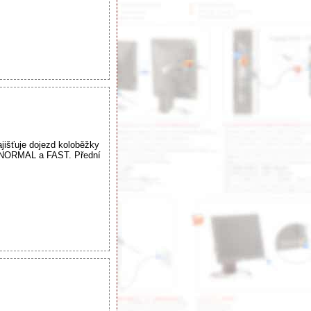
ajišťuje dojezd koloběžky
O, NORMAL a FAST. Přední