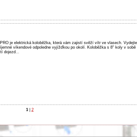
 je elektrická koloběžka, která vám zajistí svěží vítr ve vlasech. Vydejte
příjemné víkendové odpoledne vyjížďkou po okolí. Koloběžka s 8" koly v sobě s
tí dojezd...
1
|
2