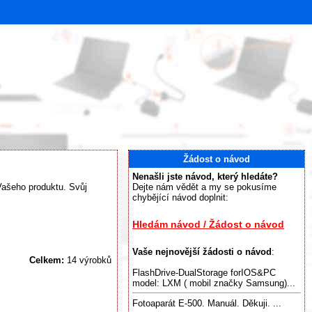
Žádost o návod
Nenašli jste návod, který hledáte?
 Vašeho produktu. Svůj
Dejte nám vědět a my se pokusíme
chybějící návod doplnit:
Hledám návod / Žádost o návod
Vaše nejnovější žádosti o návod
:
Celkem:
14 výrobků
FlashDrive-DualStorage forIOS&PC
model: LXM ( mobil značky Samsung)...
Fotoaparát E-500. Manuál. Děkuji. ...