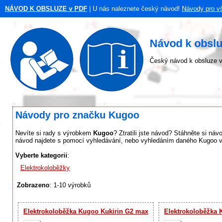
NÁVOD K OBSLUZE v PDF
| U nás naleznete český návod!
Návody pro v
Návod k obsl
Český návod k obsluze v
Návody pro značku Kugoo
Nevíte si rady s výrobkem
Kugoo
? Ztratili jste návod? Stáhněte si ná
návod najdete s pomocí vyhledávání, nebo vyhledáním daného Kugoo výr
Vyberte kategorii
:
Elektrokoloběžky
Zobrazeno
: 1-10 výrobků
Elektrokoloběžka Kugoo Kukirin G2 max
Elektrokoloběžka 