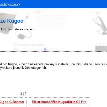
šechny značky
uze Kugoo
 PDF formátu ke stažení
vod pro Kugoo, v němž naleznete pokyny k instalaci, použití, údržbě i servisu
obku v jednotlivých kategoriích.
1
|
2
Kugoo G-Booster
Elektrokoloběžka KugooKirin G2 Pro