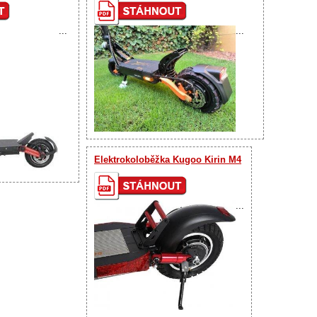
...
...
Elektrokoloběžka Kugoo Kirin M4
...