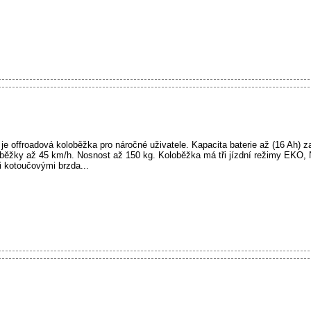
e offroadová koloběžka pro náročné uživatele. Kapacita baterie až (16 Ah) z
oběžky až 45 km/h. Nosnost až 150 kg. Koloběžka má tři jízdní režimy EK
i kotoučovými brzda...