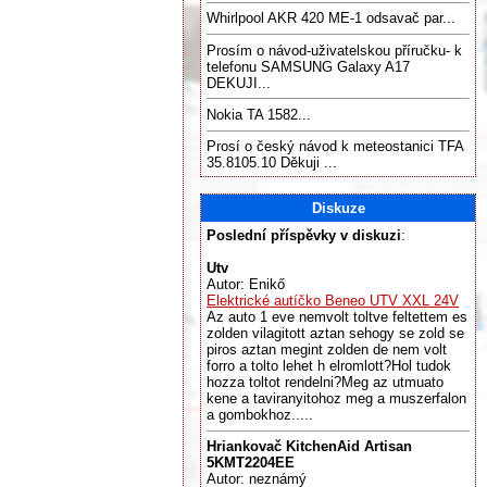
Whirlpool AKR 420 ME-1 odsavač par...
Prosím o návod-uživatelskou příručku- k
telefonu SAMSUNG Galaxy A17
DEKUJI...
Nokia TA 1582...
Prosí o český návod k meteostanici TFA
35.8105.10 Děkuji ...
Diskuze
Poslední příspěvky v diskuzi
:
Utv
Autor: Enikő
Elektrické autíčko Beneo UTV XXL 24V
Az auto 1 eve nemvolt toltve feltettem es
zolden vilagitott aztan sehogy se zold se
piros aztan megint zolden de nem volt
forro a tolto lehet h elromlott?Hol tudok
hozza toltot rendelni?Meg az utmuato
kene a taviranyitohoz meg a muszerfalon
a gombokhoz.....
Hriankovač KitchenAid Artisan
5KMT2204EE
Autor: neznámý