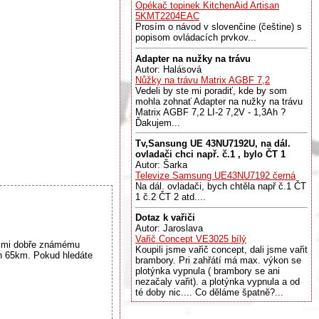
Opékač topinek KitchenAid Artisan
5KMT2204EAC
Prosím o návod v slovenčine (češtine) s
popisom ovládacích prvkov...
Adapter na nužky na trávu
Autor: Halásová
Nůžky na trávu Matrix AGBF 7,2
Vedeli by ste mi poradiť, kde by som
mohla zohnať Adapter na nužky na trávu
Matrix AGBF 7,2 LI-2 7,2V - 1,3Ah ?
Ďakujem...
Tv,Sansung UE 43NU7192U, na dál.
ovladači chci např. č.1 , bylo ČT 1
Autor: Šarka
Televize Samsung UE43NU7192 černá
Na dál. ovladači, bych chtěla např č.1 ČT
1 č.2 ČT 2 atd....
Dotaz k vařiči
Autor: Jaroslava
Vařič Concept VE3025 bílý
velmi dobře známému
Koupili jsme vařič concept, dali jsme vařit
ch 65km. Pokud hledáte
brambory. Pri zahřátí má max. výkon se
plotýnka vypnula ( brambory se ani
nezačaly vařit). a plotýnka vypnula a od
té doby nic.... Co děláme špatně?...