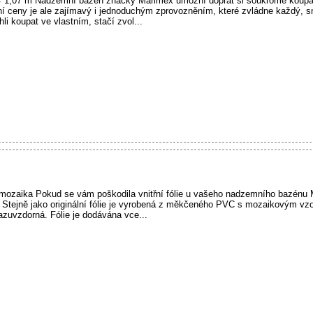
 1,07 m Nadzemní bazén značky Marimex umožní dopřát si soukromé koupání
ní ceny je ale zajímavý i jednoduchým zprovozněním, které zvládne každý, 
li koupat ve vlastním, stačí zvol...
mozaika Pokud se vám poškodila vnitřní fólie u vašeho nadzemního bazénu 
lii. Stejně jako originální fólie je vyrobená z měkčeného PVC s mozaikovým v
azuvzdorná. Fólie je dodávána vce...