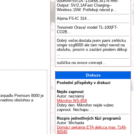
000mAh-5V/2A -133x68,3x176 mm-
Output: 5V/2,1AFast Charging--
Wireless:15W. Potřebuji návod p...
Alpina FS-IC 314...
Tonometr Orava/ model TL-100(FT-
CO2B...
Dobrý večer,dostala jsem parni zehlicku
singer ssg8000 ale tam nebyl navod na
obsluhu, prosím o zaslání.predem děkuji
...
sušička na ovoce concept...
Diskuze
Poslední příspěvky v diskuzi
:
Nejde zapnout
Čerpadlo Premium 8000 je
Autor: neznámý
snadnou obsluhou a
Mikrofon WS-858
Dobry den. Mikrofon nejde vubec
zapnout. Nechapu. ...
Rozpis jednotlivých fází programů
Autor: Michaela
Domácí pekárna ETA delicca max 7149-
90040