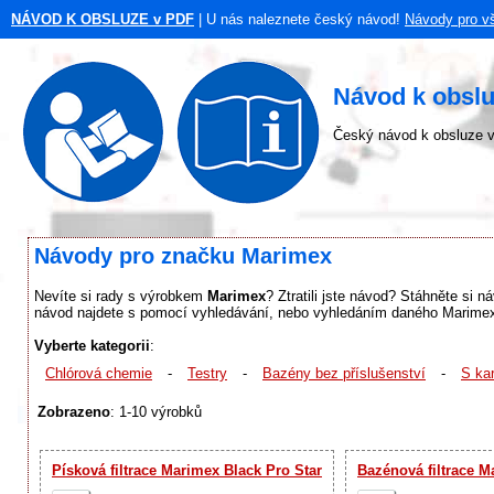
NÁVOD K OBSLUZE v PDF
| U nás naleznete český návod!
Návody pro v
Návod k obsl
Český návod k obsluze v
Návody pro značku Marimex
Nevíte si rady s výrobkem
Marimex
? Ztratili jste návod? Stáhněte si 
návod najdete s pomocí vyhledávání, nebo vyhledáním daného Marimex 
Vyberte kategorii
:
Chlórová chemie
-
Testry
-
Bazény bez příslušenství
-
S kar
Zobrazeno
: 1-10 výrobků
Písková filtrace Marimex Black Pro Star
Bazénová filtrace M