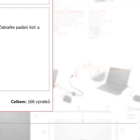
braňte padání listí a
Celkem:
168 výrobků