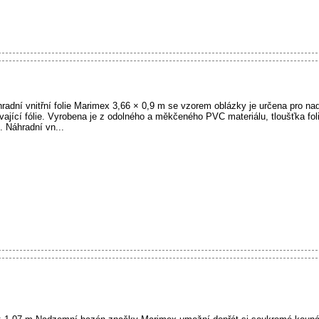
adní vnitřní folie Marimex 3,66 × 0,9 m se vzorem oblázky je určena pro na
ající fólie. Vyrobena je z odolného a měkčeného PVC materiálu, tloušťka folie
. Náhradní vn...