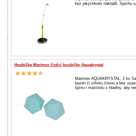
bez jakýchkoliv nákladů. Sprchu s
Houbička Marimex čistící houbičky Aquakrystal
Marimex AQUAKRYSTAL, 2 ks Sada
bazén či vířivku čistou a bez usa
špínu i mastnotu z hladiny, aby ne