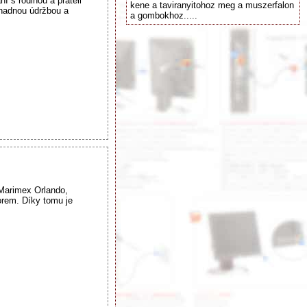
 s rodinou a přáteli
kene a taviranyitohoz meg a muszerfalon
snadnou údržbou a
a gombokhoz.....
Marimex Orlando,
zorem. Díky tomu je