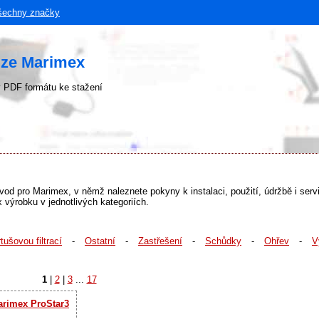
šechny značky
uze Marimex
 PDF formátu ke stažení
návod pro Marimex, v němž naleznete pokyny k instalaci, použití, údržbě i ser
výrobku v jednotlivých kategoriích.
tušovou filtrací
-
Ostatní
-
Zastřešení
-
Schůdky
-
Ohřev
-
V
1
|
2
|
3
...
17
arimex ProStar3