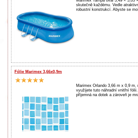
Marimex Tampa ovál 5,49 × 3,05 ×
skutečně každému. Vedle atraktiv
robustní konstrukcí. Abyste se moh
Fólie Marimex 3,66x0,9m
Marimex Orlando 3,66 m x 0,9 m, 
využijete tuto náhradní vnitřní fó
příjemná na dotek a zároveň je mr