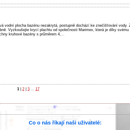
á vodní plocha bazénu nezakrytá, postupně dochází ke znečišťování vody. Za
bně. Vyzkoušejte krycí plachtu od společnosti Marimex, která je díky svému
chny kruhové bazény s průměrem 4,...
1
|
2
|
3
...
17
Co o nás říkají naši uživatelé: