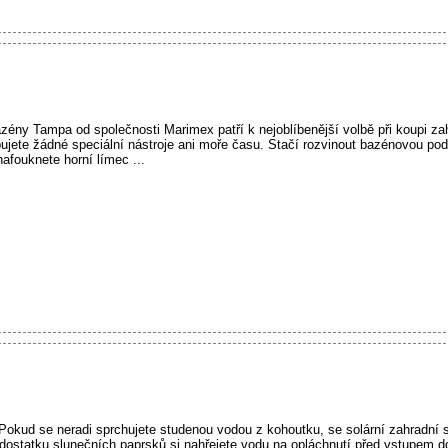
ény Tampa od společnosti Marimex patří k nejoblíbenější volbě při koupi za
ujete žádné speciální nástroje ani moře času. Stačí rozvinout bazénovou pod
afouknete horní límec ...
kud se neradi sprchujete studenou vodou z kohoutku, se solární zahradní
dostatku slunečních paprsků si nahřejete vodu na opláchnutí před vstupem d