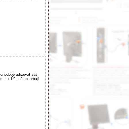
uhodobě udržovat váš
mmeru. Účinně absorbují