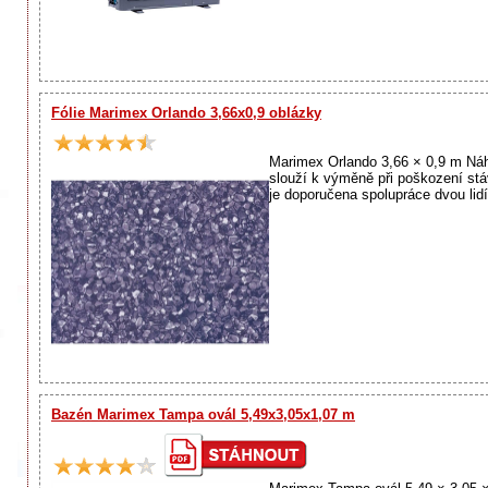
Fólie Marimex Orlando 3,66x0,9 oblázky
Marimex Orlando 3,66 × 0,9 m Náhr
slouží k výměně při poškození stáv
je doporučena spolupráce dvou lidí
Bazén Marimex Tampa ovál 5,49x3,05x1,07 m