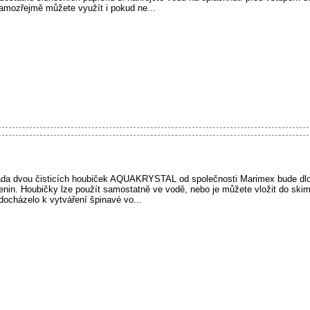
amozřejmě můžete využít i pokud ne...
 dvou čisticích houbiček AQUAKRYSTAL od společnosti Marimex bude dlo
zenin. Houbičky lze použít samostatně ve vodě, nebo je můžete vložit do ski
docházelo k vytváření špinavé vo...