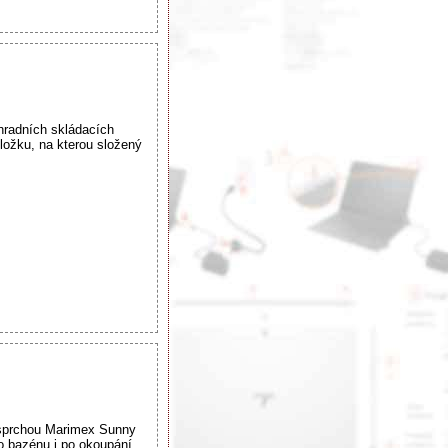
hradních skládacích
ložku, na kterou složený
 sprchou Marimex Sunny
o bazénu i po okoupání