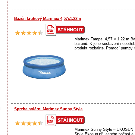
Bazén kruhový Marimex 4,57x1,22m
Marimex Tampa, 4,57 × 1,22 m Baz
bazénů. K jeho sestavení nepotřeb
produkt rozbalíte. Pomocí pumpy n
Sprcha solární Marimex Sunny Style
Marimex Sunny Style – EKOSUN Po
Style Ekosun při jasném počasí a 