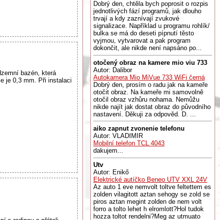
Dobrý den, chtěla bych poprosit o rozpis
jednotlivých fází programů, jak dlouho
trvají a kdy zaznívají zvukové
signalizace. Například u programu rohlík/
bulka se má do deseti pípnutí těsto
vyjmou, vytvarovat a pak program
dokončit, ale nikde není napsáno po...
otočený obraz na kamere mio viu 733
Autor: Dalibor
dzemní bazén, která
Autokamera Mio MiVue 733 WiFi černá
 je 0,3 mm. Při instalaci
Dobrý den, prosím o radu jak na kameře
otočit obraz. Na kameře mi samovolně
otočil obraz vzhůru nohama. Nemůžu
nikde najít jak dostat obraz do původního
nastavení. Děkuji za odpověd. D. ...
aiko zapnut zvonenie telefonu
Autor: VLADIMIR
Mobilní telefon TCL 4043
dakujem...
Utv
Autor: Enikő
Elektrické autíčko Beneo UTV XXL 24V
Az auto 1 eve nemvolt toltve feltettem es
zolden vilagitott aztan sehogy se zold se
piros aztan megint zolden de nem volt
forro a tolto lehet h elromlott?Hol tudok
hozza toltot rendelni?Meg az utmuato