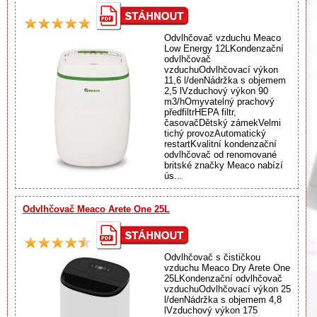
Odvlhčovač vzduchu Meaco
Low Energy 12LKondenzační
odvlhčovač
vzduchuOdvlhčovací výkon
11,6 l/denNádržka s objemem
2,5 lVzduchový výkon 90
m3/hOmyvatelný prachový
předfiltrHEPA filtr,
časovačDětský zámekVelmi
tichý provozAutomatický
restartKvalitní kondenzační
odvlhčovač od renomované
britské značky Meaco nabízí
ús...
Odvlhčovač Meaco Arete One 25L
Odvlhčovač s čističkou
vzduchu Meaco Dry Arete One
25LKondenzační odvlhčovač
vzduchuOdvlhčovací výkon 25
l/denNádržka s objemem 4,8
lVzduchový výkon 175