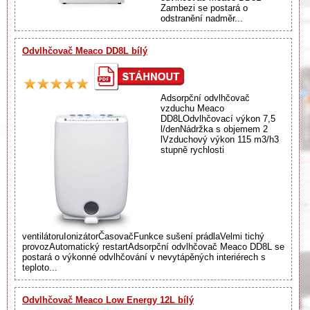
Zambezi se postará o
odstranění nadměr...
Odvlhčovač Meaco DD8L bílý
Adsorpční odvlhčovač
vzduchu Meaco
DD8LOdvlhčovací výkon 7,5
l/denNádržka s objemem 2
lVzduchový výkon 115 m3/h3
stupně rychlosti
ventilátoruIonizátorČasovačFunkce sušení prádlaVelmi tichý
provozAutomatický restartAdsorpční odvlhčovač Meaco DD8L se
postará o výkonné odvlhčování v nevytápěných interiérech s
teploto...
Odvlhčovač Meaco Low Energy 12L bílý