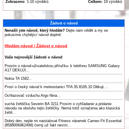
Zobrazeno
: 1-10 výrobků
Celkem:
19 výrobků
Žádost o návod
Nenašli jste návod, který hledáte?
Dejte nám vědět a my se
pokusíme chybějící návod doplnit:
Hledám návod / Žádost o návod
Vaše nejnovější žádosti o návod
:
Prosím o návod-uživatelskou příručku- k telefonu SAMSUNG Galaxy
A17 DEKUJI...
Nokia TA 1582...
Prosí o český návod k meteostanici TFA 35.8105.10 Děkuji ...
Ochlazovač vzduchu Argo Nina...
suchá žehlička Severin BA 3211 Prosím o vyhľadanie a pridanie
návodu na obsluhu tejto žehličky. Nemá totiž označenia ako klasická
žehli...
Dobrý den, nejde mi naistalovat Fitness náramek Carneo Fit Essential
(8588006962499) černý,už fakt nevím...