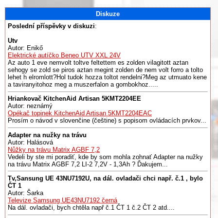
Diskuze
Poslední příspěvky v diskuzi
:
Utv
Autor: Enikő
Elektrické autíčko Beneo UTV XXL 24V
Az auto 1 eve nemvolt toltve feltettem es zolden vilagitott aztan
sehogy se zold se piros aztan megint zolden de nem volt forro a tolto
lehet h elromlott?Hol tudok hozza toltot rendelni?Meg az utmuato kene
a taviranyitohoz meg a muszerfalon a gombokhoz.....
Hriankovač KitchenAid Artisan 5KMT2204EE
Autor: neznámý
Opékač topinek KitchenAid Artisan 5KMT2204EAC
Prosím o návod v slovenčine (češtine) s popisom ovládacích prvkov...
Adapter na nužky na trávu
Autor: Halásová
Nůžky na trávu Matrix AGBF 7,2
Vedeli by ste mi poradiť, kde by som mohla zohnať Adapter na nužky
na trávu Matrix AGBF 7,2 LI-2 7,2V - 1,3Ah ? Ďakujem...
Tv,Sansung UE 43NU7192U, na dál. ovladači chci např. č.1 , bylo
ČT 1
Autor: Šarka
Televize Samsung UE43NU7192 černá
Na dál. ovladači, bych chtěla např č.1 ČT 1 č.2 ČT 2 atd....