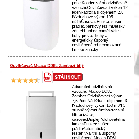
panelKondenzační odvlhčovač
vzduchuOdvlhčovací výkon 12
l/denNádržka s objemem 2,6
lVzduchový výkon 105
m3/hČasovačFunkce sušení
prádlaSpánkový režimDětský
zámekFunkce pamětiVelmi
tichý provozTichý a
energeticky úsporný
odvlhčovač od renomované
britské značky ...
Odvlhčovač Meaco DD8L Zambezi bílý
Adsorpční odvlhčovač
vzduchu Meaco DD8L
ZambeziOdvlhčovací výkon
7,5 l/denNádržka s objemem 3
lVzduchový výkon 150 m3/h3
stupně výkonuAntibakteriální
filtrIonizátor,
časovačDisplejPolohovatelná
lamelaFunkce sušení
prádlaAutomatický
restartKvalitní a úsporný
odvlhčovač Meaco DD8L