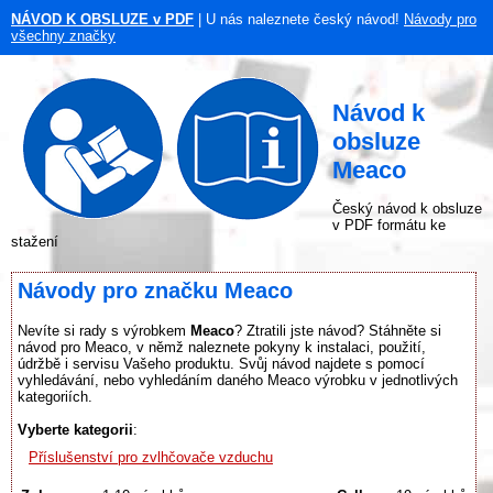
NÁVOD K OBSLUZE v PDF
| U nás naleznete český návod!
Návody pro
všechny značky
Návod k
obsluze
Meaco
Český návod k obsluze
v PDF formátu ke
stažení
Návody pro značku Meaco
Nevíte si rady s výrobkem
Meaco
? Ztratili jste návod? Stáhněte si
návod pro Meaco, v němž naleznete pokyny k instalaci, použití,
údržbě i servisu Vašeho produktu. Svůj návod najdete s pomocí
vyhledávání, nebo vyhledáním daného Meaco výrobku v jednotlivých
kategoriích.
Vyberte kategorii
:
Příslušenství pro zvlhčovače vzduchu