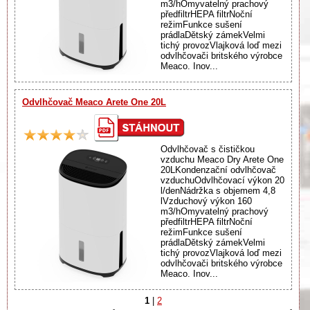
m3/hOmyvatelný prachový
předfiltrHEPA filtrNoční
režimFunkce sušení
prádlaDětský zámekVelmi
tichý provozVlajková loď mezi
odvlhčovači britského výrobce
Meaco. Inov...
Odvlhčovač Meaco Arete One 20L
Odvlhčovač s čističkou
vzduchu Meaco Dry Arete One
20LKondenzační odvlhčovač
vzduchuOdvlhčovací výkon 20
l/denNádržka s objemem 4,8
lVzduchový výkon 160
m3/hOmyvatelný prachový
předfiltrHEPA filtrNoční
režimFunkce sušení
prádlaDětský zámekVelmi
tichý provozVlajková loď mezi
odvlhčovači britského výrobce
Meaco. Inov...
1
|
2