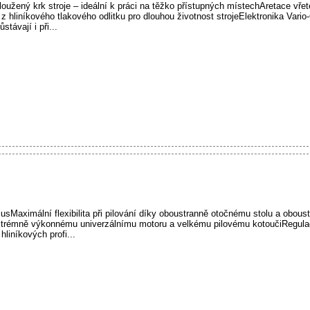
žený krk stroje – ideální k práci na těžko přístupných místechAretace vře
 hliníkového tlakového odlitku pro dlouhou životnost strojeElektronika Vario
távají i při...
Maximální flexibilita při pilování díky oboustranně otočnému stolu a obous
trémně výkonnému univerzálnímu motoru a velkému pilovému kotoučiRegulac
liníkových profi...