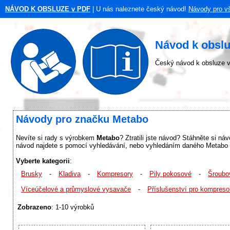
NÁVOD K OBSLUZE v PDF
| U nás naleznete český návod!
Návody pro v
Návod k obsl
Český návod k obsluze v
Návody pro značku Metabo
Nevíte si rady s výrobkem
Metabo
? Ztratili jste návod? Stáhněte si n
návod najdete s pomocí vyhledávání, nebo vyhledáním daného Metabo vý
Vyberte kategorii
:
Brusky
-
Kladiva
-
Kompresory
-
Pily pokosové
-
Šroubo
Víceúčelové a průmyslové vysavače
-
Příslušenství pro kompreso
Zobrazeno
: 1-10 výrobků