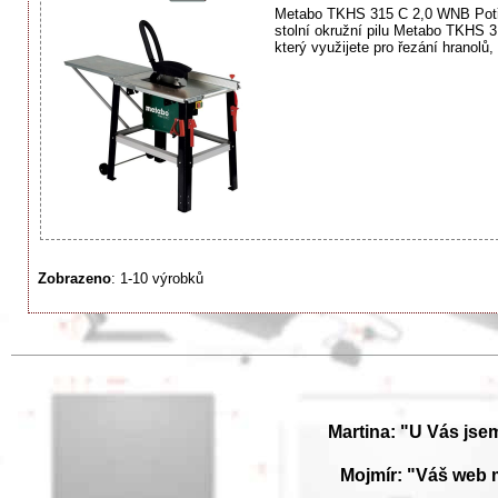
Metabo TKHS 315 C 2,0 WNB Potřeb
stolní okružní pilu Metabo TKHS 3
který využijete pro řezání hranolů,
Zobrazeno
: 1-10 výrobků
Martina: "U Vás jse
Mojmír: "Váš web 