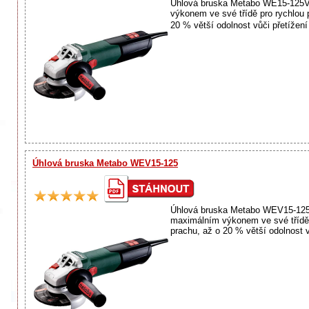
Úhlová bruska Metabo WE15-125Vel
výkonem ve své třídě pro rychlou 
20 % větší odolnost vůči přetížení
Úhlová bruska Metabo WEV15-125
Úhlová bruska Metabo WEV15-125Ve
maximálním výkonem ve své třídě p
prachu, až o 20 % větší odolnost vů