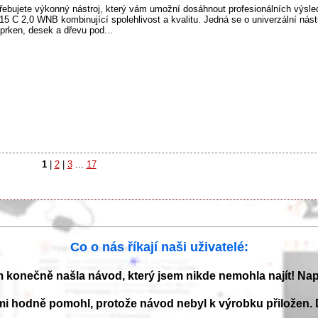
ujete výkonný nástroj, který vám umožní dosáhnout profesionálních výsle
15 C 2,0 WNB kombinující spolehlivost a kvalitu. Jedná se o univerzální nást
 prken, desek a dřevu pod...
1
|
2
|
3
...
17
Co o nás říkají naši uživatelé:
m konečně našla návod, který jsem nikde nemohla najít! Na
mi hodně pomohl, protože návod nebyl k výrobku přiložen. 