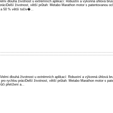
mi dlouhá životnost u extrémních aplikací: Robustní a výkonná úhlová br
práciDelší životnost, větší průtah: Metabo Marathon motor s patentovanou och
 a 50 % větší točiv�...
lmi dlouhá životnost u extrémních aplikací: Robustní a výkonná úhlová bru
ro rychlou práciDelší životnost, větší průtah: Metabo Marathon motor s pat
či přetížení a...