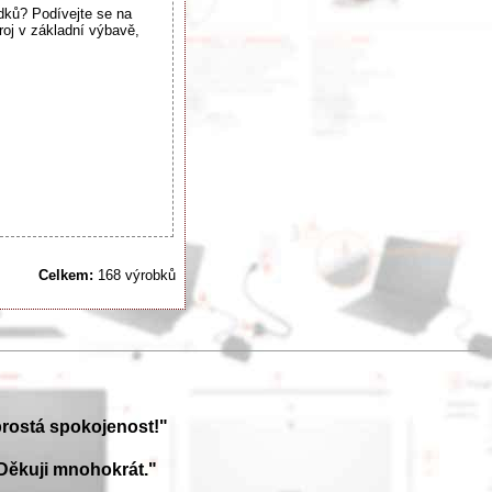
dků? Podívejte se na
roj v základní výbavě,
Celkem:
168 výrobků
prostá spokojenost!"
Děkuji mnohokrát."