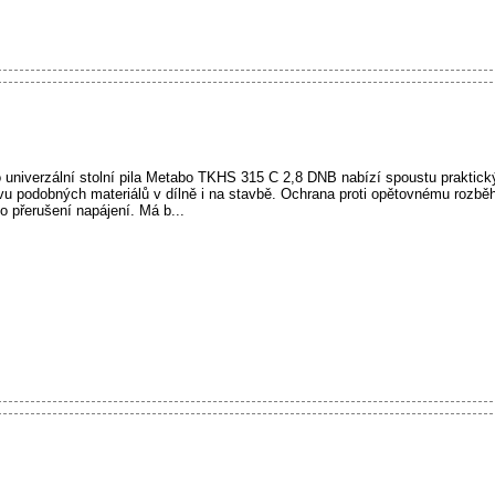
niverzální stolní pila Metabo TKHS 315 C 2,8 DNB nabízí spoustu praktickýc
evu podobných materiálů v dílně i na stavbě. Ochrana proti opětovnému rozbě
o přerušení napájení. Má b...