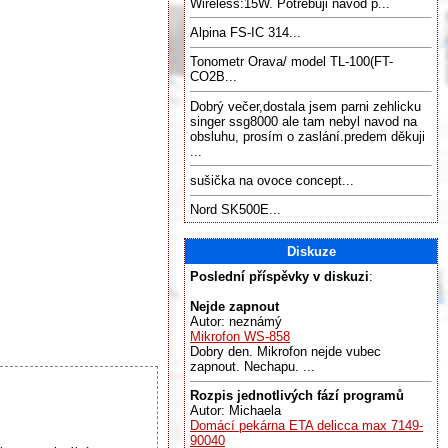
Wireless:15W. Potřebuji návod p...
Alpina FS-IC 314...
Tonometr Orava/ model TL-100(FT-
CO2B...
Dobrý večer,dostala jsem parni zehlicku
singer ssg8000 ale tam nebyl navod na
obsluhu, prosím o zaslání.predem děkuji
...
sušička na ovoce concept...
Nord SK500E...
Diskuze
Poslední příspěvky v diskuzi
:
Nejde zapnout
Autor: neznámý
Mikrofon WS-858
Dobry den. Mikrofon nejde vubec
zapnout. Nechapu. ...
Rozpis jednotlivých fází programů
Autor: Michaela
Domácí pekárna ETA delicca max 7149-
90040