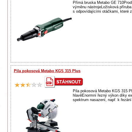
Přímá bruska Metabo GE 710Prodlou
výměnu nástrojeLožisková příruba z
s odpovídajícími otáčkami, které zůs
Pila pokosová Metabo KGS 315 Plus
Pila pokosová Metabo KGS 315 Plus
hlavěEnormní řezný výkon díky ex
spektrum nasazení, např. k řezání h