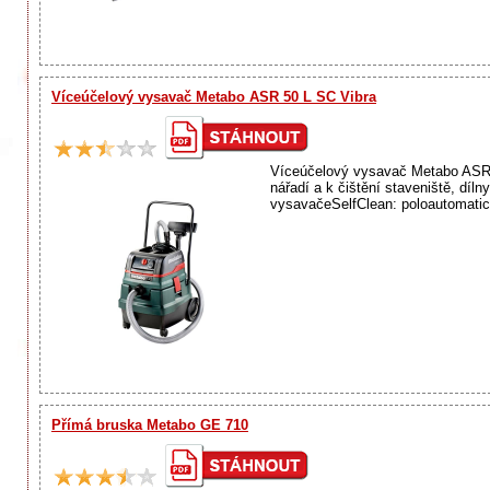
Víceúčelový vysavač Metabo ASR 50 L SC Vibra
Víceúčelový vysavač Metabo ASR 5
nářadí a k čištění staveniště, díl
vysavačeSelfClean: poloautomatick
Přímá bruska Metabo GE 710