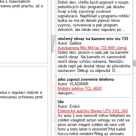
uska s maximálním
Dobrý den, chtěla bych poprosit o rozpis
ranou proti prachu, až o
jednotlivých fází programů, jak dlouho
trvají a kdy zaznívají zvukové
signalizace. Například u programu rohlík/
bulka se má do deseti pípnutí těsto
vyjmou, vytvarovat a pak program
dokončit, ale nikde není napsáno po...
otočený obraz na kamere mio viu 733
Autor: Dalibor
Autokamera Mio MiVue 733 WiFi černá
Dobrý den, prosím o radu jak na kameře
otočit obraz. Na kameře mi samovolně
otočil obraz vzhůru nohama. Nemůžu
nikde najít jak dostat obraz do původního
nastavení. Děkuji za odpověd. D. ...
aiko zapnut zvonenie telefonu
Autor: VLADIMIR
Mobilní telefon TCL 4043
ska s regulací otáček a
dakujem...
entovanou ochranou proti
Utv
Autor: Enikő
Elektrické autíčko Beneo UTV XXL 24V
Az auto 1 eve nemvolt toltve feltettem es
zolden vilagitott aztan sehogy se zold se
piros aztan megint zolden de nem volt
forro a tolto lehet h elromlott?Hol tudok
hozza toltot rendelni?Meg az utmuato