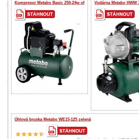
Kompresor Metabo Basic 250-24w of
Vodárna Metabo HWW 3
...
Úhlová bruska Metabo WE15-125 zelená