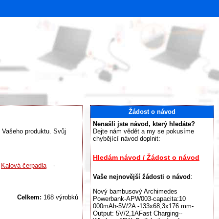
Žádost o návod
Nenašli jste návod, který hledáte?
su Vašeho produktu. Svůj
Dejte nám vědět a my se pokusíme
chybějící návod doplnit:
Hledám návod / Žádost o návod
Kalová čerpadla
-
Vaše nejnovější žádosti o návod
:
Nový bambusový Archimedes
Celkem:
168 výrobků
Powerbank-APW003-capacita:10
000mAh-5V/2A -133x68,3x176 mm-
Output: 5V/2,1AFast Charging--