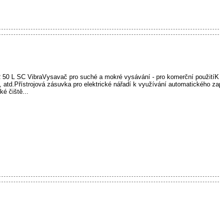
0 L SC VibraVysavač pro suché a mokré vysávání - pro komerční použitíK 
ny, atd.Přístrojová zásuvka pro elektrické nářadí k využívání automatického z
é čiště...