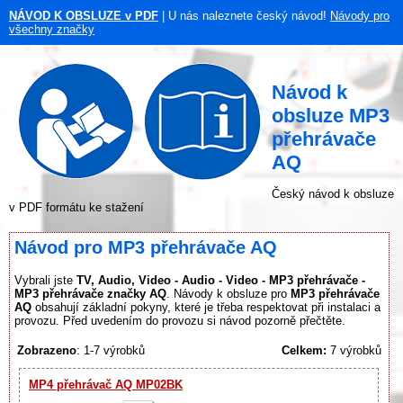
NÁVOD K OBSLUZE v PDF
| U nás naleznete český návod!
Návody pro
všechny značky
Návod k
obsluze MP3
přehrávače
AQ
Český návod k obsluze
v PDF formátu ke stažení
Návod pro MP3 přehrávače AQ
Vybrali jste
TV, Audio, Video - Audio - Video - MP3 přehrávače -
MP3 přehrávače značky AQ
. Návody k obsluze pro
MP3 přehrávače
AQ
obsahují základní pokyny, které je třeba respektovat při instalaci a
provozu. Před uvedením do provozu si návod pozorně přečtěte.
Zobrazeno
: 1-7 výrobků
Celkem:
7 výrobků
MP4 přehrávač AQ MP02BK