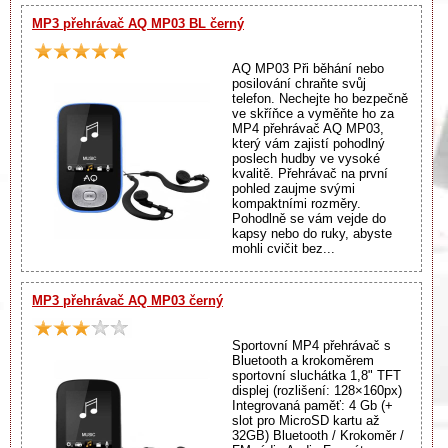
MP3 přehrávač AQ MP03 BL černý
AQ MP03 Při běhání nebo
posilování chraňte svůj
telefon. Nechejte ho bezpečně
ve skříňce a vyměňte ho za
MP4 přehrávač AQ MP03,
který vám zajistí pohodlný
poslech hudby ve vysoké
kvalitě. Přehrávač na první
pohled zaujme svými
kompaktními rozměry.
Pohodlně se vám vejde do
kapsy nebo do ruky, abyste
mohli cvičit bez...
MP3 přehrávač AQ MP03 černý
Sportovní MP4 přehrávač s
Bluetooth a krokoměrem
sportovní sluchátka 1,8" TFT
displej (rozlišení: 128×160px)
Integrovaná paměť: 4 Gb (+
slot pro MicroSD kartu až
32GB) Bluetooth / Krokoměr /