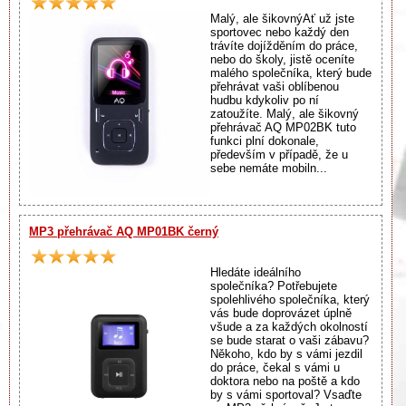
Malý, ale šikovnýAť už jste
sportovec nebo každý den
trávíte dojížděním do práce,
nebo do školy, jistě oceníte
malého společníka, který bude
přehrávat vaši oblíbenou
hudbu kdykoliv po ní
zatoužíte. Malý, ale šikovný
přehrávač AQ MP02BK tuto
funkci plní dokonale,
především v případě, že u
sebe nemáte mobiln...
MP3 přehrávač AQ MP01BK černý
Hledáte ideálního
společníka? Potřebujete
spolehlivého společníka, který
vás bude doprovázet úplně
všude a za každých okolností
se bude starat o vaši zábavu?
Někoho, kdo by s vámi jezdil
do práce, čekal s vámi u
doktora nebo na poště a kdo
by s vámi sportoval? Vsaďte