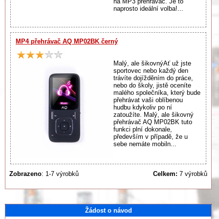
na MP3 přehrávač. Je to
naprosto ideální volba!...
MP4 přehrávač AQ MP02BK černý
Malý, ale šikovnýAť už jste
sportovec nebo každý den
trávíte dojížděním do práce,
nebo do školy, jistě oceníte
malého společníka, který bude
přehrávat vaši oblíbenou
hudbu kdykoliv po ní
zatoužíte. Malý, ale šikovný
přehrávač AQ MP02BK tuto
funkci plní dokonale,
především v případě, že u
sebe nemáte mobiln...
Zobrazeno
: 1-7 výrobků
Celkem:
7 výrobků
Žádost o návod