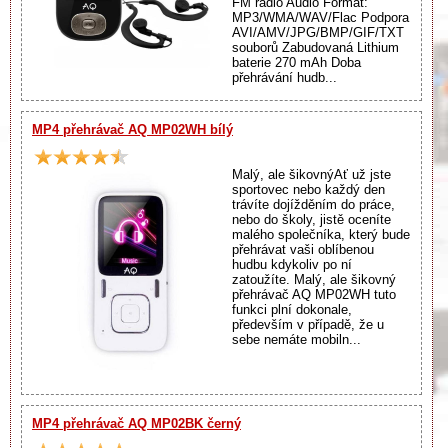
FM rádio Audio Formát:
MP3/WMA/WAV/Flac Podpora
AVI/AMV/JPG/BMP/GIF/TXT
souborů Zabudovaná Lithium
baterie 270 mAh Doba
přehrávání hudb...
MP4 přehrávač AQ MP02WH bílý
Malý, ale šikovnýAť už jste
sportovec nebo každý den
trávíte dojížděním do práce,
nebo do školy, jistě oceníte
malého společníka, který bude
přehrávat vaši oblíbenou
hudbu kdykoliv po ní
zatoužíte. Malý, ale šikovný
přehrávač AQ MP02WH tuto
funkci plní dokonale,
především v případě, že u
sebe nemáte mobiln...
MP4 přehrávač AQ MP02BK černý