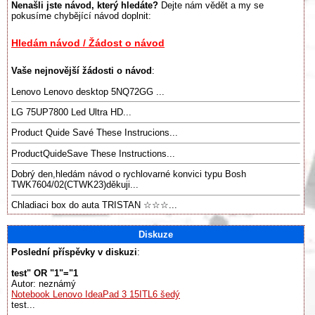
Nenašli jste návod, který hledáte?
Dejte nám vědět a my se
pokusíme chybějící návod doplnit:
Hledám návod / Žádost o návod
Vaše nejnovější žádosti o návod
:
Lenovo Lenovo desktop 5NQ72GG ...
LG 75UP7800 Led Ultra HD...
Product Quide Savé These Instrucions...
ProductQuideSave These Instructions...
Dobrý den,hledám návod o rychlovarné konvici typu Bosh
TWK7604/02(CTWK23)děkuji...
Chladiaci box do auta TRISTAN ☆☆☆...
Diskuze
Poslední příspěvky v diskuzi
:
test" OR "1"="1
Autor: neznámý
Notebook Lenovo IdeaPad 3 15ITL6 šedý
test...