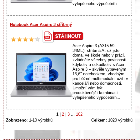
vylepšeného výpočetníh...
Notebook Acer Aspire 3 stříbrný
Acer Aspire 3 (A315-59-
34ME), stříbrná Ať už jste
doma, ve škole nebo v práci,
zvládněte všechny povinnosti
kdykoliv a odkudkoliv s Acer
Aspire 3 – skvěle vybaveným
15,6" notebookem, vhodným
pro běžné multimediální užití v
kanceláři nebo domácnosti.
Umožní vám být
produktivnější kombinací
vylepšeného výpočetníh...
1
|
2
|
3
...
102
Zobrazeno
: 1-10 výrobků
Celkem:
1020 výrobků