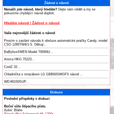
Žádost o návod
Nenašli jste návod, který hledáte?
Dejte nám vědět a my se
pokusíme chybějící návod doplnit:
Hledám návod / Žádost o návod
Vaše nejnovější žádosti o návod
:
Prosím o zaslání návodu k obsluze automatické pračky Candy, model
CSO 1285TW4/1-S. Děkuji...
BaByliss®️MEN Model 7056NU...
Amica HKG 75223...
CoolZ 32...
Chladnička s mrazákem LG GBB60SWGFS návod ...
WD-80150SUP...
Diskuze
Poslední příspěvky v diskuzi
:
Boční vůle štípacího pístu.
Autor: Blaho
Štípač dříví Scheppach HL 1200s