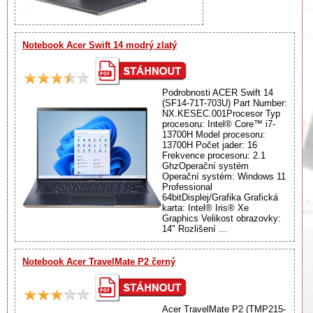
Notebook Acer Swift 14 modrý zlatý
Podrobnosti ACER Swift 14
(SF14-71T-703U) Part Number:
NX.KESEC.001Procesor Typ
procesoru: Intel® Core™ i7-
13700H Model procesoru:
13700H Počet jader: 16
Frekvence procesoru: 2.1
GhzOperační systém
Operační systém: Windows 11
Professional
64bitDisplej/Grafika Grafická
karta: Intel® Iris® Xe
Graphics Velikost obrazovky:
14" Rozlišení ...
Notebook Acer TravelMate P2 černý
Acer TravelMate P2 (TMP215-