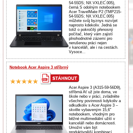
54-55DS; NX.VXLEC.005),
černá S odolným notebookem
Acer TravelMate P2 (TMP215-
54-55DS; NX.VXLEC.005)
můžete svůj byznys rozvíjet
naprosto kdekoliv. Jedná se
totiž o pokročilý přenosný
počítač, který vám zajistí
plnohodnotné zázemí pro
nerušenou práci nejen
v kanceláři, ale i na cestách.
Vysoce...
Notebook Acer Aspire 3 stříbrný
Acer Aspire 3 (A315-59-56D9),
stříbrná Ať už jste doma, ve
škole nebo v práci, zvládněte
všechny povinnosti kdykoliv a
odkudkoliv s Acer Aspire 3 –
skvěle vybaveným 15,6"
notebookem, vhodným pro
běžné multimediální užití v
kanceláři nebo domácnosti.
Umožní vám být
produktivnější kombinací