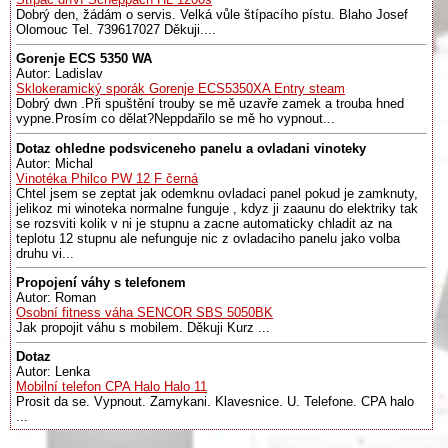
Dobrý den, žádám o servis. Velká vůle štípacího pístu. Blaho Josef
Olomouc Tel. 739617027 Děkuji....
Gorenje ECS 5350 WA
Autor: Ladislav
Sklokeramický sporák Gorenje ECS5350XA Entry steam
Dobrý dwn .Při spuštění trouby se mě uzavře zamek a trouba hned
vypne.Prosím co dělat?Neppdařilo se mě ho vypnout...
Dotaz ohledne podsviceneho panelu a ovladani vinoteky
Autor: Michal
Vinotéka Philco PW 12 F černá
Chtel jsem se zeptat jak odemknu ovladaci panel pokud je zamknuty,
jelikoz mi winoteka normalne funguje , kdyz ji zaaunu do elektriky tak
se rozsviti kolik v ni je stupnu a zacne automaticky chladit az na
teplotu 12 stupnu ale nefunguje nic z ovladaciho panelu jako volba
druhu vi...
Propojení váhy s telefonem
Autor: Roman
Osobní fitness váha SENCOR SBS 5050BK
Jak propojit váhu s mobilem. Děkuji Kurz ...
Dotaz
Autor: Lenka
Mobilní telefon CPA Halo Halo 11
Prosit da se. Vypnout. Zamykani. Klavesnice. U. Telefone. CPA halo
...