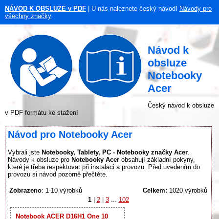
NÁVOD K OBSLUZE v PDF
| U nás naleznete český návod!
Návody pro
všechny značky
Návod k
obsluze
Notebooky
Acer
Český návod k obsluze
v PDF formátu ke stažení
Návod pro Notebooky Acer
Vybrali jste
Notebooky, Tablety, PC - Notebooky značky Acer
.
Návody k obsluze pro
Notebooky Acer
obsahují základní pokyny,
které je třeba respektovat při instalaci a provozu. Před uvedením do
provozu si návod pozorně přečtěte.
Zobrazeno
: 1-10 výrobků
Celkem:
1020 výrobků
1
|
2
|
3
...
102
Notebook ACER D16H1 One 10