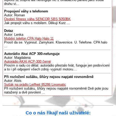
druhu vi...
Propojení váhy s telefonem
Autor: Roman
Osobní fitness váha SENCOR SBS 5050BK
Jak propojit váhu s mobilem. Děkuji Kurz ...
Dotaz
Autor: Lenka
Mobilní telefon CPA Halo Halo 11
Prosit da se. Vypnout. Zamykani. Klavesnice. U. Telefone. CPA halo
...
Autorádio Akai ACP 300-nefunguje
Autor: Magdalena
Autorádio AKAI ACP-300 černé
Prosím o radu co dělat: autorádio přestalo hrát, funguje jen podsvícení
a to i při odpojení všech zdroj- vypnutí motoru....
Při rozložení sušáku, šňůry nejsou napjaté rovnoměrně
Autor: Alois
Sušák na prádlo Leifheit 85286 Linomatic
Při rozložení sušáku, šňůry nejsou napjaté rovnoměrně Dvě pole jsou
natažený a dvě povolení ...
Co o nás říkají naši uživatelé: