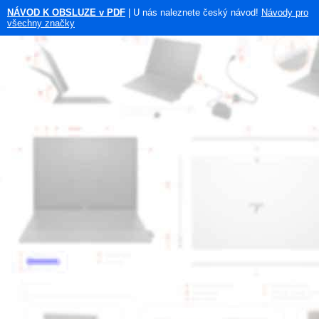
NÁVOD K OBSLUZE v PDF
| U nás naleznete český návod!
Návody pro
všechny značky