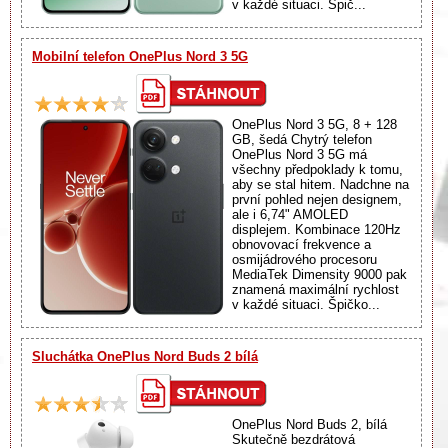
v každé situaci. Špič...
Mobilní telefon OnePlus Nord 3 5G
OnePlus Nord 3 5G, 8 + 128
GB, šedá Chytrý telefon
OnePlus Nord 3 5G má
všechny předpoklady k tomu,
aby se stal hitem. Nadchne na
první pohled nejen designem,
ale i 6,74" AMOLED
displejem. Kombinace 120Hz
obnovovací frekvence a
osmijádrového procesoru
MediaTek Dimensity 9000 pak
znamená maximální rychlost
v každé situaci. Špičko...
Sluchátka OnePlus Nord Buds 2 bílá
OnePlus Nord Buds 2, bílá
Skutečně bezdrátová