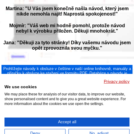
Martina: "U Vás jsem konečně našla návod, který jsem
nikde nemohla najít! Naprostá spokojenost!"
Mojmír: "Váš web mi hodně pomohl, protože návod
nebyl k výrobku přiložen. Děkuji mnohokrát."
Jana: "Děkuji za tyto stránky! Díky vašemu návodu jsem
opět zprovoznila svou myčku."
Prohlížejte návody k obsluze v češtine v naší online knihovně, manuály a
příručky k obsluze ke stažení ve formátu PDF. Databáze s návody je
neustále aktualizována a doplňována o nové výrobky. Sháníte návod?
Privacy policy
Požádejte nás!
NAVOD-K-OBSLUZE.cz
|
Jak přeložit PDF do češtiny
|
Kontakt
|
We use cookies
DMCA
© 2026
We may place these for analysis of our visitor data, to improve our website,
show personalised content and to give you a great website experience. For
more information about the cookies we use open the settings.
Accept all
Deny
No, adjust