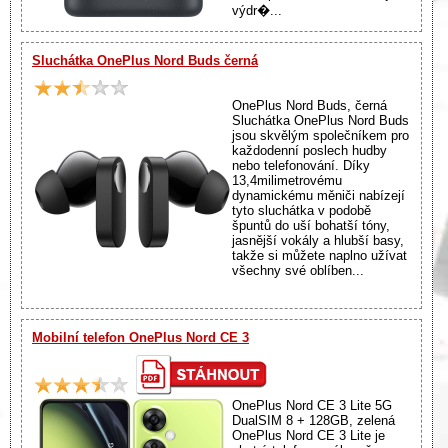
výdr�...
Sluchátka OnePlus Nord Buds černá
OnePlus Nord Buds, černá
Sluchátka OnePlus Nord Buds
jsou skvělým společníkem pro
každodenní poslech hudby
nebo telefonování. Díky
13,4milimetrovému
dynamickému měniči nabízejí
tyto sluchátka v podobě
špuntů do uší bohatší tóny,
jasnější vokály a hlubší basy,
takže si můžete naplno užívat
všechny své oblíben...
Mobilní telefon OnePlus Nord CE 3
OnePlus Nord CE 3 Lite 5G
DualSIM 8 + 128GB, zelená
OnePlus Nord CE 3 Lite je