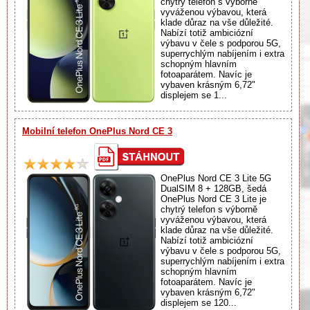
chytrý telefon s výborně
vyváženou výbavou, která
klade důraz na vše důležité.
Nabízí totiž ambiciózní
výbavu v čele s podporou 5G,
superrychlým nabíjením i extra
schopným hlavním
fotoaparátem. Navíc je
vybaven krásným 6,72"
displejem se 1...
Mobilní telefon OnePlus Nord CE 3
OnePlus Nord CE 3 Lite 5G
DualSIM 8 + 128GB, šedá
OnePlus Nord CE 3 Lite je
chytrý telefon s výborně
vyváženou výbavou, která
klade důraz na vše důležité.
Nabízí totiž ambiciózní
výbavu v čele s podporou 5G,
superrychlým nabíjením i extra
schopným hlavním
fotoaparátem. Navíc je
vybaven krásným 6,72"
displejem se 120...