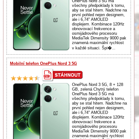
OnePlus Nord 3 5G má
všechny předpoklady k tomu,
aby se stal hitem. Nadchne na
první pohled nejen designem,
ale i 6,74" AMOLED
displejem. Kombinace 120Hz
obnovovací frekvence a
osmijádrového procesoru
MediaTek Dimensity 9000 pak
znamená maximální rychlost
v každé situaci. Špi�...
Mobilní telefon OnePlus Nord 3 5G
OnePlus Nord 3 5G, 8 + 128
GB, zelená Chytrý telefon
OnePlus Nord 3 5G má
všechny předpoklady k tomu,
aby se stal hitem. Nadchne na
první pohled nejen designem,
ale i 6,74" AMOLED
displejem. Kombinace 120Hz
obnovovací frekvence a
osmijádrového procesoru
MediaTek Dimensity 9000 pak
znamená maximální rychlost