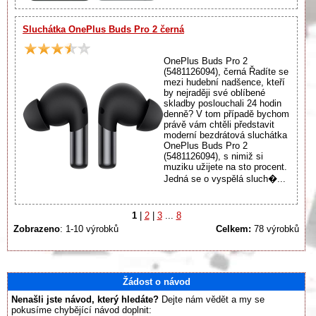
Sluchátka OnePlus Buds Pro 2 černá
OnePlus Buds Pro 2
(5481126094), černá Řadíte se
mezi hudební nadšence, kteří
by nejraději své oblíbené
skladby poslouchali 24 hodin
denně? V tom případě bychom
právě vám chtěli představit
moderní bezdrátová sluchátka
OnePlus Buds Pro 2
(5481126094), s nimiž si
muziku užijete na sto procent.
Jedná se o vyspělá sluch�...
1
|
2
|
3
...
8
Zobrazeno
: 1-10 výrobků
Celkem:
78 výrobků
Žádost o návod
Nenašli jste návod, který hledáte?
Dejte nám vědět a my se
pokusíme chybějící návod doplnit: