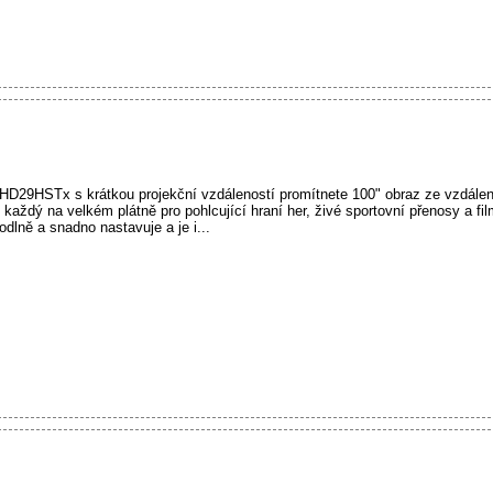
29HSTx s krátkou projekční vzdáleností promítnete 100" obraz ze vzdáleno
e každý na velkém plátně pro pohlcující hraní her, živé sportovní přenosy a f
dlně a snadno nastavuje a je i...