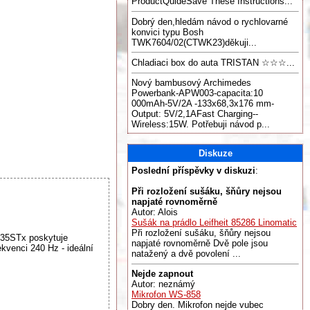
ProductQuideSave These Instructions...
Dobrý den,hledám návod o rychlovarné
konvici typu Bosh
TWK7604/02(CTWK23)děkuji...
Chladiaci box do auta TRISTAN ☆☆☆...
Nový bambusový Archimedes
Powerbank-APW003-capacita:10
000mAh-5V/2A -133x68,3x176 mm-
Output: 5V/2,1AFast Charging--
Wireless:15W. Potřebuji návod p...
Diskuze
Poslední příspěvky v diskuzi
:
Při rozložení sušáku, šňůry nejsou
napjaté rovnoměrně
Autor: Alois
Sušák na prádlo Leifheit 85286 Linomatic
Při rozložení sušáku, šňůry nejsou
HD35STx poskytuje
napjaté rovnoměrně Dvě pole jsou
venci 240 Hz - ideální
natažený a dvě povolení ...
Nejde zapnout
Autor: neznámý
Mikrofon WS-858
Dobry den. Mikrofon nejde vubec