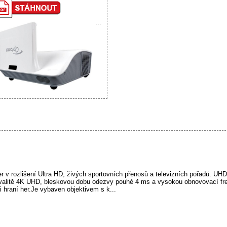
...
 v rozlišení Ultra HD, živých sportovních přenosů a televizních pořadů. U
valitě 4K UHD, bleskovou dobu odezvy pouhé 4 ms a vysokou obnovovací frek
 hraní her.Je vybaven objektivem s k...