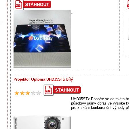
...
Projektor Optoma UHD35STx bílý
UHD35STx Ponořte se do světa her
působivý jasný obraz ve vysoké k
pro získání konkurenční výhody při