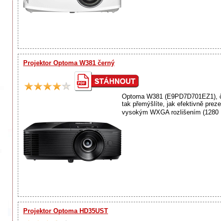
Projektor Optoma W381 černý
Optoma W381 (E9PD7D701EZ1), če
tak přemýšlíte, jak efektivně prez
vysokým WXGA rozlišením (1280 ×
Projektor Optoma HD35UST