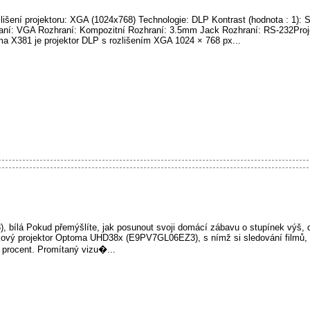
išení projektoru: XGA (1024x768) Technologie: DLP Kontrast (hodnota : 1): S
aní: VGA Rozhraní: Kompozitní Rozhraní: 3.5mm Jack Rozhraní: RS-232Pro
a X381 je projektor DLP s rozlišením XGA 1024 × 768 px...
lá Pokud přemýšlíte, jak posunout svoji domácí zábavu o stupínek výš, dá
kový projektor Optoma UHD38x (E9PV7GL06EZ3), s nímž si sledování filmů, h
o procent. Promítaný vizu�...