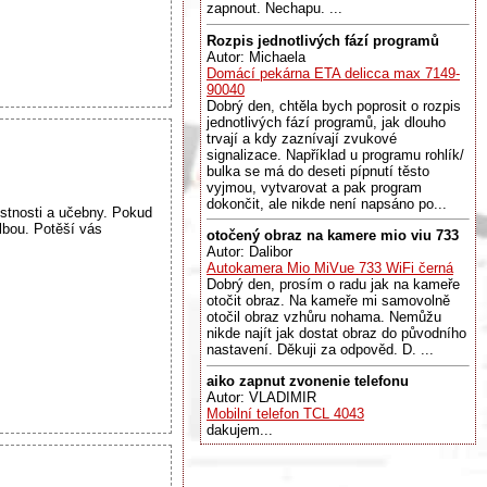
zapnout. Nechapu. ...
Rozpis jednotlivých fází programů
Autor: Michaela
Domácí pekárna ETA delicca max 7149-
90040
Dobrý den, chtěla bych poprosit o rozpis
jednotlivých fází programů, jak dlouho
trvají a kdy zaznívají zvukové
signalizace. Například u programu rohlík/
bulka se má do deseti pípnutí těsto
vyjmou, vytvarovat a pak program
dokončit, ale nikde není napsáno po...
tnosti a učebny. Pokud
olbou. Potěší vás
otočený obraz na kamere mio viu 733
Autor: Dalibor
Autokamera Mio MiVue 733 WiFi černá
Dobrý den, prosím o radu jak na kameře
otočit obraz. Na kameře mi samovolně
otočil obraz vzhůru nohama. Nemůžu
nikde najít jak dostat obraz do původního
nastavení. Děkuji za odpověd. D. ...
aiko zapnut zvonenie telefonu
Autor: VLADIMIR
Mobilní telefon TCL 4043
dakujem...