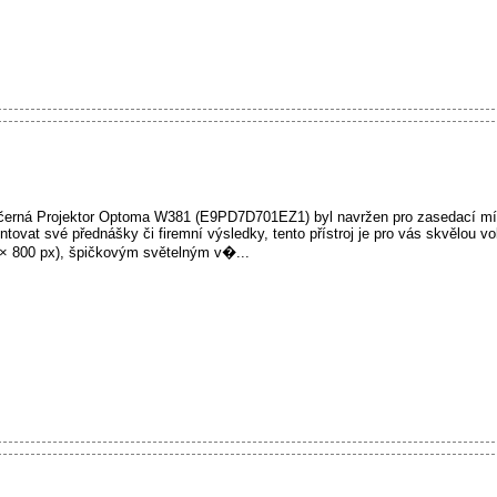
rná Projektor Optoma W381 (E9PD7D701EZ1) byl navržen pro zasedací mís
entovat své přednášky či firemní výsledky, tento přístroj je pro vás skvělou v
 800 px), špičkovým světelným v�...