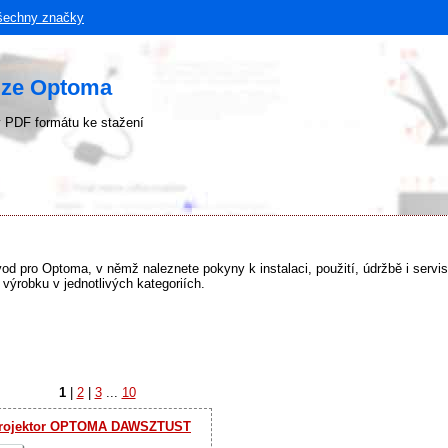
šechny značky
uze Optoma
 PDF formátu ke stažení
ávod pro Optoma, v němž naleznete pokyny k instalaci, použití, údržbě i serv
ýrobku v jednotlivých kategoriích.
1
|
2
|
3
...
10
rojektor OPTOMA DAWSZTUST