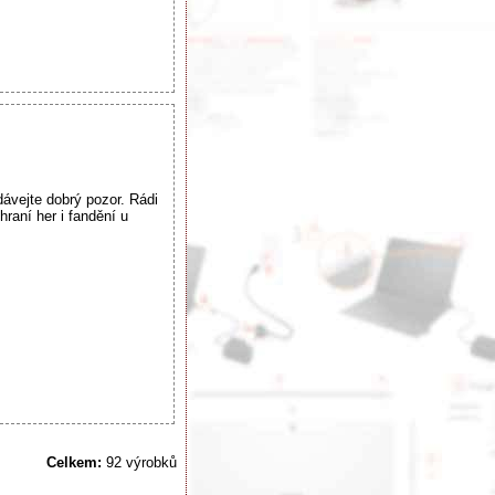
vejte dobrý pozor. Rádi
raní her i fandění u
Celkem:
92 výrobků