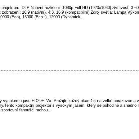
 projektoru: DLP Nativní rozlišení: 1080p Full HD (1920x1080) Svítivost: 3 
 zobrazení: 16:9 (nativní), 4:3, 16:9 (kompatibilní) Zdroj světla: Lampa Výk
10000 (Eco), 15000 (Eco+), 12000 (Dynamick...
y vysokému jasu HD29HLVx. Prožijte každý okamžik na velké obrazovce a vyc
lmy.Tento kompaktní projektor s vysokým jasem, který se pohodlně a snadno na
i sportovní fanoušci mohou...