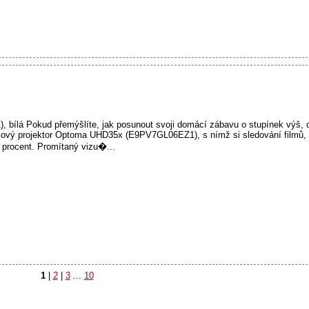
lá Pokud přemýšlíte, jak posunout svoji domácí zábavu o stupínek výš, dá
kový projektor Optoma UHD35x (E9PV7GL06EZ1), s nímž si sledování filmů, h
o procent. Promítaný vizu�...
1
|
2
|
3
...
10