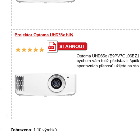
Projektor Optoma UHD35x bílý
Optoma UHD35x (E9PV7GL06EZ1), bí
bychom vám totiž představili špič
sportovních přenosů užijete na st
Zobrazeno
: 1-10 výrobků