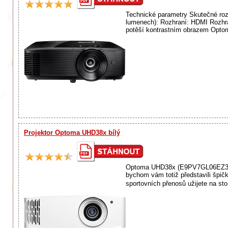
Technické parametry Skutečné rozl
lumenech): Rozhraní: HDMI Rozhr
potěší kontrastním obrazem Optom
Projektor Optoma UHD38x bílý
Optoma UHD38x (E9PV7GL06EZ3), bí
bychom vám totiž představili špič
sportovních přenosů užijete na st