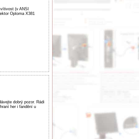
vítivost (v ANSI
jektor Optoma X381
vejte dobrý pozor. Rádi
raní her i fandění u