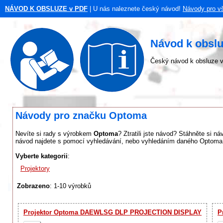
NÁVOD K OBSLUZE v PDF
| U nás naleznete český návod!
Návody pro v
Návod k obsl
Český návod k obsluze v
Návody pro značku Optoma
Nevíte si rady s výrobkem
Optoma
? Ztratili jste návod? Stáhněte si n
návod najdete s pomocí vyhledávání, nebo vyhledáním daného Optoma v
Vyberte kategorii
:
Projektory
Zobrazeno
: 1-10 výrobků
Projektor Optoma DAEWLSG DLP PROJECTION DISPLAY
P