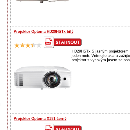
Projektor Optoma HD29HSTx bílý
HD29HSTx S jasným projektorem HD
jeden metr. Vnímejte akci a zažijt
projektor s vysokým jasem se poho
Projektor Optoma X381 černý