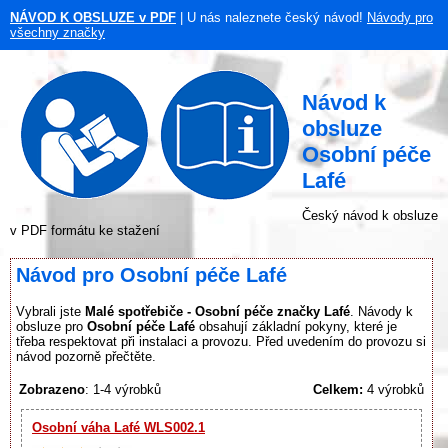
NÁVOD K OBSLUZE v PDF
| U nás naleznete český návod!
Návody pro
všechny značky
Návod k
obsluze
Osobní péče
Lafé
Český návod k obsluze
v PDF formátu ke stažení
Návod pro Osobní péče Lafé
Vybrali jste
Malé spotřebiče - Osobní péče značky Lafé
. Návody k
obsluze pro
Osobní péče Lafé
obsahují základní pokyny, které je
třeba respektovat při instalaci a provozu. Před uvedením do provozu si
návod pozorně přečtěte.
Zobrazeno
: 1-4 výrobků
Celkem:
4 výrobků
Osobní váha Lafé WLS002.1