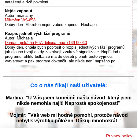
natažený a dvě povolení ...
Nejde zapnout
Autor: neznámý
Mikrofon WS-858
Dobry den. Mikrofon nejde vubec zapnout. Nechapu. ...
Rozpis jednotlivých fází programů
Autor: Michaela
Domácí pekárna ETA delicca max 7149-90040
Dobrý den, chtěla bych poprosit o rozpis jednotlivých fází programů,
jak dlouho trvají a kdy zaznívají zvukové signalizace. Například u
programu rohlík/ bulka se má do deseti pípnutí těsto vyjmou,
vytvarovat a pak program dokončit, ale nikde není napsáno po...
Co o nás říkají naši uživatelé:
Martina: "U Vás jsem konečně našla návod, který jsem
nikde nemohla najít! Naprostá spokojenost!"
Mojmír: "Váš web mi hodně pomohl, protože návod
nebyl k výrobku přiložen. Děkuji mnohokrát."
Jana: "Děkuji za tyto stránky! Díky vašemu návodu jsem
Privacy policy