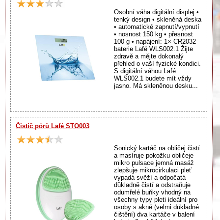
Osobní váha digitální displej •
tenký design • skleněná deska
• automatické zapnutí/vypnutí
• nosnost 150 kg • přesnost
100 g • napájení: 1× CR2032
baterie Lafé WLS002.1 Žijte
zdravě a mějte dokonalý
přehled o vaší fyzické kondici.
S digitální váhou Lafé
WLS002.1 budete mít vždy
jasno. Má skleněnou desku...
Čistič pórů Lafé STO003
Sonický kartáč na obličej čistí
a masíruje pokožku obličeje
mikro pulsace jemná masáž
zlepšuje mikrocirkulaci pleť
vypadá svěží a odpočatá
důkladně čistí a odstraňuje
odumřelé buňky vhodný na
všechny typy pleti ideální pro
osoby s akné (velmi důkladné
čištění) dva kartáče v balení