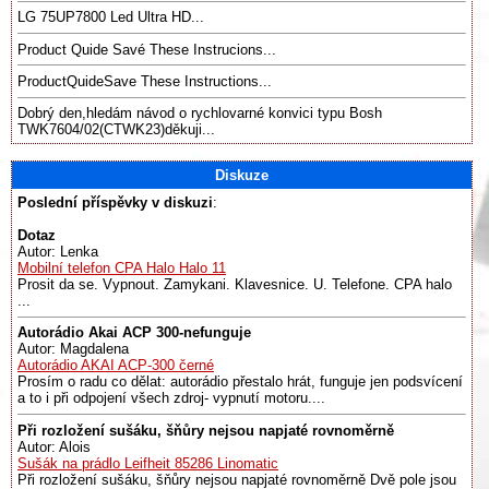
LG 75UP7800 Led Ultra HD...
Product Quide Savé These Instrucions...
ProductQuideSave These Instructions...
Dobrý den,hledám návod o rychlovarné konvici typu Bosh
TWK7604/02(CTWK23)děkuji...
Diskuze
Poslední příspěvky v diskuzi
:
Dotaz
Autor: Lenka
Mobilní telefon CPA Halo Halo 11
Prosit da se. Vypnout. Zamykani. Klavesnice. U. Telefone. CPA halo
...
Autorádio Akai ACP 300-nefunguje
Autor: Magdalena
Autorádio AKAI ACP-300 černé
Prosím o radu co dělat: autorádio přestalo hrát, funguje jen podsvícení
a to i při odpojení všech zdroj- vypnutí motoru....
Při rozložení sušáku, šňůry nejsou napjaté rovnoměrně
Autor: Alois
Sušák na prádlo Leifheit 85286 Linomatic
Při rozložení sušáku, šňůry nejsou napjaté rovnoměrně Dvě pole jsou