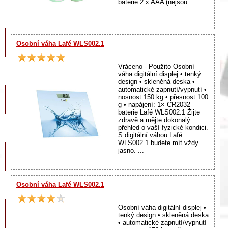
baterie 2 x AAA (nejsou...
Osobní váha Lafé WLS002.1
Vráceno - Použito Osobní
váha digitální displej • tenký
design • skleněná deska •
automatické zapnutí/vypnutí •
nosnost 150 kg • přesnost 100
g • napájení: 1× CR2032
baterie Lafé WLS002.1 Žijte
zdravě a mějte dokonalý
přehled o vaší fyzické kondici.
S digitální váhou Lafé
WLS002.1 budete mít vždy
jasno. ...
Osobní váha Lafé WLS002.1
Osobní váha digitální displej •
tenký design • skleněná deska
• automatické zapnutí/vypnutí