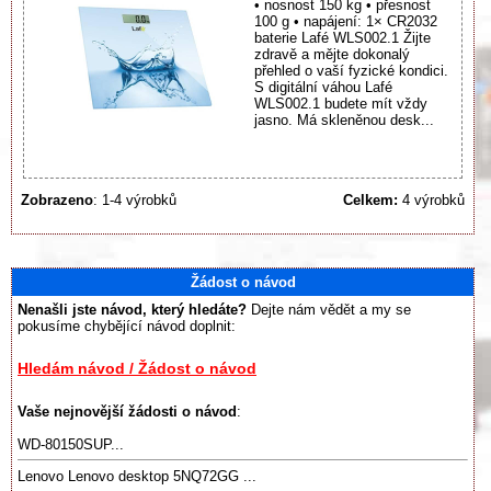
• nosnost 150 kg • přesnost
100 g • napájení: 1× CR2032
baterie Lafé WLS002.1 Žijte
zdravě a mějte dokonalý
přehled o vaší fyzické kondici.
S digitální váhou Lafé
WLS002.1 budete mít vždy
jasno. Má skleněnou desk...
Zobrazeno
: 1-4 výrobků
Celkem:
4 výrobků
Žádost o návod
Nenašli jste návod, který hledáte?
Dejte nám vědět a my se
pokusíme chybějící návod doplnit:
Hledám návod / Žádost o návod
Vaše nejnovější žádosti o návod
:
WD-80150SUP...
Lenovo Lenovo desktop 5NQ72GG ...