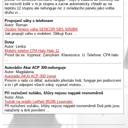
se rozsviti kolik v ni je stupnu a zacne automaticky chladit az na
teplotu 12 stupnu ale nefunguje nic z ovladaciho panelu jako volba
druhu vi...
Propojení váhy s telefonem
Autor: Roman
Osobní fitness váha SENCOR SBS 5050BK
Jak propojit váhu s mobilem. Děkuji Kurz ...
Dotaz
Autor: Lenka
Mobilní telefon CPA Halo Halo 11
Prosit da se. Vypnout. Zamykani. Klavesnice. U. Telefone. CPA halo
...
Autorádio Akai ACP 300-nefunguje
Autor: Magdalena
Autorádio AKAI ACP-300 černé
Prosím o radu co dělat: autorádio přestalo hrát, funguje jen podsvícení
a to i při odpojení všech zdroj- vypnutí motoru....
Při rozložení sušáku, šňůry nejsou napjaté rovnoměrně
Autor: Alois
Sušák na prádlo Leifheit 85286 Linomatic
Při rozložení sušáku, šňůry nejsou napjaté rovnoměrně Dvě pole jsou
natažený a dvě povolení ...