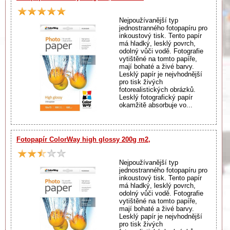
Nejpoužívanější typ
jednostranného fotopapíru pro
inkoustový tisk. Tento papír
má hladký, lesklý povrch,
odolný vůči vodě. Fotografie
vytištěné na tomto papíře,
mají bohaté a živé barvy.
Lesklý papír je nejvhodnější
pro tisk živých
fotorealistických obrázků.
Lesklý fotografický papír
okamžitě absorbuje vo...
Fotopapír ColorWay high glossy 200g m2,
Nejpoužívanější typ
jednostranného fotopapíru pro
inkoustový tisk. Tento papír
má hladký, lesklý povrch,
odolný vůči vodě. Fotografie
vytištěné na tomto papíře,
mají bohaté a živé barvy.
Lesklý papír je nejvhodnější
pro tisk živých