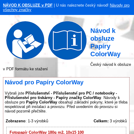
NÁVOD K OBSLUZE v PDF
| U nás naleznete český návod!
Návody pro
všechny značky
Návod k
obsluze
Papíry
ColorWay
Český návod k obsluze
v PDF formátu ke stažení
Návod pro Papíry ColorWay
Vybrali jste
Příslušenství - Příslušenství pro PC / notebooky -
Příslušenství pro tiskárny - Papíry značky ColorWay
. Návody k
obsluze pro
Papíry ColorWay
obsahují základní pokyny, které je třeba
respektovat při instalaci a provozu. Před uvedením do provozu si
návod pozorně přečtěte.
Zobrazeno
: 1-3 výrobků
Celkem:
3 výrobků
Fotopapír ColorWay 180g m2, 10x15 100