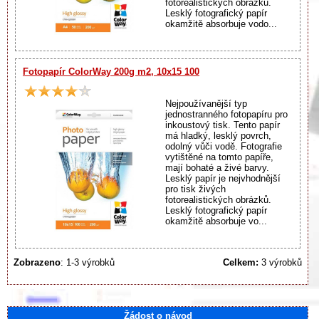
fotorealistických obrázků.
Lesklý fotografický papír
okamžitě absorbuje vodo...
Fotopapír ColorWay 200g m2, 10x15 100
Nejpoužívanější typ
jednostranného fotopapíru pro
inkoustový tisk. Tento papír
má hladký, lesklý povrch,
odolný vůči vodě. Fotografie
vytištěné na tomto papíře,
mají bohaté a živé barvy.
Lesklý papír je nejvhodnější
pro tisk živých
fotorealistických obrázků.
Lesklý fotografický papír
okamžitě absorbuje vo...
Zobrazeno
: 1-3 výrobků
Celkem:
3 výrobků
Žádost o návod