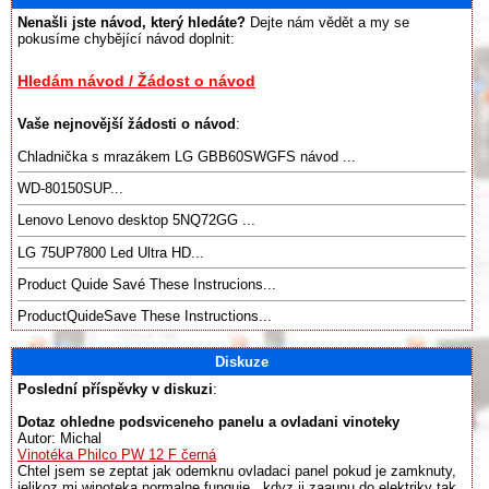
Nenašli jste návod, který hledáte?
Dejte nám vědět a my se
pokusíme chybějící návod doplnit:
Hledám návod / Žádost o návod
Vaše nejnovější žádosti o návod
:
Chladnička s mrazákem LG GBB60SWGFS návod ...
WD-80150SUP...
Lenovo Lenovo desktop 5NQ72GG ...
LG 75UP7800 Led Ultra HD...
Product Quide Savé These Instrucions...
ProductQuideSave These Instructions...
Diskuze
Poslední příspěvky v diskuzi
:
Dotaz ohledne podsviceneho panelu a ovladani vinoteky
Autor: Michal
Vinotéka Philco PW 12 F černá
Chtel jsem se zeptat jak odemknu ovladaci panel pokud je zamknuty,
jelikoz mi winoteka normalne funguje , kdyz ji zaaunu do elektriky tak