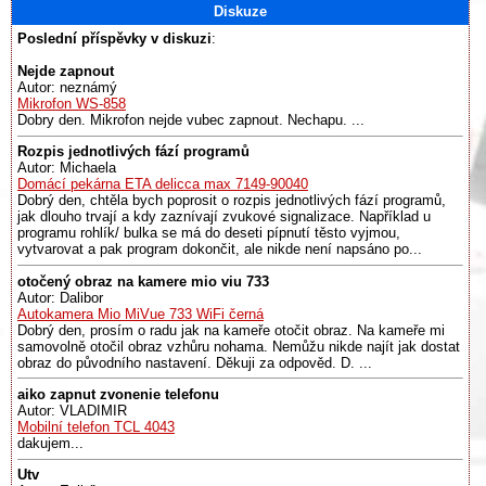
Diskuze
Poslední příspěvky v diskuzi
:
Nejde zapnout
Autor: neznámý
Mikrofon WS-858
Dobry den. Mikrofon nejde vubec zapnout. Nechapu. ...
Rozpis jednotlivých fází programů
Autor: Michaela
Domácí pekárna ETA delicca max 7149-90040
Dobrý den, chtěla bych poprosit o rozpis jednotlivých fází programů,
jak dlouho trvají a kdy zaznívají zvukové signalizace. Například u
programu rohlík/ bulka se má do deseti pípnutí těsto vyjmou,
vytvarovat a pak program dokončit, ale nikde není napsáno po...
otočený obraz na kamere mio viu 733
Autor: Dalibor
Autokamera Mio MiVue 733 WiFi černá
Dobrý den, prosím o radu jak na kameře otočit obraz. Na kameře mi
samovolně otočil obraz vzhůru nohama. Nemůžu nikde najít jak dostat
obraz do původního nastavení. Děkuji za odpověd. D. ...
aiko zapnut zvonenie telefonu
Autor: VLADIMIR
Mobilní telefon TCL 4043
dakujem...
Utv