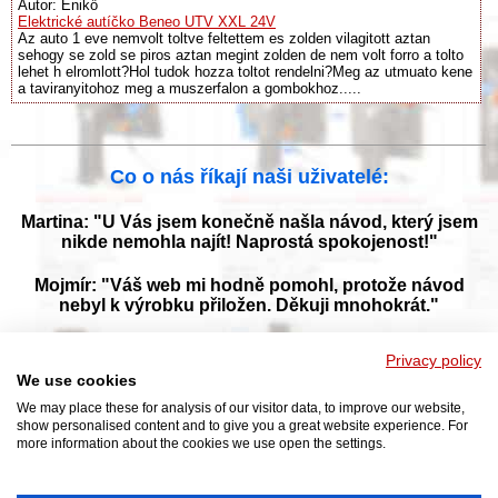
Autor: Enikő
Elektrické autíčko Beneo UTV XXL 24V
Az auto 1 eve nemvolt toltve feltettem es zolden vilagitott aztan
sehogy se zold se piros aztan megint zolden de nem volt forro a tolto
lehet h elromlott?Hol tudok hozza toltot rendelni?Meg az utmuato kene
a taviranyitohoz meg a muszerfalon a gombokhoz.....
Co o nás říkají naši uživatelé:
Martina: "U Vás jsem konečně našla návod, který jsem
nikde nemohla najít! Naprostá spokojenost!"
Mojmír: "Váš web mi hodně pomohl, protože návod
nebyl k výrobku přiložen. Děkuji mnohokrát."
Jana: "Děkuji za tyto stránky! Díky vašemu návodu jsem
Privacy policy
opět zprovoznila svou myčku."
We use cookies
We may place these for analysis of our visitor data, to improve our website,
show personalised content and to give you a great website experience. For
more information about the cookies we use open the settings.
Prohlížejte návody k obsluze v češtine v naší online knihovně, manuály a
příručky k obsluze ke stažení ve formátu PDF. Databáze s návody je
neustále aktualizována a doplňována o nové výrobky. Sháníte návod?
Požádejte nás!