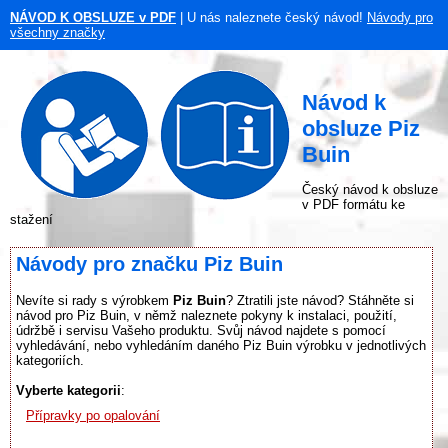
NÁVOD K OBSLUZE v PDF
| U nás naleznete český návod!
Návody pro
všechny značky
Návod k
obsluze Piz
Buin
Český návod k obsluze
v PDF formátu ke
stažení
Návody pro značku Piz Buin
Nevíte si rady s výrobkem
Piz Buin
? Ztratili jste návod? Stáhněte si
návod pro Piz Buin, v němž naleznete pokyny k instalaci, použití,
údržbě i servisu Vašeho produktu. Svůj návod najdete s pomocí
vyhledávání, nebo vyhledáním daného Piz Buin výrobku v jednotlivých
kategoriích.
Vyberte kategorii
:
Přípravky po opalování