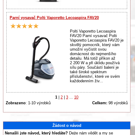
Parní vysavač Polti Vaporetto Lecoaspira FAV20
Polti Vaporetto Lecoaspira
FAV20 Parní vysavač Polti
Vaporetto Lecoaspira FAV20 je
skvělý pomocník, který vám
umožní vyčistit svou
domácnost do nejmenšího
detailu. Má totiž příkon až
2 200 W a při úklidu používá
sílu páry. Součástí balení je
také široké spektrum
příslušenství, které ve svém
každodenním živ...
1
|
2
|
3
...
10
Zobrazeno
: 1-10 výrobků
Celkem:
98 výrobků
Žádost o návod
Nenašli jste návod, který hledáte?
Dejte nám vědět a my se