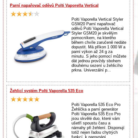
Parní napařovač oděvů Polti Vaporella Vertical
Polti Vaporella Vertical Styler
GSM20 Parní napařovač
oděvů Polti Vaporella Vertical
Styler GSM20 je skvělým
pomocníkem, na kterého
během chvíle zaručeně nedáte
dopustit. Má příkon 1 000 W a
parní výkon až 24 g za
minutu. S jeho pomocí můžete
dát jednou provždy sbohem
dlouhému sezení u žehlicího
prkna. Univerzální p...
Žehlicí systém Polti Vaporella 535 Eco
Polti Vaporella 535 Eco Pro
Žehlička a parní generátor
Polti Vaporella 535 Eco Pro
jsou skvělé duo, které vám
ušetří spoustu času a
námahy při žehlení. Disponují
totiž nejen řadou chytrých
funkcí, k narovnání