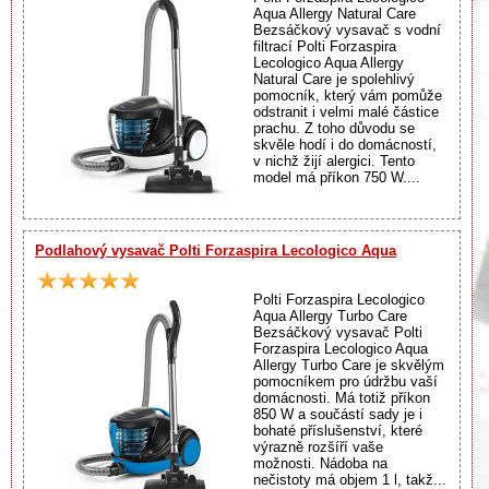
Aqua Allergy Natural Care
Bezsáčkový vysavač s vodní
filtrací Polti Forzaspira
Lecologico Aqua Allergy
Natural Care je spolehlivý
pomocník, který vám pomůže
odstranit i velmi malé částice
prachu. Z toho důvodu se
skvěle hodí i do domácností,
v nichž žijí alergici. Tento
model má příkon 750 W....
Podlahový vysavač Polti Forzaspira Lecologico Aqua
Polti Forzaspira Lecologico
Aqua Allergy Turbo Care
Bezsáčkový vysavač Polti
Forzaspira Lecologico Aqua
Allergy Turbo Care je skvělým
pomocníkem pro údržbu vaší
domácnosti. Má totiž příkon
850 W a součástí sady je i
bohaté příslušenství, které
výrazně rozšíří vaše
možnosti. Nádoba na
nečistoty má objem 1 l, takž...