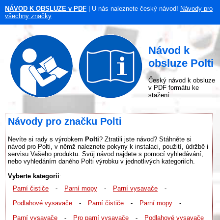
NÁVOD K OBSLUZE v PDF
| U nás naleznete český návod!
Návody pro
všechny značky
Návod k
obsluze Polti
Český návod k obsluze
v PDF formátu ke
stažení
Návody pro značku Polti
Nevíte si rady s výrobkem
Polti
? Ztratili jste návod? Stáhněte si
návod pro Polti, v němž naleznete pokyny k instalaci, použití, údržbě i
servisu Vašeho produktu. Svůj návod najdete s pomocí vyhledávání,
nebo vyhledáním daného Polti výrobku v jednotlivých kategoriích.
Vyberte kategorii
:
Parní čističe
-
Parní mopy
-
Parní vysavače
-
Podlahové vysavače
-
Parní čističe
-
Parní mopy
-
Parní vysavače
-
Pro parní vysavače
-
Podlahové vysavače