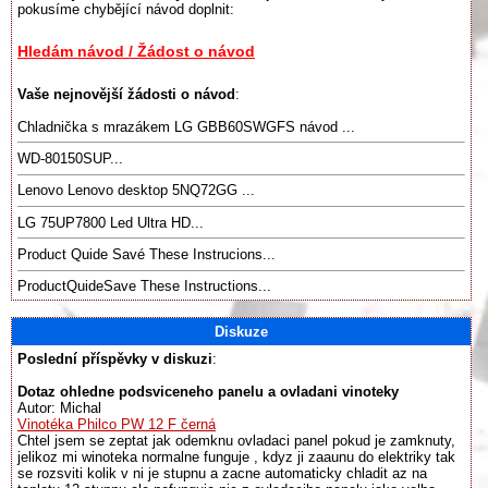
pokusíme chybějící návod doplnit:
Hledám návod / Žádost o návod
Vaše nejnovější žádosti o návod
:
Chladnička s mrazákem LG GBB60SWGFS návod ...
WD-80150SUP...
Lenovo Lenovo desktop 5NQ72GG ...
LG 75UP7800 Led Ultra HD...
Product Quide Savé These Instrucions...
ProductQuideSave These Instructions...
Diskuze
Poslední příspěvky v diskuzi
:
Dotaz ohledne podsviceneho panelu a ovladani vinoteky
Autor: Michal
Vinotéka Philco PW 12 F černá
Chtel jsem se zeptat jak odemknu ovladaci panel pokud je zamknuty,
jelikoz mi winoteka normalne funguje , kdyz ji zaaunu do elektriky tak
se rozsviti kolik v ni je stupnu a zacne automaticky chladit az na