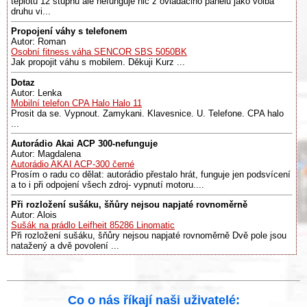
teplotu 12 stupnu ale nefunguje nic z ovladaciho panelu jako volba
druhu vi...
Propojení váhy s telefonem
Autor: Roman
Osobní fitness váha SENCOR SBS 5050BK
Jak propojit váhu s mobilem. Děkuji Kurz ...
Dotaz
Autor: Lenka
Mobilní telefon CPA Halo Halo 11
Prosit da se. Vypnout. Zamykani. Klavesnice. U. Telefone. CPA halo
...
Autorádio Akai ACP 300-nefunguje
Autor: Magdalena
Autorádio AKAI ACP-300 černé
Prosím o radu co dělat: autorádio přestalo hrát, funguje jen podsvícení
a to i při odpojení všech zdroj- vypnutí motoru....
Při rozložení sušáku, šňůry nejsou napjaté rovnoměrně
Autor: Alois
Sušák na prádlo Leifheit 85286 Linomatic
Při rozložení sušáku, šňůry nejsou napjaté rovnoměrně Dvě pole jsou
natažený a dvě povolení ...
Co o nás říkají naši uživatelé: