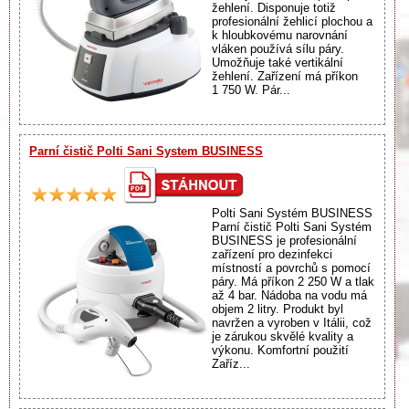
žehlení. Disponuje totiž
profesionální žehlicí plochou a
k hloubkovému narovnání
vláken používá sílu páry.
Umožňuje také vertikální
žehlení. Zařízení má příkon
1 750 W. Pár...
Parní čistič Polti Sani System BUSINESS
Polti Sani Systém BUSINESS
Parní čistič Polti Sani Systém
BUSINESS je profesionální
zařízení pro dezinfekci
místností a povrchů s pomocí
páry. Má příkon 2 250 W a tlak
až 4 bar. Nádoba na vodu má
objem 2 litry. Produkt byl
navržen a vyroben v Itálii, což
je zárukou skvělé kvality a
výkonu. Komfortní použití
Zaříz...