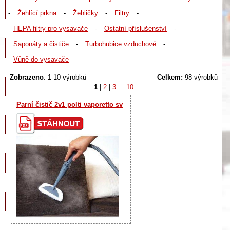
-
Žehlící prkna
-
Žehličky
-
Filtry
-
HEPA filtry pro vysavače
-
Ostatní příslušenství
-
Saponáty a čističe
-
Turbohubice vzduchové
-
Vůně do vysavače
Zobrazeno
: 1-10 výrobků
Celkem:
98 výrobků
1
|
2
|
3
...
10
Parní čistič 2v1 polti vaporetto sv
...