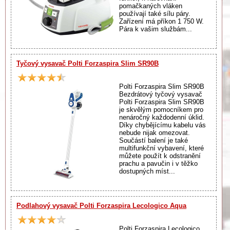
pomačkaných vláken
používají také sílu páry.
Zařízení má příkon 1 750 W.
Pára k vašim službám...
Tyčový vysavač Polti Forzaspira Slim SR90B
Polti Forzaspira Slim SR90B
Bezdrátový tyčový vysavač
Polti Forzaspira Slim SR90B
je skvělým pomocníkem pro
nenáročný každodenní úklid.
Díky chybějícímu kabelu vás
nebude nijak omezovat.
Součástí balení je také
multifunkční vybavení, které
můžete použít k odstranění
prachu a pavučin i v těžko
dostupných míst...
Podlahový vysavač Polti Forzaspira Lecologico Aqua
Polti Forzaspira Lecologico