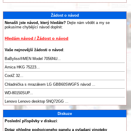
Žádost o návod
Nenašli jste návod, který hledáte?
Dejte nám vědět a my se
pokusíme chybějící návod doplnit:
Hledám návod / Žádost o návod
Vaše nejnovější žádosti o návod
:
BaByliss®️MEN Model 7056NU...
Amica HKG 75223...
CoolZ 32...
Chladnička s mrazákem LG GBB60SWGFS návod ...
WD-80150SUP...
Lenovo Lenovo desktop 5NQ72GG ...
Diskuze
Poslední příspěvky v diskuzi
:
Dotaz ohledne podsviceneho panelu a ovladani vinoteky