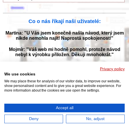
Co o nás říkají naši uživatelé:
Martina: "U Vás jsem konečně našla návod, který jsem
nikde nemohla najít! Naprostá spokojenost!"
Mojmír: "Váš web mi hodně pomohl, protože návod
nebyl k výrobku přiložen. Děkuji mnohokrát."
Jana: "Děkuji za tyto stránky! Díky vašemu návodu jsem
Privacy policy
opět zprovoznila svou myčku."
We use cookies
We may place these for analysis of our visitor data, to improve our website,
show personalised content and to give you a great website experience. For
more information about the cookies we use open the settings.
Prohlížejte návody k obsluze v češtine v naší online knihovně, manuály a
příručky k obsluze ke stažení ve formátu PDF. Databáze s návody je
neustále aktualizována a doplňována o nové výrobky. Sháníte návod?
Požádejte nás!
Accept all
NAVOD-K-OBSLUZE.cz
|
Jak přeložit PDF do češtiny
|
Kontakt
|
DMCA
© 2026
Deny
No, adjust