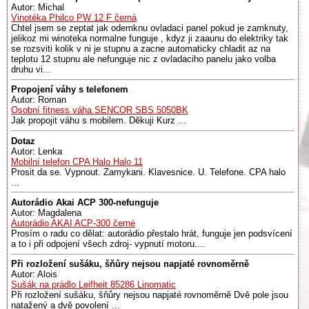
Autor: Michal
Vinotéka Philco PW 12 F černá
Chtel jsem se zeptat jak odemknu ovladaci panel pokud je zamknuty,
jelikoz mi winoteka normalne funguje , kdyz ji zaaunu do elektriky tak
se rozsviti kolik v ni je stupnu a zacne automaticky chladit az na
teplotu 12 stupnu ale nefunguje nic z ovladaciho panelu jako volba
druhu vi...
Propojení váhy s telefonem
Autor: Roman
Osobní fitness váha SENCOR SBS 5050BK
Jak propojit váhu s mobilem. Děkuji Kurz ...
Dotaz
Autor: Lenka
Mobilní telefon CPA Halo Halo 11
Prosit da se. Vypnout. Zamykani. Klavesnice. U. Telefone. CPA halo
...
Autorádio Akai ACP 300-nefunguje
Autor: Magdalena
Autorádio AKAI ACP-300 černé
Prosím o radu co dělat: autorádio přestalo hrát, funguje jen podsvícení
a to i při odpojení všech zdroj- vypnutí motoru....
Při rozložení sušáku, šňůry nejsou napjaté rovnoměrně
Autor: Alois
Sušák na prádlo Leifheit 85286 Linomatic
Při rozložení sušáku, šňůry nejsou napjaté rovnoměrně Dvě pole jsou
natažený a dvě povolení ...