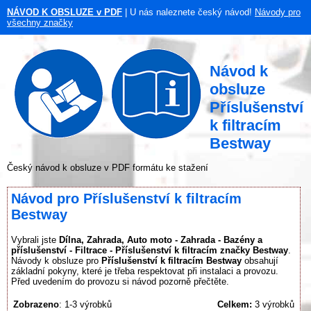
NÁVOD K OBSLUZE v PDF
| U nás naleznete český návod!
Návody pro
všechny značky
Návod k
obsluze
Příslušenství
k filtracím
Bestway
Český návod k obsluze v PDF formátu ke stažení
Návod pro Příslušenství k filtracím
Bestway
Vybrali jste
Dílna, Zahrada, Auto moto - Zahrada - Bazény a
příslušenství - Filtrace - Příslušenství k filtracím značky Bestway
.
Návody k obsluze pro
Příslušenství k filtracím Bestway
obsahují
základní pokyny, které je třeba respektovat při instalaci a provozu.
Před uvedením do provozu si návod pozorně přečtěte.
Zobrazeno
: 1-3 výrobků
Celkem:
3 výrobků