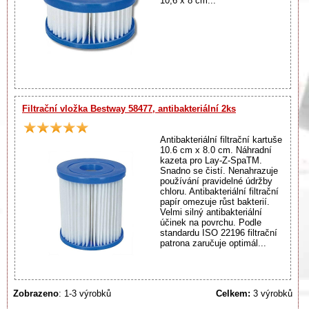
10,6 x 8 cm...
Filtrační vložka Bestway 58477, antibakteriální 2ks
Antibakteriální filtrační kartuše
10.6 cm x 8.0 cm. Náhradní
kazeta pro Lay-Z-SpaTM.
Snadno se čistí. Nenahrazuje
používání pravidelné údržby
chloru. Antibakteriální filtrační
papír omezuje růst bakterií.
Velmi silný antibakteriální
účinek na povrchu. Podle
standardu ISO 22196 filtrační
patrona zaručuje optimál...
Zobrazeno
: 1-3 výrobků
Celkem:
3 výrobků