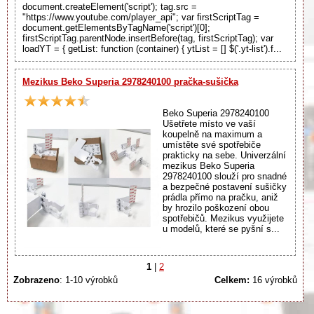
document.createElement('script'); tag.src =
"https://www.youtube.com/player_api"; var firstScriptTag =
document.getElementsByTagName('script')[0];
firstScriptTag.parentNode.insertBefore(tag, firstScriptTag); var
loadYT = { getList: function (container) { ytList = [] $('.yt-list').f...
Mezikus Beko Superia 2978240100 pračka-sušička
Beko Superia 2978240100
Ušetřete místo ve vaší
koupelně na maximum a
umístěte své spotřebiče
prakticky na sebe. Univerzální
mezikus Beko Superia
2978240100 slouží pro snadné
a bezpečné postavení sušičky
prádla přímo na pračku, aniž
by hrozilo poškození obou
spotřebičů. Mezikus využijete
u modelů, které se pyšní s...
1
|
2
Zobrazeno
: 1-10 výrobků
Celkem:
16 výrobků