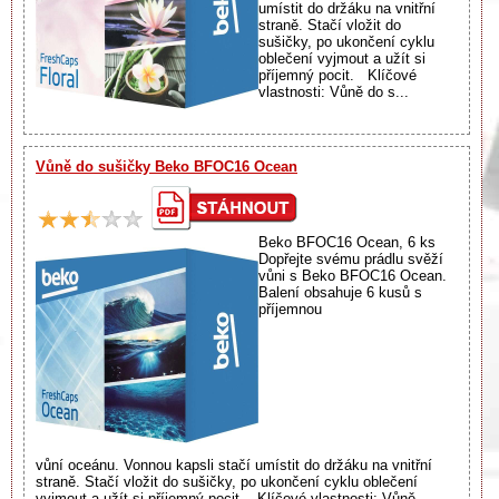
umístit do držáku na vnitřní
straně. Stačí vložit do
sušičky, po ukončení cyklu
oblečení vyjmout a užít si
příjemný pocit. Klíčové
vlastnosti: Vůně do s...
Vůně do sušičky Beko BFOC16 Ocean
Beko BFOC16 Ocean, 6 ks
Dopřejte svému prádlu svěží
vůni s Beko BFOC16 Ocean.
Balení obsahuje 6 kusů s
příjemnou
vůní oceánu. Vonnou kapsli stačí umístit do držáku na vnitřní
straně. Stačí vložit do sušičky, po ukončení cyklu oblečení
vyjmout a užít si příjemný pocit. Klíčové vlastnosti: Vůně ...