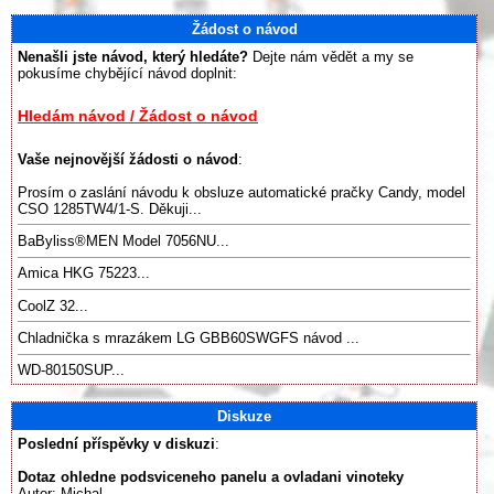
Žádost o návod
Nenašli jste návod, který hledáte?
Dejte nám vědět a my se
pokusíme chybějící návod doplnit:
Hledám návod / Žádost o návod
Vaše nejnovější žádosti o návod
:
Prosím o zaslání návodu k obsluze automatické pračky Candy, model
CSO 1285TW4/1-S. Děkuji...
BaByliss®️MEN Model 7056NU...
Amica HKG 75223...
CoolZ 32...
Chladnička s mrazákem LG GBB60SWGFS návod ...
WD-80150SUP...
Diskuze
Poslední příspěvky v diskuzi
:
Dotaz ohledne podsviceneho panelu a ovladani vinoteky
Autor: Michal