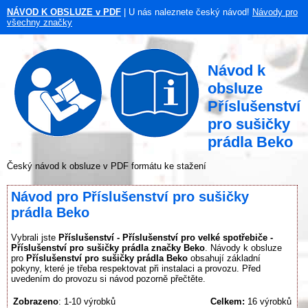
NÁVOD K OBSLUZE v PDF
| U nás naleznete český návod!
Návody pro
všechny značky
Návod k
obsluze
Příslušenství
pro sušičky
prádla Beko
Český návod k obsluze v PDF formátu ke stažení
Návod pro Příslušenství pro sušičky
prádla Beko
Vybrali jste
Příslušenství - Příslušenství pro velké spotřebiče -
Příslušenství pro sušičky prádla značky Beko
. Návody k obsluze
pro
Příslušenství pro sušičky prádla Beko
obsahují základní
pokyny, které je třeba respektovat při instalaci a provozu. Před
uvedením do provozu si návod pozorně přečtěte.
Zobrazeno
: 1-10 výrobků
Celkem:
16 výrobků