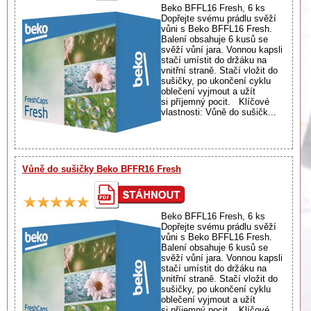
Beko BFFL16 Fresh, 6 ks
Dopřejte svému prádlu svěží
vůni s Beko BFFL16 Fresh.
Balení obsahuje 6 kusů se
svěží vůní jara. Vonnou kapsli
stačí umístit do držáku na
vnitřní straně. Stačí vložit do
sušičky, po ukončení cyklu
oblečení vyjmout a užít
si příjemný pocit. Klíčové
vlastnosti: Vůně do sušičk...
Vůně do sušičky Beko BFFR16 Fresh
Beko BFFL16 Fresh, 6 ks
Dopřejte svému prádlu svěží
vůni s Beko BFFL16 Fresh.
Balení obsahuje 6 kusů se
svěží vůní jara. Vonnou kapsli
stačí umístit do držáku na
vnitřní straně. Stačí vložit do
sušičky, po ukončení cyklu
oblečení vyjmout a užít
si příjemný pocit. Klíčové