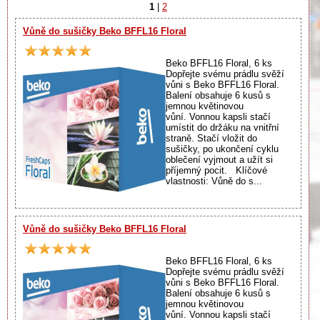
1
|
2
Vůně do sušičky Beko BFFL16 Floral
Beko BFFL16 Floral, 6 ks
Dopřejte svému prádlu svěží
vůni s Beko BFFL16 Floral.
Balení obsahuje 6 kusů s
jemnou květinovou
vůní. Vonnou kapsli stačí
umístit do držáku na vnitřní
straně. Stačí vložit do
sušičky, po ukončení cyklu
oblečení vyjmout a užít si
příjemný pocit. Klíčové
vlastnosti: Vůně do s...
Vůně do sušičky Beko BFFL16 Floral
Beko BFFL16 Floral, 6 ks
Dopřejte svému prádlu svěží
vůni s Beko BFFL16 Floral.
Balení obsahuje 6 kusů s
jemnou květinovou
vůní. Vonnou kapsli stačí