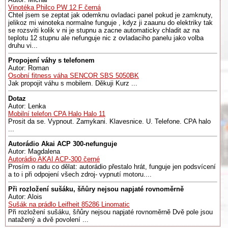
Vinotéka Philco PW 12 F černá
Chtel jsem se zeptat jak odemknu ovladaci panel pokud je zamknuty,
jelikoz mi winoteka normalne funguje , kdyz ji zaaunu do elektriky tak
se rozsviti kolik v ni je stupnu a zacne automaticky chladit az na
teplotu 12 stupnu ale nefunguje nic z ovladaciho panelu jako volba
druhu vi...
Propojení váhy s telefonem
Autor: Roman
Osobní fitness váha SENCOR SBS 5050BK
Jak propojit váhu s mobilem. Děkuji Kurz ...
Dotaz
Autor: Lenka
Mobilní telefon CPA Halo Halo 11
Prosit da se. Vypnout. Zamykani. Klavesnice. U. Telefone. CPA halo
...
Autorádio Akai ACP 300-nefunguje
Autor: Magdalena
Autorádio AKAI ACP-300 černé
Prosím o radu co dělat: autorádio přestalo hrát, funguje jen podsvícení
a to i při odpojení všech zdroj- vypnutí motoru....
Při rozložení sušáku, šňůry nejsou napjaté rovnoměrně
Autor: Alois
Sušák na prádlo Leifheit 85286 Linomatic
Při rozložení sušáku, šňůry nejsou napjaté rovnoměrně Dvě pole jsou
natažený a dvě povolení ...