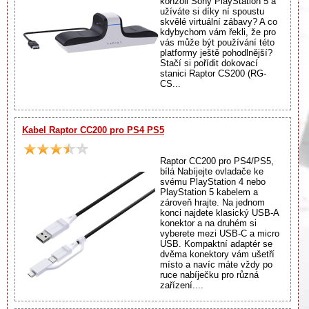
konzoli Sony PlayStation 5 a
užíváte si díky ní spoustu
skvělé virtuální zábavy? A co
kdybychom vám řekli, že pro
vás může být používání této
platformy ještě pohodlnější?
Stačí si pořídit dokovací
stanici Raptor CS200 (RG-
CS...
Kabel Raptor CC200 pro PS4 PS5
Raptor CC200 pro PS4/PS5,
bílá Nabíjejte ovladače ke
svému PlayStation 4 nebo
PlayStation 5 kabelem a
zároveň hrajte. Na jednom
konci najdete klasický USB-A
konektor a na druhém si
vyberete mezi USB-C a micro
USB. Kompaktní adaptér se
dvěma konektory vám ušetří
místo a navíc máte vždy po
ruce nabíječku pro různá
zařízení....