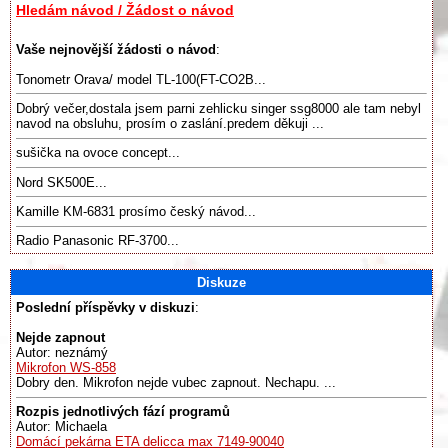
Hledám návod / Žádost o návod
Vaše nejnovější žádosti o návod
:
Tonometr Orava/ model TL-100(FT-CO2B...
Dobrý večer,dostala jsem parni zehlicku singer ssg8000 ale tam nebyl
navod na obsluhu, prosím o zaslání.predem děkuji ...
sušička na ovoce concept...
Nord SK500E...
Kamille KM-6831 prosímo český návod...
Radio Panasonic RF-3700...
Diskuze
Poslední příspěvky v diskuzi
:
Nejde zapnout
Autor: neznámý
Mikrofon WS-858
Dobry den. Mikrofon nejde vubec zapnout. Nechapu. ...
Rozpis jednotlivých fází programů
Autor: Michaela
Domácí pekárna ETA delicca max 7149-90040