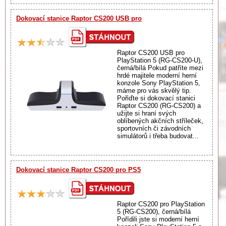
Dokovací stanice Raptor CS200 USB pro
Raptor CS200 USB pro
PlayStation 5 (RG-CS200-U),
černá/bílá Pokud patříte mezi
hrdé majitele moderní herní
konzole Sony PlayStation 5,
máme pro vás skvělý tip.
Pořiďte si dokovací stanici
Raptor CS200 (RG-CS200) a
užijte si hraní svých
oblíbených akčních stříleček,
sportovních či závodních
simulátorů i třeba budovat...
Dokovací stanice Raptor CS200 pro PS5
Raptor CS200 pro PlayStation
5 (RG-CS200), černá/bílá
Pořídili jste si moderní herní