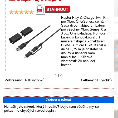
Raptor Play & Charge Twin Kit
pro Xbox One/Series, černá
Sada dvou nabíjecích baterií
pro všechny Xbox Series X a
Xbox One ovladače. Pomocí
kabelu s koncovkou 2 v 1
můžete nabíjet s konektorem
USB-C a micro USB. Kabel o
délce 2,75 m je dostatečně
dlouhý a usnadní vám
manipulaci. Klíčové
vlastnosti: 2× nabíjecí
baterie...
1
|
2
Zobrazeno
: 1-10 výrobků
Celkem:
11 výrobků
Žádost o návod
Nenašli jste návod, který hledáte?
Dejte nám vědět a my se
pokusíme chybějící návod doplnit: