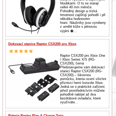
hloubkami. O to se starají
velké 40 mm měniče.
Pohodlný design a nízká
hmotnost zajišťují pohodlí i při
několika hodinovém
hraní. Náušníky jsou vyrobeny
z umělé kůže s pěnovou
výplní.�...
Dokovací stanice Raptor CSX200 pro Xbox
Raptor CSX200 pro Xbox One
/ Xbox Series X/S (RG-
CSX200), černá
Představujeme vám dokovací
stanici Raptor CSX200 (RG-
CSX200) – šikovnou
pomůcku, kterou ocení všichni
příznivci herní konzole Xbox.
Jedná se o praktické zařízení,
jehož prostřednictvím můžete
pohodlně nabíjet až dva
bezdrátové ovladače, které
využíváte...
Baterie Raptor Play & Charge Twin