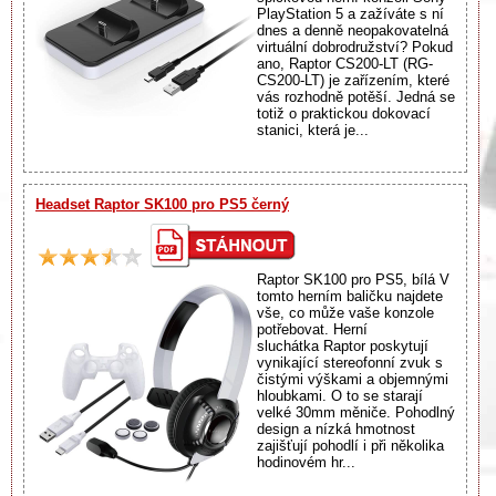
PlayStation 5 a zažíváte s ní
dnes a denně neopakovatelná
virtuální dobrodružství? Pokud
ano, Raptor CS200-LT (RG-
CS200-LT) je zařízením, které
vás rozhodně potěší. Jedná se
totiž o praktickou dokovací
stanici, která je...
Headset Raptor SK100 pro PS5 černý
Raptor SK100 pro PS5, bílá V
tomto herním baličku najdete
vše, co může vaše konzole
potřebovat. Herní
sluchátka Raptor poskytují
vynikající stereofonní zvuk s
čistými výškami a objemnými
hloubkami. O to se starají
velké 30mm měniče. Pohodlný
design a nízká hmotnost
zajišťují pohodlí i při několika
hodinovém hr...