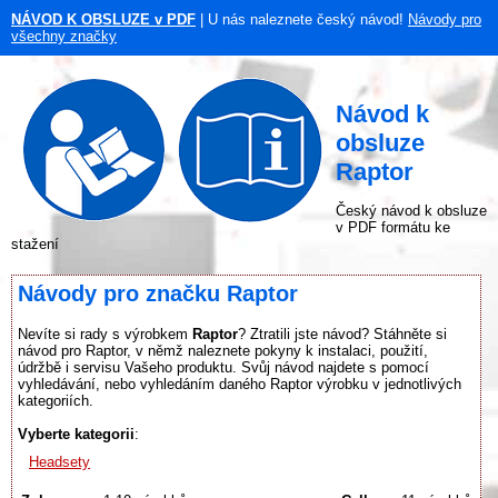
NÁVOD K OBSLUZE v PDF
| U nás naleznete český návod!
Návody pro
všechny značky
Návod k
obsluze
Raptor
Český návod k obsluze
v PDF formátu ke
stažení
Návody pro značku Raptor
Nevíte si rady s výrobkem
Raptor
? Ztratili jste návod? Stáhněte si
návod pro Raptor, v němž naleznete pokyny k instalaci, použití,
údržbě i servisu Vašeho produktu. Svůj návod najdete s pomocí
vyhledávání, nebo vyhledáním daného Raptor výrobku v jednotlivých
kategoriích.
Vyberte kategorii
:
Headsety