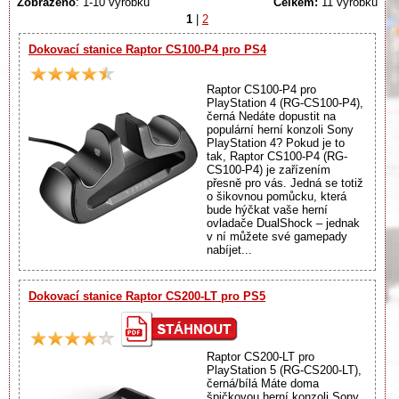
Zobrazeno
: 1-10 výrobků
Celkem:
11 výrobků
1
|
2
Dokovací stanice Raptor CS100-P4 pro PS4
Raptor CS100-P4 pro
PlayStation 4 (RG-CS100-P4),
černá Nedáte dopustit na
populární herní konzoli Sony
PlayStation 4? Pokud je to
tak, Raptor CS100-P4 (RG-
CS100-P4) je zařízením
přesně pro vás. Jedná se totiž
o šikovnou pomůcku, která
bude hýčkat vaše herní
ovladače DualShock – jednak
v ní můžete své gamepady
nabíjet...
Dokovací stanice Raptor CS200-LT pro PS5
Raptor CS200-LT pro
PlayStation 5 (RG-CS200-LT),
černá/bílá Máte doma
špičkovou herní konzoli Sony