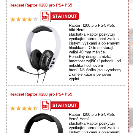
Headset Raptor H200 pro PS4 PS5
Raptor H200 pro PS4/PS5,
bílá Herní
sluchátka Raptor poskytují
vynikající stereofonní zvuk s
čistými výškami a objemnými
hloubkami. O to se starají
velké 40 mm měniče.
Pohodlný design a nízká
hmotnost zajišťují pohodlí i při
několika hodinovém
hraní. Náušníky jsou vyrobeny
z umělé kůže s pěnovou
výplní. ...
Headset Raptor H200 pro PS4 PS5
Raptor H200 pro PS4/PS5,
černá Herní
sluchátka Raptor poskytují
vynikající stereofonní zvuk s
čistými výškami a objemnými