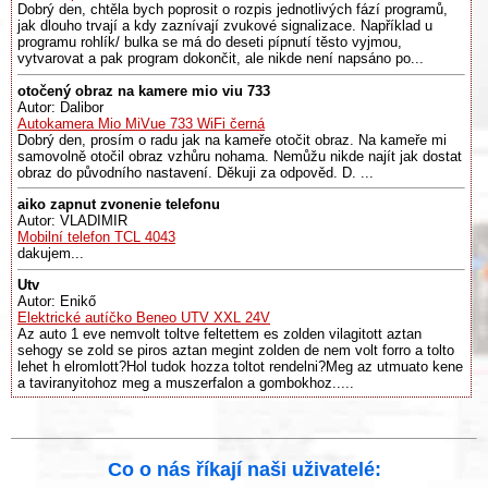
Dobrý den, chtěla bych poprosit o rozpis jednotlivých fází programů,
jak dlouho trvají a kdy zaznívají zvukové signalizace. Například u
programu rohlík/ bulka se má do deseti pípnutí těsto vyjmou,
vytvarovat a pak program dokončit, ale nikde není napsáno po...
otočený obraz na kamere mio viu 733
Autor: Dalibor
Autokamera Mio MiVue 733 WiFi černá
Dobrý den, prosím o radu jak na kameře otočit obraz. Na kameře mi
samovolně otočil obraz vzhůru nohama. Nemůžu nikde najít jak dostat
obraz do původního nastavení. Děkuji za odpověd. D. ...
aiko zapnut zvonenie telefonu
Autor: VLADIMIR
Mobilní telefon TCL 4043
dakujem...
Utv
Autor: Enikő
Elektrické autíčko Beneo UTV XXL 24V
Az auto 1 eve nemvolt toltve feltettem es zolden vilagitott aztan
sehogy se zold se piros aztan megint zolden de nem volt forro a tolto
lehet h elromlott?Hol tudok hozza toltot rendelni?Meg az utmuato kene
a taviranyitohoz meg a muszerfalon a gombokhoz.....
Co o nás říkají naši uživatelé: