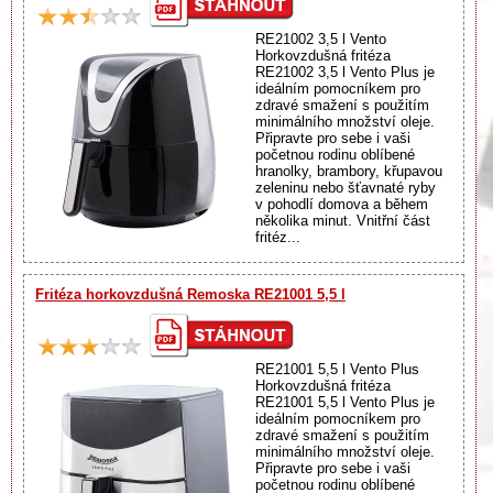
RE21002 3,5 l Vento
Horkovzdušná fritéza
RE21002 3,5 l Vento Plus je
ideálním pomocníkem pro
zdravé smažení s použitím
minimálního množství oleje.
Připravte pro sebe i vaši
početnou rodinu oblíbené
hranolky, brambory, křupavou
zeleninu nebo šťavnaté ryby
v pohodlí domova a během
několika minut. Vnitřní část
fritéz...
Fritéza horkovzdušná Remoska RE21001 5,5 l
RE21001 5,5 l Vento Plus
Horkovzdušná fritéza
RE21001 5,5 l Vento Plus je
ideálním pomocníkem pro
zdravé smažení s použitím
minimálního množství oleje.
Připravte pro sebe i vaši
početnou rodinu oblíbené