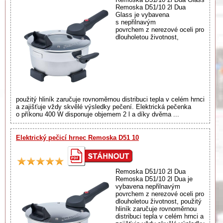
Remoska D51/10 2l Dua
Glass je vybavena
s nepřilnavým
povrchem z nerezové oceli pro
dlouholetou životnost,
použitý hliník zaručuje rovnoměrnou distribuci tepla v celém hrnci
a zajišťuje vždy skvělé výsledky pečení. Elektrická pečenka
o příkonu 400 W disponuje objemem 2 l a díky dvěma ...
Elektrický pečicí hrnec Remoska D51 10
Remoska D51/10 2l Dua
Remoska D51/10 2l Dua je
vybavena nepřilnavým
povrchem z nerezové oceli pro
dlouholetou životnost, použitý
hliník zaručuje rovnoměrnou
distribuci tepla v celém hrnci a