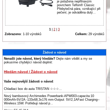
je potažena nepřilnavým
povrchem Teflon® Classic
Přebytečná pára, vznikající při
pečení, je odváděna dutý...
1
|
2
|
3
Zobrazeno
: 1-10 výrobků
Celkem:
29 výrobků
Žádost o návod
Nenašli jste návod, který hledáte?
Dejte nám vědět a my se
pokusíme chybějící návod doplnit:
Hledám návod / Žádost o návod
Vaše nejnovější žádosti o návod
:
Chladiaci box do auta TRISTAN ☆☆☆...
Nový bambusový Archimedes Powerbank-APW003-capacita:10
000mAh-5V/2A -133x68,3x176 mm-Output: 5V/2,1AFast Charging--
Wireless:15W. Potřebuji návod p...