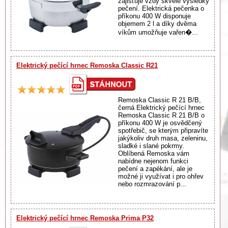
zajišťuje vždy skvělé výsledky
pečení. Elektrická pečenka o
příkonu 400 W disponuje
objemem 2 l a díky dvěma
víkům umožňuje vařen�...
Elektrický pečící hrnec Remoska Classic R21
Remoska Classic R 21 B/B,
černá Elektrický pečící hrnec
Remoska Classic R 21 B/B o
příkonu 400 W je osvědčený
spotřebič, se kterým připravíte
jakýkoliv druh masa, zeleninu,
sladké i slané pokrmy.
Oblíbená Remoska vám
nabídne nejenom funkci
pečení a zapékání, ale je
možné ji využívat i pro ohřev
nebo rozmrazování p...
Elektrický pečící hrnec Remoska Prima P32