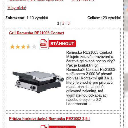
Mísy nízké
Zobrazeno
: 1-10 výrobků
Celkem:
29 výrobků
1
|
2
|
3
Gril Remoska RE21003 Contact
Remoska RE21003 Contact
Milujete zdravé stravování a
čerstvé grilované pochoutky?
Pak je kontaktní gril
Remoska® Contact RE21003
s příkonem 2 000 W přesně
pro vás! Kontaktní gril 3 v 1,
který je vhodný pro přípravu
masa, panini i lahodné
grilované zeleniny, má
vyjímatelnou odkapávací
nádobu o objemu 0,2
l a termostat ...
Fritéza horkovzdušná Remoska RE21002 3,5 l