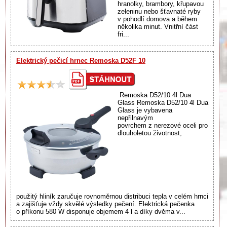
hranolky, brambory, křupavou
zeleninu nebo šťavnaté ryby
v pohodlí domova a během
několika minut. Vnitřní část
fri...
Elektrický pečicí hrnec Remoska D52F 10
Remoska D52/10 4l Dua
Glass Remoska D52/10 4l Dua
Glass je vybavena
nepřilnavým
povrchem z nerezové oceli pro
dlouholetou životnost,
použitý hliník zaručuje rovnoměrnou distribuci tepla v celém hrnci
a zajišťuje vždy skvělé výsledky pečení. Elektrická pečenka
o příkonu 580 W disponuje objemem 4 l a díky dvěma v...