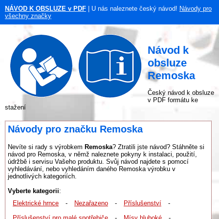
NÁVOD K OBSLUZE v PDF
| U nás naleznete český návod!
Návody pro
všechny značky
Návod k
obsluze
Remoska
Český návod k obsluze
v PDF formátu ke
stažení
Návody pro značku Remoska
Nevíte si rady s výrobkem
Remoska
? Ztratili jste návod? Stáhněte si
návod pro Remoska, v němž naleznete pokyny k instalaci, použití,
údržbě i servisu Vašeho produktu. Svůj návod najdete s pomocí
vyhledávání, nebo vyhledáním daného Remoska výrobku v
jednotlivých kategoriích.
Vyberte kategorii
:
Elektrické hrnce
-
Nezařazeno
-
Příslušenství
-
Příslušenství pro malé spotřebiče
-
Mísy hluboké
-