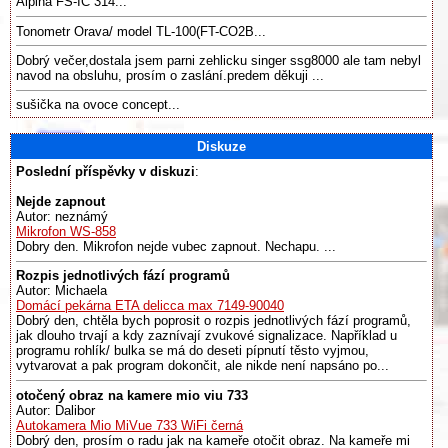
Alpina FS-IC 314...
Tonometr Orava/ model TL-100(FT-CO2B...
Dobrý večer,dostala jsem parni zehlicku singer ssg8000 ale tam nebyl
navod na obsluhu, prosím o zaslání.predem děkuji ...
sušička na ovoce concept...
Diskuze
Poslední příspěvky v diskuzi
:
Nejde zapnout
Autor: neznámý
Mikrofon WS-858
Dobry den. Mikrofon nejde vubec zapnout. Nechapu. ...
Rozpis jednotlivých fází programů
Autor: Michaela
Domácí pekárna ETA delicca max 7149-90040
Dobrý den, chtěla bych poprosit o rozpis jednotlivých fází programů,
jak dlouho trvají a kdy zaznívají zvukové signalizace. Například u
programu rohlík/ bulka se má do deseti pípnutí těsto vyjmou,
vytvarovat a pak program dokončit, ale nikde není napsáno po...
otočený obraz na kamere mio viu 733
Autor: Dalibor
Autokamera Mio MiVue 733 WiFi černá
Dobrý den, prosím o radu jak na kameře otočit obraz. Na kameře mi