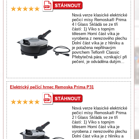
Nová verze klasické elektrické
pečicí mísy Remoska® Prima
4 l Glass Skládá se ze tří
částí: 1) Víko s topným
tělesem Horní část víka je
vyrobena z nerezového plechu
Dolní část víka je z hliníku a
je potažena nepřilnavým
povrchem Teflon® Classic
Přebytečná pára, vznikající při
pečení, je odváděna dutým...
Elektrický pečící hrnec Remoska Prima P31
Nová verze klasické elektrické
pečicí mísy Remoska® Prima
2 l Glass Skládá se ze tří
částí: 1) Víko s topným
tělesem Horní část víka je
vyrobena z nerezového plechu
Dolní část víka je z hliníku a