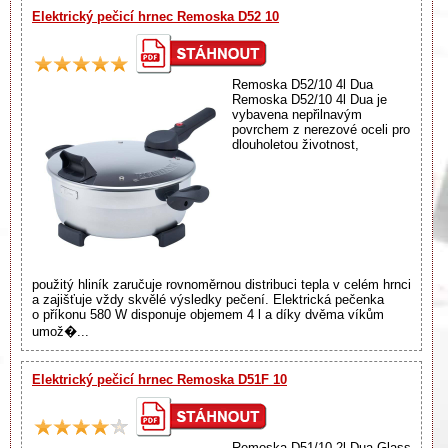
Elektrický pečicí hrnec Remoska D52 10
Remoska D52/10 4l Dua
Remoska D52/10 4l Dua je
vybavena nepřilnavým
povrchem z nerezové oceli pro
dlouholetou životnost,
použitý hliník zaručuje rovnoměrnou distribuci tepla v celém hrnci
a zajišťuje vždy skvělé výsledky pečení. Elektrická pečenka
o příkonu 580 W disponuje objemem 4 l a díky dvěma víkům
umož�...
Elektrický pečicí hrnec Remoska D51F 10
Remoska D51/10 2l Dua Glass