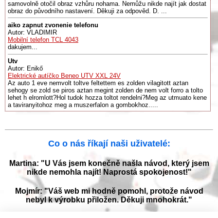
samovolně otočil obraz vzhůru nohama. Nemůžu nikde najít jak dostat
obraz do původního nastavení. Děkuji za odpověd. D. ...
aiko zapnut zvonenie telefonu
Autor: VLADIMIR
Mobilní telefon TCL 4043
dakujem...
Utv
Autor: Enikő
Elektrické autíčko Beneo UTV XXL 24V
Az auto 1 eve nemvolt toltve feltettem es zolden vilagitott aztan
sehogy se zold se piros aztan megint zolden de nem volt forro a tolto
lehet h elromlott?Hol tudok hozza toltot rendelni?Meg az utmuato kene
a taviranyitohoz meg a muszerfalon a gombokhoz.....
Co o nás říkají naši uživatelé:
Martina: "U Vás jsem konečně našla návod, který jsem
nikde nemohla najít! Naprostá spokojenost!"
Mojmír: "Váš web mi hodně pomohl, protože návod
nebyl k výrobku přiložen. Děkuji mnohokrát."