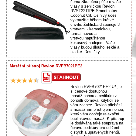
černá Skutečná péče o vaše
vlasy s žehličkou Revlon
RVST2211PE Smoothstay
Coconut Oil. Oslnivý účes
vykouzlíte během krátké
chvíle. Žehlička disponuje 3
vrstvami - keramickou,
turmalínovou a
vrstvou napuštěnou
kokosovým olejem. Vaše
vlasy budou dlouho lesklé a
hladké. Destičky...
Masážní přístroj Revlon RVFB7021PE2
Revlon RVFB7021PE2 Užijte
si cenově dostupnou
masáž nohou a pedikúru z
pohodlí domova, kdykoli se
vám zachce. Revlon přichází
s masážním přístrojem nohou,
který vám dopřeje relaxační
bublinkovou masáž. K přístroji
je dodávána také souprava na
úpravu pedikúry pro udržení
čistých a upravených nehtů.