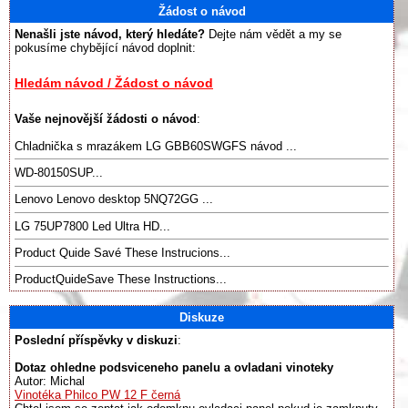
Žádost o návod
Nenašli jste návod, který hledáte?
Dejte nám vědět a my se
pokusíme chybějící návod doplnit:
Hledám návod / Žádost o návod
Vaše nejnovější žádosti o návod
:
Chladnička s mrazákem LG GBB60SWGFS návod ...
WD-80150SUP...
Lenovo Lenovo desktop 5NQ72GG ...
LG 75UP7800 Led Ultra HD...
Product Quide Savé These Instrucions...
ProductQuideSave These Instructions...
Diskuze
Poslední příspěvky v diskuzi
:
Dotaz ohledne podsviceneho panelu a ovladani vinoteky
Autor: Michal
Vinotéka Philco PW 12 F černá