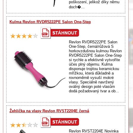
poškození, jelikož díky němu
doch�...
Kulma Revlon RVDR5222PE Salon One-Step
Revlon RVDR5222PE Salon
One-Step, černá/růžová S
horkovzdušnou kulmou Revlon
RVDR5222PE Salon One-Step
si rychle a efektivně vytvoříte
účes plný objemu. Kulma
disponuje trojitou keramickou
mřížkou, která důkladně a
rovnoměrně vysuší mokré
vlasy. Speciálně navržený
oválný design poté vlasům
dodá požadovaný tvar a ob...
Žehlička na vlasy Revlon RVST2204E černá
Revlon RVST2204E Novinka