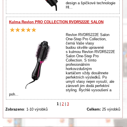
design a špičkové technologie
Hl...
Kulma Revlon PRO COLLECTION RVDR5222E SALON
Revlon RVDR5222E Salon
One-Step Pro Collection,
černá Vaše vlasy
budou skvěle upravené
s kulmou Revlon RVDR5222E
Salon One-Step Pro
Collection. S tímto
profesionálním
horkovzdušným
kartáčem vždy dosáhnete
perfektních výsledků. Po
umytí vlasy nejen vysuší, ale
zároveň jim dodá perfektní
styling. Rychlé vysoušení a
poh...
1
|
2
|
3
Zobrazeno
: 1-10 výrobků
Celkem:
25 výrobků