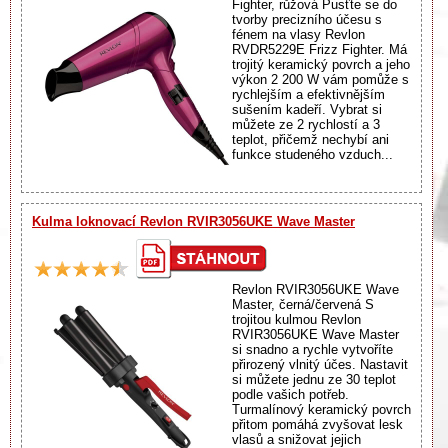
Fighter, růžová Pusťte se do
tvorby precizního účesu s
fénem na vlasy Revlon
RVDR5229E Frizz Fighter. Má
trojitý keramický povrch a jeho
výkon 2 200 W vám pomůže s
rychlejším a efektivnějším
sušením kadeří. Vybrat si
můžete ze 2 rychlostí a 3
teplot, přičemž nechybí ani
funkce studeného vzduch...
Kulma loknovací Revlon RVIR3056UKE Wave Master
Revlon RVIR3056UKE Wave
Master, černá/červená S
trojitou kulmou Revlon
RVIR3056UKE Wave Master
si snadno a rychle vytvoříte
přirozený vlnitý účes. Nastavit
si můžete jednu ze 30 teplot
podle vašich potřeb.
Turmalínový keramický povrch
přitom pomáhá zvyšovat lesk
vlasů a snižovat jejich