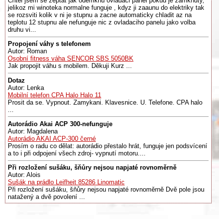
Chtel jsem se zeptat jak odemknu ovladaci panel pokud je zamknuty,
jelikoz mi winoteka normalne funguje , kdyz ji zaaunu do elektriky tak
se rozsviti kolik v ni je stupnu a zacne automaticky chladit az na
teplotu 12 stupnu ale nefunguje nic z ovladaciho panelu jako volba
druhu vi...
Propojení váhy s telefonem
Autor: Roman
Osobní fitness váha SENCOR SBS 5050BK
Jak propojit váhu s mobilem. Děkuji Kurz ...
Dotaz
Autor: Lenka
Mobilní telefon CPA Halo Halo 11
Prosit da se. Vypnout. Zamykani. Klavesnice. U. Telefone. CPA halo
...
Autorádio Akai ACP 300-nefunguje
Autor: Magdalena
Autorádio AKAI ACP-300 černé
Prosím o radu co dělat: autorádio přestalo hrát, funguje jen podsvícení
a to i při odpojení všech zdroj- vypnutí motoru....
Při rozložení sušáku, šňůry nejsou napjaté rovnoměrně
Autor: Alois
Sušák na prádlo Leifheit 85286 Linomatic
Při rozložení sušáku, šňůry nejsou napjaté rovnoměrně Dvě pole jsou
natažený a dvě povolení ...