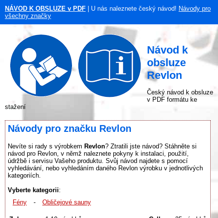
NÁVOD K OBSLUZE v PDF
| U nás naleznete český návod!
Návody pro
všechny značky
Návod k
obsluze
Revlon
Český návod k obsluze
v PDF formátu ke
stažení
Návody pro značku Revlon
Nevíte si rady s výrobkem
Revlon
? Ztratili jste návod? Stáhněte si
návod pro Revlon, v němž naleznete pokyny k instalaci, použití,
údržbě i servisu Vašeho produktu. Svůj návod najdete s pomocí
vyhledávání, nebo vyhledáním daného Revlon výrobku v jednotlivých
kategoriích.
Vyberte kategorii
:
Fény
-
Obličejové sauny