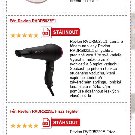
Nechte bolest ...
Fén Revlon RVDR5823E1
Revlon RVDR5823E1, černá S
fénem na vlasy Revlon
RVDR5823E1 si rychle a
precizně vysušíte své kadeře.
Vybrat si můžete ze 2
rychlostí a 3 teplot vzduchu.
Součástí je přitom i funkce
studeného vzduchu, která
najde uplatnění při
závěrečném stylingu. Ionická
keramická mřížka vám
pomůže dosáhnout lesklých
vlasů bez kr...
Fén Revlon RVDR5229E Frizz Fighter
Revlon RVDR5229E Frizz