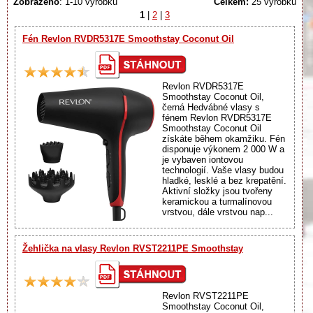
Zobrazeno
: 1-10 výrobků
Celkem:
25 výrobků
1
|
2
|
3
Fén Revlon RVDR5317E Smoothstay Coconut Oil
Revlon RVDR5317E
Smoothstay Coconut Oil,
černá Hedvábné vlasy s
fénem Revlon RVDR5317E
Smoothstay Coconut Oil
získáte během okamžiku. Fén
disponuje výkonem 2 000 W a
je vybaven iontovou
technologií. Vaše vlasy budou
hladké, lesklé a bez krepatění.
Aktivní složky jsou tvořeny
keramickou a turmalínovou
vrstvou, dále vrstvou nap...
Žehlička na vlasy Revlon RVST2211PE Smoothstay
Revlon RVST2211PE
Smoothstay Coconut Oil,