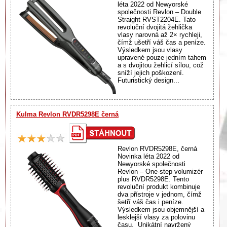
léta 2022 od Newyorské
společnosti Revlon – Double
Straight RVST2204E. Tato
revoluční dvojitá žehlička
vlasy narovná až 2× rychleji,
čímž ušetří váš čas a peníze.
Výsledkem jsou vlasy
upravené pouze jedním tahem
a s dvojitou žehlicí sílou, což
sníží jejich poškození.
Futuristický design...
Kulma Revlon RVDR5298E černá
Revlon RVDR5298E, černá
Novinka léta 2022 od
Newyorské společnosti
Revlon – One-step volumizér
plus RVDR5298E. Tento
revoluční produkt kombinuje
dva přístroje v jednom, čímž
šetří váš čas i peníze.
Výsledkem jsou objemnější a
lesklejší vlasy za polovinu
času. Unikátní navržený