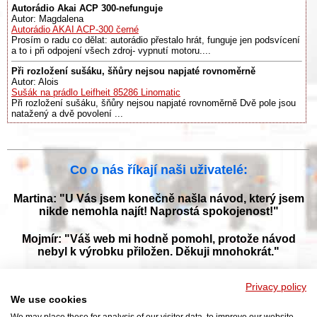
Autorádio Akai ACP 300-nefunguje
Autor: Magdalena
Autorádio AKAI ACP-300 černé
Prosím o radu co dělat: autorádio přestalo hrát, funguje jen podsvícení
a to i při odpojení všech zdroj- vypnutí motoru....
Při rozložení sušáku, šňůry nejsou napjaté rovnoměrně
Autor: Alois
Sušák na prádlo Leifheit 85286 Linomatic
Při rozložení sušáku, šňůry nejsou napjaté rovnoměrně Dvě pole jsou
natažený a dvě povolení ...
Co o nás říkají naši uživatelé:
Martina: "U Vás jsem konečně našla návod, který jsem
nikde nemohla najít! Naprostá spokojenost!"
Mojmír: "Váš web mi hodně pomohl, protože návod
nebyl k výrobku přiložen. Děkuji mnohokrát."
Jana: "Děkuji za tyto stránky! Díky vašemu návodu jsem
Privacy policy
opět zprovoznila svou myčku."
We use cookies