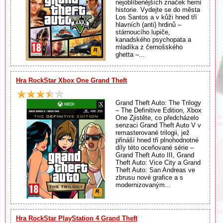
nejoblíbenějších značek herní
historie. Vydejte se do města
Los Santos a v kůži hned tří
hlavních (anti) hrdinů –
stárnoucího lupiče,
kanadského psychopata a
mladíka z černošského
ghetta –...
Hra RockStar Xbox One Grand Theft
Grand Theft Auto: The Trilogy
– The Definitive Edition, Xbox
One Zjistěte, co předcházelo
senzaci Grand Theft Auto V v
remasterované trilogii, jež
přináší hned tři plnohodnotné
díly této oceňované série –
Grand Theft Auto III, Grand
Theft Auto: Vice City a Grand
Theft Auto: San Andreas ve
zbrusu nové grafice a s
modernizovaným...
Hra RockStar PlayStation 4 Grand Theft