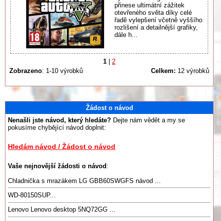
přinese ultimátní zážitek
otevřeného světa díky celé
řadě vylepšení včetně vyššího
rozlišení a detailnější grafiky,
dále h...
1
|
2
Zobrazeno
: 1-10 výrobků
Celkem:
12 výrobků
Žádost o návod
Nenašli jste návod, který hledáte?
Dejte nám vědět a my se
pokusíme chybějící návod doplnit:
Hledám návod / Žádost o návod
Vaše nejnovější žádosti o návod
:
Chladnička s mrazákem LG GBB60SWGFS návod ...
WD-80150SUP...
Lenovo Lenovo desktop 5NQ72GG ...