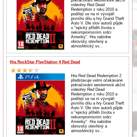
pokračování westernové akční
videohry Red Dead
Redemption z roku 2010 a
podílejí se na ní vývojáři
prvního dílu a hry Grand Theft
Auto V. Dle slov autorů půjde
o "epický příběh života v
nekompromisním srdci
Ameriky". Hra nabídne
obrovský otevřený a
atmosférický sv...
Hra RockStar PlayStation 4 Red Dead
Hra Red Dead Redemption 2
představuje velmi očekávané
pokračování westernové akční
videohry Red Dead
Redemption z roku 2010 a
podílejí se na ní vývojáři
prvního dílu a hry Grand Theft
Auto V. Dle slov autorů půjde
o "epický příběh života v
nekompromisním srdci
Ameriky". Hra nabídne
obrovský otevřený a
atmosférický sv...