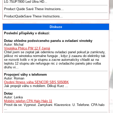
LG 75UP7800 Led Ultra HD...
Product Quide Savé These Instrucions...
ProductQuideSave These Instructions...
Diskuze
Poslední příspěvky v diskuzi
:
Dotaz ohledne podsviceneho panelu a ovladani vinoteky
Autor: Michal
Vinotéka Philco PW 12 F černá
Chtel jsem se zeptat jak odemknu ovladaci panel pokud je zamknuty,
jelikoz mi winoteka normalne funguje , kdyz ji zaaunu do elektriky tak
se rozsviti kolik v ni je stupnu a zacne automaticky chladit az na
teplotu 12 stupnu ale nefunguje nic z ovladaciho panelu jako volba
druhu vi...
Propojení váhy s telefonem
Autor: Roman
Osobní fitness váha SENCOR SBS 5050BK
Jak propojit váhu s mobilem. Děkuji Kurz ...
Dotaz
Autor: Lenka
Mobilní telefon CPA Halo Halo 11
Prosit da se. Vypnout. Zamykani. Klavesnice. U. Telefone. CPA halo
...