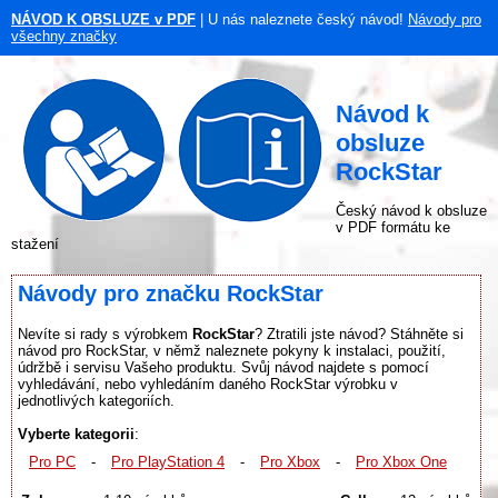
NÁVOD K OBSLUZE v PDF
| U nás naleznete český návod!
Návody pro
všechny značky
Návod k
obsluze
RockStar
Český návod k obsluze
v PDF formátu ke
stažení
Návody pro značku RockStar
Nevíte si rady s výrobkem
RockStar
? Ztratili jste návod? Stáhněte si
návod pro RockStar, v němž naleznete pokyny k instalaci, použití,
údržbě i servisu Vašeho produktu. Svůj návod najdete s pomocí
vyhledávání, nebo vyhledáním daného RockStar výrobku v
jednotlivých kategoriích.
Vyberte kategorii
:
Pro PC
-
Pro PlayStation 4
-
Pro Xbox
-
Pro Xbox One