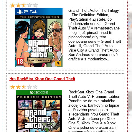
Grand Theft Auto: The Trilogy
– The Definitive Edition,
PlayStation 4 Zjistěte, co
předcházelo senzaci Grand
Theft Auto V v remasterované
trilogii, jež přináší hned tři
plnohodnotné díly této
oceňované série – Grand Theft
Auto III, Grand Theft Auto:
Vice City a Grand Theft Auto:
San Andreas ve zbrusu nové
grafice a s modernizov...
Hra RockStar Xbox One Grand Theft
RockStar Xbox One Grand
Theft Auto V, Premium Edition
Ponořte se do role mladého
zlodějíčka, bankovního lupiče
a děsivého psychopata
s legendární hrou Grand Theft
Auto V. Je určena pro Xbox
One S, Xbox One X a Xbox
One a jedná se o akční žánr
s notnou dávkou střílecích