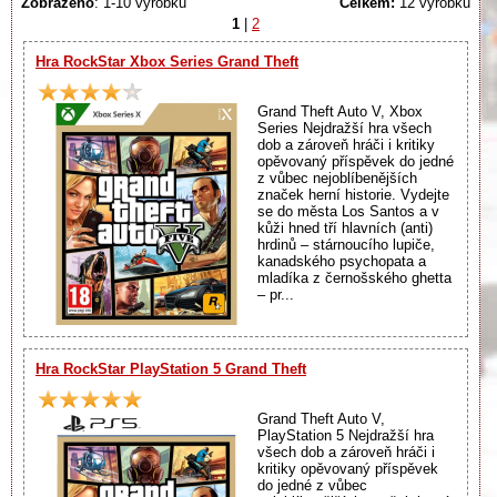
Zobrazeno
: 1-10 výrobků
Celkem:
12 výrobků
1
|
2
Hra RockStar Xbox Series Grand Theft
Grand Theft Auto V, Xbox
Series Nejdražší hra všech
dob a zároveň hráči i kritiky
opěvovaný příspěvek do jedné
z vůbec nejoblíbenějších
značek herní historie. Vydejte
se do města Los Santos a v
kůži hned tří hlavních (anti)
hrdinů – stárnoucího lupiče,
kanadského psychopata a
mladíka z černošského ghetta
– pr...
Hra RockStar PlayStation 5 Grand Theft
Grand Theft Auto V,
PlayStation 5 Nejdražší hra
všech dob a zároveň hráči i
kritiky opěvovaný příspěvek
do jedné z vůbec