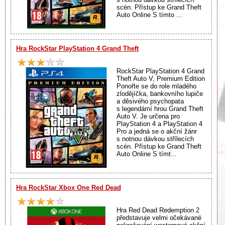
scén. Přístup ke Grand Theft
Auto Online S tímto ...
Hra RockStar PlayStation 4 Grand Theft
RockStar PlayStation 4 Grand
Theft Auto V, Premium Edition
Ponořte se do role mladého
zlodějíčka, bankovního lupiče
a děsivého psychopata
s legendární hrou Grand Theft
Auto V. Je určena pro
PlayStation 4 a PlayStation 4
Pro a jedná se o akční žánr
s notnou dávkou střílecích
scén. Přístup ke Grand Theft
Auto Online S tímt...
Hra RockStar Xbox One Red Dead
Hra Red Dead Redemption 2
představuje velmi očekávané