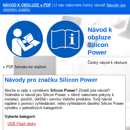
NÁVOD K OBSLUZE v PDF
| U nás naleznete český návod!
Návody pro
všechny značky
Návod k
obsluze
Silicon
Power
Český návod k obsluze
v PDF formátu ke stažení
Návody pro značku Silicon Power
Nevíte si rady s výrobkem
Silicon Power
? Ztratili jste návod?
Stáhněte si návod pro Silicon Power, v němž naleznete pokyny k
instalaci, použití, údržbě i servisu Vašeho produktu. Svůj návod
najdete s pomocí vyhledávání, nebo vyhledáním daného Silicon Power
výrobku v jednotlivých kategoriích.
Vyberte kategorii
:
USB Flash disky