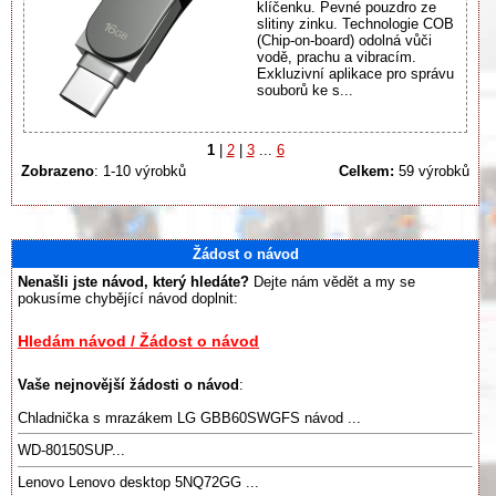
klíčenku. Pevné pouzdro ze
slitiny zinku. Technologie COB
(Chip-on-board) odolná vůči
vodě, prachu a vibracím.
Exkluzivní aplikace pro správu
souborů ke s...
1
|
2
|
3
...
6
Zobrazeno
: 1-10 výrobků
Celkem:
59 výrobků
Žádost o návod
Nenašli jste návod, který hledáte?
Dejte nám vědět a my se
pokusíme chybějící návod doplnit:
Hledám návod / Žádost o návod
Vaše nejnovější žádosti o návod
:
Chladnička s mrazákem LG GBB60SWGFS návod ...
WD-80150SUP...
Lenovo Lenovo desktop 5NQ72GG ...