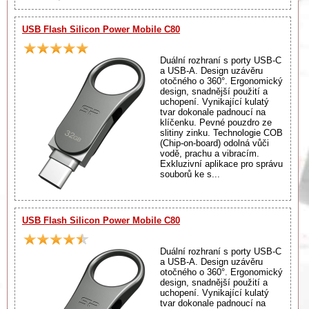
USB Flash Silicon Power Mobile C80
Duální rozhraní s porty USB-C
a USB-A. Design uzávěru
otočného o 360°. Ergonomický
design, snadnější použití a
uchopení. Vynikající kulatý
tvar dokonale padnoucí na
klíčenku. Pevné pouzdro ze
slitiny zinku. Technologie COB
(Chip-on-board) odolná vůči
vodě, prachu a vibracím.
Exkluzivní aplikace pro správu
souborů ke s...
USB Flash Silicon Power Mobile C80
Duální rozhraní s porty USB-C
a USB-A. Design uzávěru
otočného o 360°. Ergonomický
design, snadnější použití a
uchopení. Vynikající kulatý
tvar dokonale padnoucí na