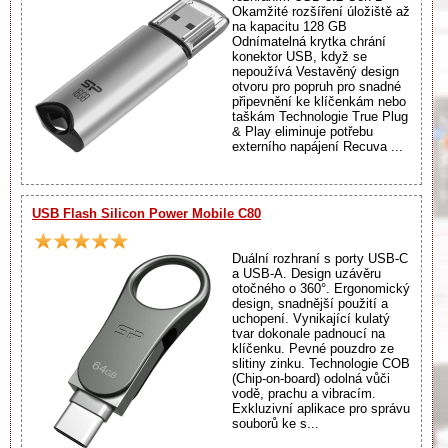
Okamžité rozšíření úložiště až
na kapacitu 128 GB
Odnímatelná krytka chrání
konektor USB, když se
nepoužívá Vestavěný design
otvoru pro popruh pro snadné
připevnění ke klíčenkám nebo
taškám Technologie True Plug
& Play eliminuje potřebu
externího napájení Recuva ...
USB Flash Silicon Power Mobile C80
Duální rozhraní s porty USB-C
a USB-A. Design uzávěru
otočného o 360°. Ergonomický
design, snadnější použití a
uchopení. Vynikající kulatý
tvar dokonale padnoucí na
klíčenku. Pevné pouzdro ze
slitiny zinku. Technologie COB
(Chip-on-board) odolná vůči
vodě, prachu a vibracím.
Exkluzivní aplikace pro správu
souborů ke s...