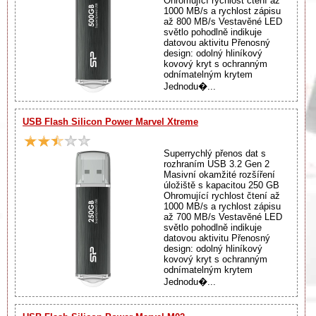
Ohromující rychlost čtení až
1000 MB/s a rychlost zápisu
až 800 MB/s Vestavěné LED
světlo pohodlně indikuje
datovou aktivitu Přenosný
design: odolný hliníkový
kovový kryt s ochranným
odnímatelným krytem
Jednodu�...
USB Flash Silicon Power Marvel Xtreme
Superrychlý přenos dat s
rozhraním USB 3.2 Gen 2
Masivní okamžité rozšíření
úložiště s kapacitou 250 GB
Ohromující rychlost čtení až
1000 MB/s a rychlost zápisu
až 700 MB/s Vestavěné LED
světlo pohodlně indikuje
datovou aktivitu Přenosný
design: odolný hliníkový
kovový kryt s ochranným
odnímatelným krytem
Jednodu�...