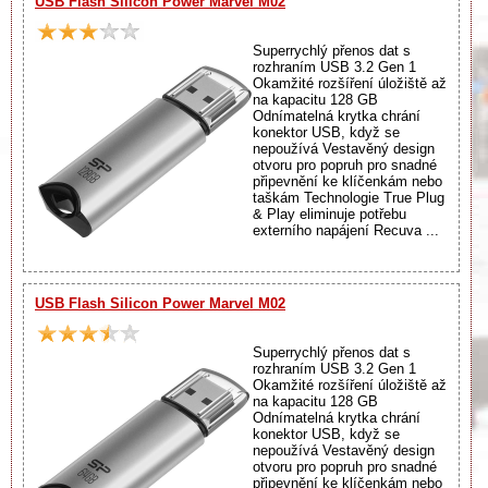
USB Flash Silicon Power Marvel M02
Superrychlý přenos dat s
rozhraním USB 3.2 Gen 1
Okamžité rozšíření úložiště až
na kapacitu 128 GB
Odnímatelná krytka chrání
konektor USB, když se
nepoužívá Vestavěný design
otvoru pro popruh pro snadné
připevnění ke klíčenkám nebo
taškám Technologie True Plug
& Play eliminuje potřebu
externího napájení Recuva ...
USB Flash Silicon Power Marvel M02
Superrychlý přenos dat s
rozhraním USB 3.2 Gen 1
Okamžité rozšíření úložiště až
na kapacitu 128 GB
Odnímatelná krytka chrání
konektor USB, když se
nepoužívá Vestavěný design
otvoru pro popruh pro snadné
připevnění ke klíčenkám nebo