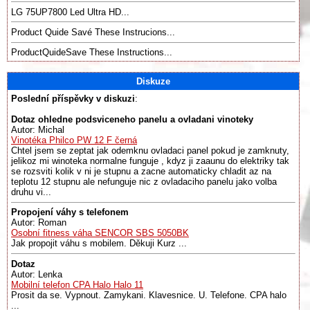
LG 75UP7800 Led Ultra HD...
Product Quide Savé These Instrucions...
ProductQuideSave These Instructions...
Diskuze
Poslední příspěvky v diskuzi
:
Dotaz ohledne podsviceneho panelu a ovladani vinoteky
Autor: Michal
Vinotéka Philco PW 12 F černá
Chtel jsem se zeptat jak odemknu ovladaci panel pokud je zamknuty,
jelikoz mi winoteka normalne funguje , kdyz ji zaaunu do elektriky tak
se rozsviti kolik v ni je stupnu a zacne automaticky chladit az na
teplotu 12 stupnu ale nefunguje nic z ovladaciho panelu jako volba
druhu vi...
Propojení váhy s telefonem
Autor: Roman
Osobní fitness váha SENCOR SBS 5050BK
Jak propojit váhu s mobilem. Děkuji Kurz ...
Dotaz
Autor: Lenka
Mobilní telefon CPA Halo Halo 11
Prosit da se. Vypnout. Zamykani. Klavesnice. U. Telefone. CPA halo
...