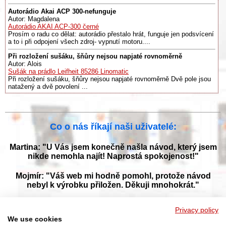
Autorádio Akai ACP 300-nefunguje
Autor: Magdalena
Autorádio AKAI ACP-300 černé
Prosím o radu co dělat: autorádio přestalo hrát, funguje jen podsvícení
a to i při odpojení všech zdroj- vypnutí motoru....
Při rozložení sušáku, šňůry nejsou napjaté rovnoměrně
Autor: Alois
Sušák na prádlo Leifheit 85286 Linomatic
Při rozložení sušáku, šňůry nejsou napjaté rovnoměrně Dvě pole jsou
natažený a dvě povolení ...
Co o nás říkají naši uživatelé:
Martina: "U Vás jsem konečně našla návod, který jsem
nikde nemohla najít! Naprostá spokojenost!"
Mojmír: "Váš web mi hodně pomohl, protože návod
nebyl k výrobku přiložen. Děkuji mnohokrát."
Jana: "Děkuji za tyto stránky! Díky vašemu návodu jsem
Privacy policy
opět zprovoznila svou myčku."
We use cookies