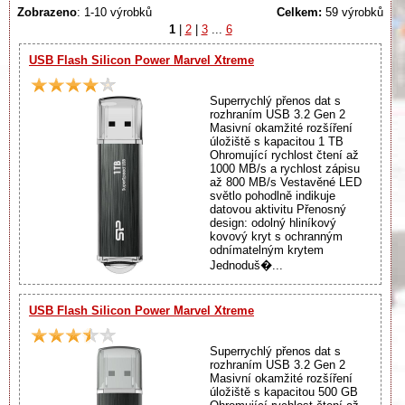
Zobrazeno
: 1-10 výrobků
Celkem:
59 výrobků
1
|
2
|
3
...
6
USB Flash Silicon Power Marvel Xtreme
Superrychlý přenos dat s
rozhraním USB 3.2 Gen 2
Masivní okamžité rozšíření
úložiště s kapacitou 1 TB
Ohromující rychlost čtení až
1000 MB/s a rychlost zápisu
až 800 MB/s Vestavěné LED
světlo pohodlně indikuje
datovou aktivitu Přenosný
design: odolný hliníkový
kovový kryt s ochranným
odnímatelným krytem
Jednoduš�...
USB Flash Silicon Power Marvel Xtreme
Superrychlý přenos dat s
rozhraním USB 3.2 Gen 2
Masivní okamžité rozšíření
úložiště s kapacitou 500 GB