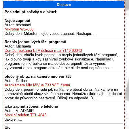
Diskuze
Poslední příspěvky v diskuzi
:
Nejde zapnout
Autor: neznámý
Mikrofon WS-858
Dobry den. Mikrofon nejde vubec zapnout. Nechapu. ...
Rozpis jednotlivých fází programů
Autor: Michaela
Domácí pekárna ETA delicca max 7149-90040
Dobrý den, chtěla bych poprosit o rozpis jednotlivých fází programů,
jak dlouho trvají a kdy zaznívají zvukové signalizace. Například u
programu rohlík/ bulka se má do deseti pípnutí těsto vyjmou,
vytvarovat a pak program dokončit, ale nikde není napsáno po...
otočený obraz na kamere mio viu 733
Autor: Dalibor
Autokamera Mio MiVue 733 WiFi černá
Dobrý den, prosím o radu jak na kameře otočit obraz. Na kameře mi
samovolně otočil obraz vzhůru nohama. Nemůžu nikde najít jak dostat
obraz do původního nastavení. Děkuji za odpověd. D. ...
aiko zapnut zvonenie telefonu
Autor: VLADIMIR
Mobilní telefon TCL 4043
dakujem...
Utv