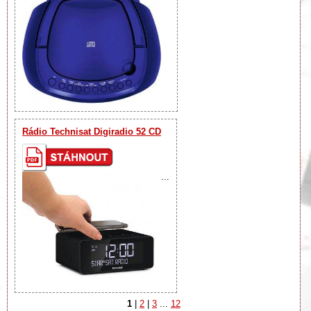
Rádio Technisat Digiradio 52 CD
...
1
|
2
|
3
...
12