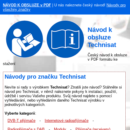
NÁVOD K OBSLUZE v PDF
| U nás naleznete český návod!
Návody pro
všechny značky
Návod k
obsluze
Technisat
Český návod k obsluze
v PDF formátu ke
stažení
Návody pro značku Technisat
Nevíte si rady s výrobkem
Technisat
? Ztratili jste návod? Stáhněte si
návod pro Technisat, v němž naleznete pokyny k instalaci, použití,
údržbě i servisu Vašeho produktu. Svůj návod najdete s pomocí
vyhledávání, nebo vyhledáním daného Technisat výrobku v
jednotlivých kategoriích.
Vyberte kategorii
:
DVB-T přijímače
-
Internetové radiopříjímače
-
Radiopřijímače s DAB
-
Moduly
-
Přijímače (receivery)