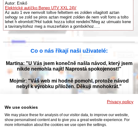
Autor: Enikő
Elektrické autíčko Beneo UTV XXL 24V
Az auto 1 eve nemvolt toltve feltettem es zolden vilagitott aztan
sehogy se zold se piros aztan megint zolden de nem volt forro a tolto
lehet h elromlott?Hol tudok hozza toltot rendelni?Meg az utmuato kene
a taviranyitohoz meg a muszerfalon a gombokhoz.....
Co o nás říkají naši uživatelé:
Martina: "U Vás jsem konečně našla návod, který jsem
nikde nemohla najít! Naprostá spokojenost!"
Mojmír: "Váš web mi hodně pomohl, protože návod
nebyl k výrobku přiložen. Děkuji mnohokrát."
Jana: "Děkuji za tyto stránky! Díky vašemu návodu jsem
Privacy policy
opět zprovoznila svou myčku."
We use cookies
We may place these for analysis of our visitor data, to improve our website,
show personalised content and to give you a great website experience. For
more information about the cookies we use open the settings.
Prohlížejte návody k obsluze v češtine v naší online knihovně, manuály a
příručky k obsluze ke stažení ve formátu PDF. Databáze s návody je
neustále aktualizována a doplňována o nové výrobky. Sháníte návod?