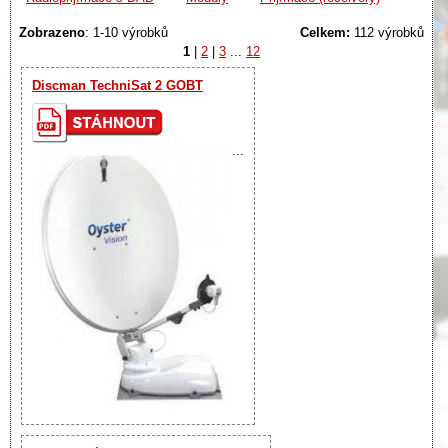
Zobrazeno
: 1-10 výrobků
Celkem:
112 výrobků
1
|
2
|
3
...
12
Discman TechniSat 2 GOBT
...