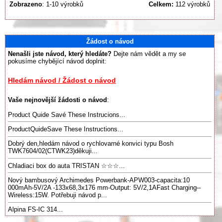
Zobrazeno
: 1-10 výrobků
Celkem:
112 výrobků
Žádost o návod
Nenašli jste návod, který hledáte?
Dejte nám vědět a my se
pokusíme chybějící návod doplnit:
Hledám návod / Žádost o návod
Vaše nejnovější žádosti o návod
:
Product Quide Savé These Instrucions...
ProductQuideSave These Instructions...
Dobrý den,hledám návod o rychlovarné konvici typu Bosh
TWK7604/02(CTWK23)děkuji...
Chladiaci box do auta TRISTAN ☆☆☆...
Nový bambusový Archimedes Powerbank-APW003-capacita:10
000mAh-5V/2A -133x68,3x176 mm-Output: 5V/2,1AFast Charging--
Wireless:15W. Potřebuji návod p...
Alpina FS-IC 314...