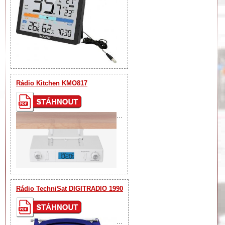
Rádio Kitchen KMO817
...
Rádio TechniSat DIGITRADIO 1990
...