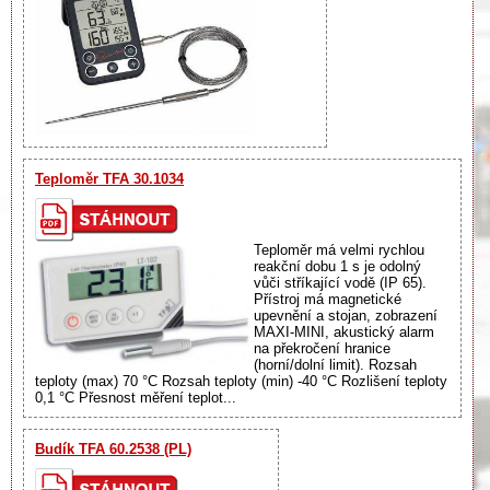
Teploměr TFA 30.1034
Teploměr má velmi rychlou
reakční dobu 1 s je odolný
vůči stříkající vodě (IP 65).
Přístroj má magnetické
upevnění a stojan, zobrazení
MAXI-MINI, akustický alarm
na překročení hranice
(horní/dolní limit). Rozsah
teploty (max) 70 °C Rozsah teploty (min) -40 °C Rozlišení teploty
0,1 °C Přesnost měření teplot...
Budík TFA 60.2538 (PL)