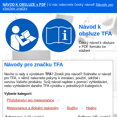
NÁVOD K OBSLUZE v PDF
| U nás naleznete český návod!
Návody pro
všechny značky
Návod k
obsluze TFA
Český návod k obsluze
v PDF formátu ke
stažení
Návody pro značku TFA
Nevíte si rady s výrobkem
TFA
? Ztratili jste návod? Stáhněte si návod
pro TFA, v němž naleznete pokyny k instalaci, použití, údržbě i
servisu Vašeho produktu. Svůj návod najdete s pomocí vyhledávání,
nebo vyhledáním daného TFA výrobku v jednotlivých kategoriích.
Vyberte kategorii
:
Příslušenství pro meteostanice
-
Meteostanice a digitální teploměry
-
Budíky
-
Hodiny