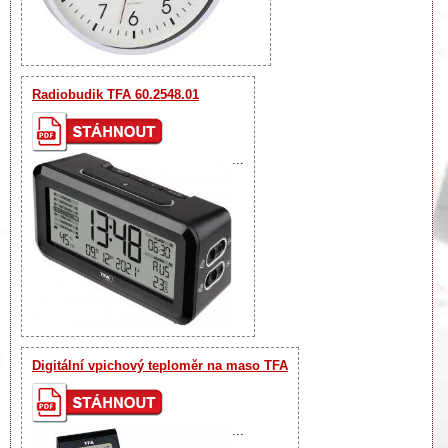
Radiobudik TFA 60.2548.01
...
Digitální vpichový teploměr na maso TFA
...