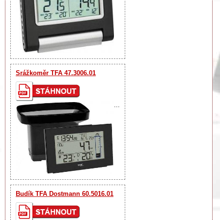
Srážkoměr TFA 47.3006.01
...
Budík TFA Dostmann 60.5016.01