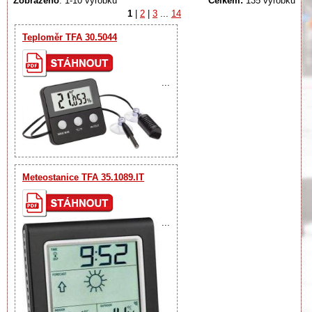
Zobrazeno
: 1-10 výrobků
Celkem:
135 výrobků
1
|
2
|
3
...
14
Teploměr TFA 30.5044
...
Meteostanice TFA 35.1089.IT
...