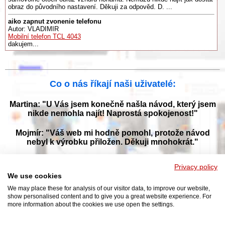
obraz do původního nastavení. Děkuji za odpověd. D. ...
aiko zapnut zvonenie telefonu
Autor: VLADIMIR
Mobilní telefon TCL 4043
dakujem...
Co o nás říkají naši uživatelé:
Martina: "U Vás jsem konečně našla návod, který jsem
nikde nemohla najít! Naprostá spokojenost!"
Mojmír: "Váš web mi hodně pomohl, protože návod
nebyl k výrobku přiložen. Děkuji mnohokrát."
Jana: "Děkuji za tyto stránky! Díky vašemu návodu jsem
Privacy policy
opět zprovoznila svou myčku."
We use cookies
We may place these for analysis of our visitor data, to improve our website,
show personalised content and to give you a great website experience. For
more information about the cookies we use open the settings.
Prohlížejte návody k obsluze v češtine v naší online knihovně, manuály a
příručky k obsluze ke stažení ve formátu PDF. Databáze s návody je
neustále aktualizována a doplňována o nové výrobky. Sháníte návod?