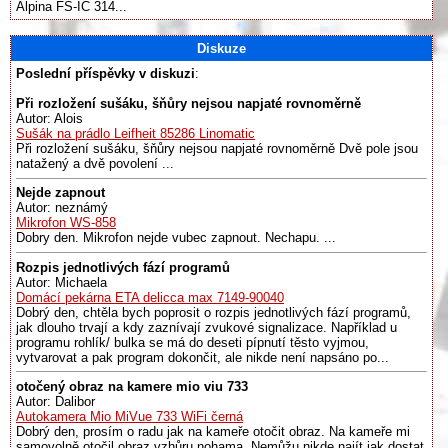
Alpina FS-IC 314...
Diskuze
Poslední příspěvky v diskuzi
:
Při rozložení sušáku, šňůry nejsou napjaté rovnoměrně
Autor: Alois
Sušák na prádlo Leifheit 85286 Linomatic
Při rozložení sušáku, šňůry nejsou napjaté rovnoměrně Dvě pole jsou
natažený a dvě povolení ...
Nejde zapnout
Autor: neznámý
Mikrofon WS-858
Dobry den. Mikrofon nejde vubec zapnout. Nechapu. ...
Rozpis jednotlivých fází programů
Autor: Michaela
Domácí pekárna ETA delicca max 7149-90040
Dobrý den, chtěla bych poprosit o rozpis jednotlivých fází programů,
jak dlouho trvají a kdy zaznívají zvukové signalizace. Například u
programu rohlík/ bulka se má do deseti pípnutí těsto vyjmou,
vytvarovat a pak program dokončit, ale nikde není napsáno po...
otočený obraz na kamere mio viu 733
Autor: Dalibor
Autokamera Mio MiVue 733 WiFi černá
Dobrý den, prosím o radu jak na kameře otočit obraz. Na kameře mi
samovolně otočil obraz vzhůru nohama. Nemůžu nikde najít jak dostat