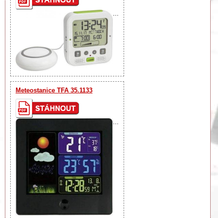
...
Meteostanice TFA 35.1133
...