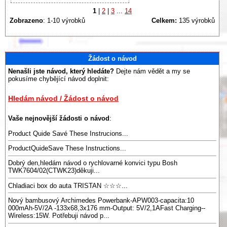
1
|
2
|
3
...
14
Zobrazeno
: 1-10 výrobků
Celkem:
135 výrobků
Žádost o návod
Nenašli jste návod, který hledáte?
Dejte nám vědět a my se
pokusíme chybějící návod doplnit:
Hledám návod / Žádost o návod
Vaše nejnovější žádosti o návod
:
Product Quide Savé These Instrucions...
ProductQuideSave These Instructions...
Dobrý den,hledám návod o rychlovarné konvici typu Bosh
TWK7604/02(CTWK23)děkuji...
Chladiaci box do auta TRISTAN ☆☆☆...
Nový bambusový Archimedes Powerbank-APW003-capacita:10
000mAh-5V/2A -133x68,3x176 mm-Output: 5V/2,1AFast Charging--
Wireless:15W. Potřebuji návod p...