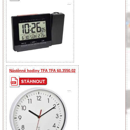
...
Nástěnné hodiny TFA TFA 60.3550.02
...